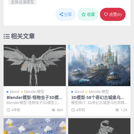
龙珠动漫模型
分享
收藏
点赞(
0
)
相关文章
blend
blender模型
blend
blender模型
Blender模型-怪物虫子3D模型
3D模型-58个奇幻古城堡乌托
三维游戏角色模型下载（白
邦精灵之城建筑模型下载
Blender模型-怪物虫子3D模型三维
模型简介: 3D奇幻古城堡乌托邦精
模）
游戏角色模型下载（白模） 其他推
灵之城建筑模型是一组58个奇幻华
4年前
684
4年前
1.2K
荐： b...
丽风格城堡楼房...