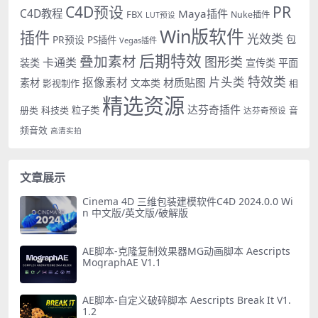
PR
C4D预设
C4D教程
Maya插件
FBX
Nuke插件
LUT预设
Win版软件
插件
光效类
PR预设
包
PS插件
Vegas插件
后期特效
叠加素材
图形类
卡通类
装类
宣传类
平面
特效类
片头类
抠像素材
材质贴图
素材
文本类
影视制作
相
精选资源
达芬奇插件
册类
科技类
粒子类
音
达芬奇预设
频音效
高清实拍
文章展示
Cinema 4D 三维包装建模软件C4D 2024.0.0 Wi
n 中文版/英文版/破解版
AE脚本-克隆复制效果器MG动画脚本 Aescripts
MographAE V1.1
AE脚本-自定义破碎脚本 Aescripts Break It V1.
1.2