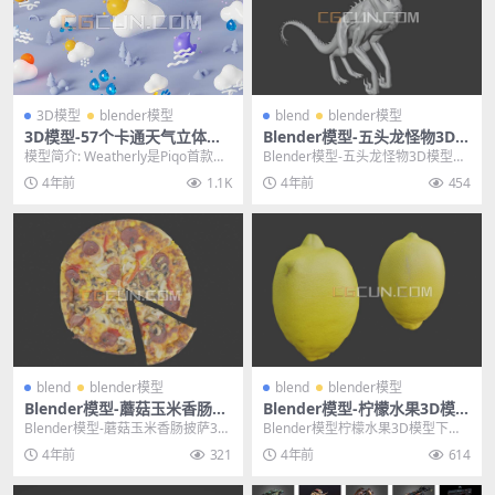
3D模型
blender模型
blend
blender模型
3D模型-57个卡通天气立体图
Blender模型-五头龙怪物3D模
标模型合集 格式支持C4d/ble
型三维游戏模型下载（白模）
模型简介: Weatherly是Piqo首款与
Blender模型-五头龙怪物3D模型三
nd/sketch/fig/xd
天气相关的3d软件包，可在3个平
维游戏角色模型下载（白模） 其他
4年前
1.1K
4年前
454
台...
推荐: ...
blend
blender模型
blend
blender模型
Blender模型-蘑菇玉米香肠披
Blender模型-柠檬水果3D模型
萨3D模型文件格式blend
下载文件格式blend
Blender模型-蘑菇玉米香肠披萨3D
Blender模型柠檬水果3D模型下载
模型文件格式blend 其他推荐: Bl...
文件格式blend 其他推荐: Blend...
4年前
321
4年前
614