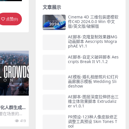
文章展示
Cinema 4D 三维包装建模软
点赞(
0
)
件C4D 2024.0.0 Win 中文
版/英文版/破解版
AE脚本-克隆复制效果器MG
动画脚本 Aescripts Mogra
phAE V1.1
AE脚本-自定义破碎脚本 Aes
cripts Break It V1.1.2
AE模板-婚礼相册照片幻灯片
画廊展示模板 Wedding Sli
deshow
AE脚本-图层深度拉伸挤出三
维立体效果脚本 Extrudaliz
er v1.0.1
程序化人群生成
Crowds v1.
需要在场景的背
PR预设-123种人像皮肤修正
cedural C
419
调整工具预设 Skin Tones T
ool