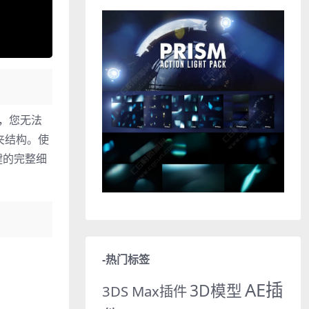
机制，您无法
件夹结构。使
键的完整细
-热门标签
AE插
3D模型
3DS Max插件