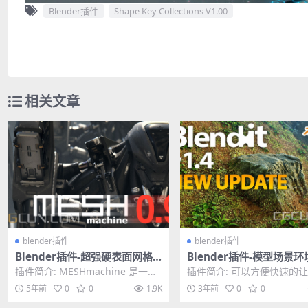
Blender插件
Shape Key Collections V1.00
相关文章
blender插件
blender插件
Blender插件-超强硬表面网格
Blender插件-模型场景
建模插件 MESHmachine v0.9
合混合插件 Blendit v1.5 
插件简介: MESHmachine 是一个
插件简介: 可以方便快速的
on
搅拌机网格建模插件，专注于没有
之间更好的融合到一起，让
5年前
0
0
1.9K
3年前
0
0
细分表面...
起来衔接不会很突兀...