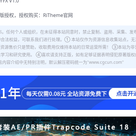
X V1.0
正版授权，授权购买：
RiTheme官网
布。任何个人或组织，在未征得本站同意时，禁止复制、盗用、采集、发
合法权益，可联系我们进行处理。① 本站仅作为资源信息收集站点，无
站资源售价只是赞助，收取费用仅维持本站的日常运营所需！ ③本站为非
学习和研究使用。 ④喜欢请支持正版，如有足够证据表明侵犯原著版权
容介绍中无特别注明，默认解压密码统一为"www.cgcun.com"