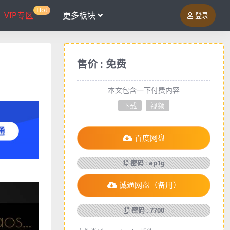
Hot
VIP专区
更多板块
登录
售价 : 免费
本文包含一下付费内容
下载
视频
百度网盘
密码 : ap1g
诚通网盘（备用）
密码 : 7700