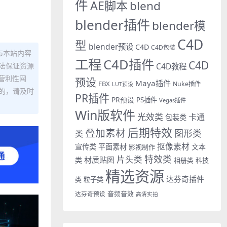
件
AE脚本
blend
blender插件
blender模
C4D
型
blender预设
C4D
C4D包装
布本站内容
工程
C4D插件
C4D
C4D教程
法保证资源
营利性网
预设
Maya插件
FBX
Nuke插件
LUT预设
的，请及时
PR插件
PR预设
PS插件
Vegas插件
Win版软件
光效类
卡通
包装类
后期特效
叠加素材
图形类
类
抠像素材
宣传类
平面素材
文本
影视制作
特效类
片头类
材质贴图
类
相册类
科技
精选资源
达芬奇插件
类
粒子类
音频音效
达芬奇预设
高清实拍