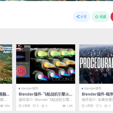
分享
收藏
blender插件
blender插件
环境融
Blender插件-飞船战机引擎火
Blender插件-
Add-
焰喷射特效插件 Jet Flame V1.
插件 Procedural 
让模型
插件简介: Blender飞船战机引擎
插件简介: 如果你
0
0.5 (含预设库)
场景看
火焰喷射特效插件Jet Flame Ad
景中添加一些人物，Pro
594
4年前
0
0
1.0K
3年前
0
0
d...
row...