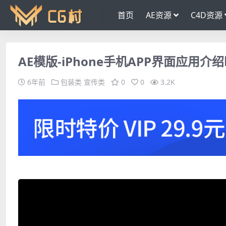
首页
AE资源
C4D资源
AE模版-iPhone手机APP界面应用
6年前
包装类
宣传类
0
0
3.2K