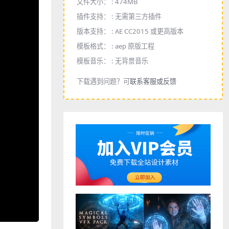
文件大小： :
474MB
插件支持： :
无需第三方插件
版本支持： :
AE CC2015 或更高版本
模板格式： :
aep 原版工程
模板音乐： :
无背景音乐
下载遇到问题？可
联系客服或反馈