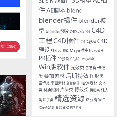
AE插
3D模型
3DS Max插件
件
AE脚本
blend
blender插件
blender模
C4D
型
blender预设
C4D
C4D包装
工程
C4D插件
C4D
C4D教程
点赞(
0
)
预设
Maya插件
FBX
Nuke插件
LUT预设
PR插件
PR预设
PS插件
Vegas插件
Win版软件
光效类
卡通
包装类
后期特效
叠加素材
图形类
类
抠像素材
宣传类
平面素材
文本
影视制作
特效类
片头类
材质贴图
类
相册类
科技
精选资源
达芬奇插件
类
粒子类
音频音效
达芬奇预设
高清实拍