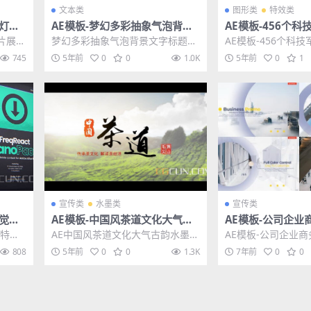
文本类
图形类
特效类
幻灯片
AE模板-梦幻多彩抽象气泡背景
AE模板-456个
文字标题动画模板
争游戏UI界面HU
片展示
梦幻多彩抽象气泡背景文字标题动
AE模板-456个科
画模板
-浪漫
画AE模板 其他推荐: AE模板-90组
戏UI界面HUD元
745
5年前
0
0
1.0K
5年前
0
1
扁平化卡通...
其他推荐：...
宣传类
水墨类
宣传类
视觉特
AE模板-中国风茶道文化大气古
AE模板-公司企业
no P
韵水墨动画宣传片AE模板
幻灯片包装片头模板 
觉特效
AE中国风茶道文化大气古韵水墨动
AE模板-公司企业
Promo
ck...
画宣传片AE模板 其他推荐: AE模
灯片包装片头模板 Bus
808
5年前
0
0
1.3K
7年前
0
0
板-股票曲线...
mo ...