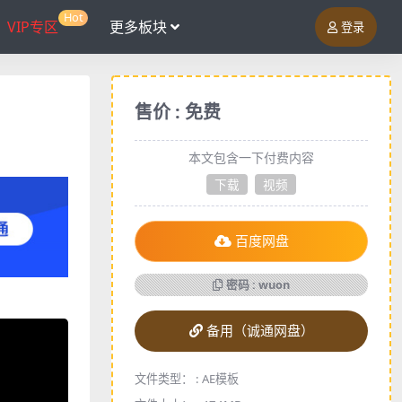
Hot
VIP专区
更多板块
登录
售价 : 免费
本文包含一下付费内容
下载
视频
百度网盘
密码 : wuon
备用（诚通网盘）
文件类型： :
AE模板