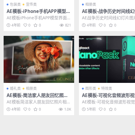
包装类
宣传类
相册类
AE模板-iPhone手机APP模型界
AE模板-战争历史时间线
面展示宣传模板
图片展示片头模板
AE模板iPhone手机APP模型界面展
AE战争历史时间线幻灯片图
示宣传模板 其他推荐: AE模板-20
片头模板 其他推荐: AE模板
4年前
0
0
821
4年前
0
0
0...
电子相册婚礼...
婚礼类
相册类
图形类
特效类
AE模板-简洁家人朋友回忆照片
AE模板-可视化音频波形
相册幻灯片模板 Simple Slides
效动画模板 FreqReact Na
AE模板简洁家人朋友回忆照片相册
AE模板-可视化音频波形视
how
ack
幻灯片模板 Simple Slideshow
动画模板 FreqReact Nano Pa
4年前
0
0
1.0K
5年前
0
0
标...