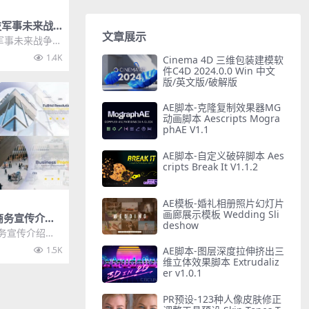
科技军事未来战
文章展示
D元素图形动
技军事未来战争游
素图形动画模板
1.4K
Cinema 4D 三维包装建模软
件C4D 2024.0.0 Win 中文
版/英文版/破解版
AE脚本-克隆复制效果器MG
动画脚本 Aescripts Mogra
phAE V1.1
AE脚本-自定义破碎脚本 Aes
cripts Break It V1.1.2
AE模板-婚礼相册照片幻灯片
画廊展示模板 Wedding Sli
商务宣传介绍
deshow
Business
商务宣传介绍幻
iness Pro
1.5K
AE脚本-图层深度拉伸挤出三
维立体效果脚本 Extrudaliz
er v1.0.1
PR预设-123种人像皮肤修正