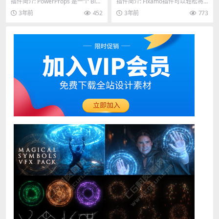
控制管理插件 PowerProps v
制粘贴绑定插件 Fixamo v1.0
插件简介: PowerProps 是一个 Blen
插件简介: Fixamo插件可以轻松将
0.2.9
der 插件，可帮助您通过管理...
模型的动作直接复制到指定的其他
3年前
452
3年前
773
模型上，使用...