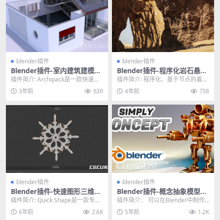
blender插件
blender插件
Blender插件-室内建筑建模插
Blender插件-程序化岩石悬崖
件 Archipack Pro v2.6.0
生成器插件 Procedural Rock
插件简介: Archipack是一款快速高
插件简介: 程序化、基于节点的着色
Generator
效的开源室内建筑建模工具，该工
器可轻松生成无限数量的岩石或悬
3年前
639
4年前
738
具解决了...
崖。它使用微位移...
blender插件
blender插件
Blender插件-快速图形三维建
Blender插件-概念抽象模型建
模插件 Quick Shape v1.0 含
模插件 Simply Concept For
插件简介: Quick Shape是一款专为
插件简介： 可以在Blender中制作
使用教程
Blender 2.93
blender用户提供的快速形状建模...
一些没有具体细节的，抽象概念模
6年前
2.6K
5年前
1.2K
型，也可以调...