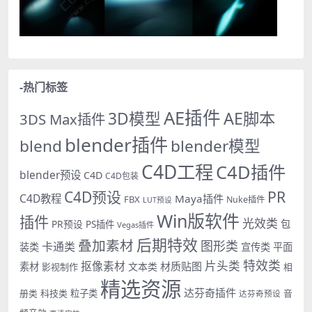
-热门标签
AE插件
AE脚本
3D模型
3DS Max插件
blender插件
blend
blender模型
C4D工程
C4D插件
blender预设
C4D
C4D包装
PR
C4D预设
C4D教程
Maya插件
FBX
Nuke插件
LUT预设
Win版软件
插件
光效类
PR预设
包
PS插件
Vegas插件
后期特效
叠加素材
图形类
卡通类
装类
宣传类
平面
特效类
片头类
抠像素材
材质贴图
素材
文本类
影视制作
相
精选资源
达芬奇插件
册类
科技类
粒子类
音
达芬奇预设