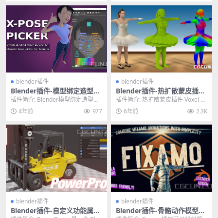
blender插件
blender插件
Blender插件-模型绑定造型动
Blender插件-热扩散蒙皮插件
画控制器插件 X-Pose Picker
Voxel Heat Diffuse Skinnin
插件简介: Blender模型绑定造型动
插件简介: 热扩散蒙皮插件 Voxel H
v2.2.9
g 3.1.1
画控制器插件 X-Pose Picker...
eat Diffuse Skinnin...
4年前
977
6年前
2.3K
blender插件
blender插件
Blender插件-自定义功能属性
Blender插件-骨骼动作模型复