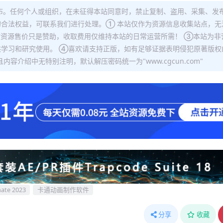
布。任何个人或组织，在未征得本站同意时，禁止复制、盗用、采集、发
合法权益，可联系我们进行处理。① 本站仅作为资源信息收集站点，无
站资源售价只是赞助，收取费用仅维持本站的日常运营所需！ ③本站为非
学习和研究使用。 ④喜欢请支持正版，如有足够证据表明侵犯原著版权
容介绍中无特别注明，默认解压密码统一为"www.cgcun.com"
ate 2023
卡通动画制作软件
分享
收藏