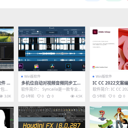
Win版软件
Win版软件
件 A
多机位自动对视频音频同步工具
IC CC 2022文
20.8
软件 Syncaila 2.1.4 Win破解
dobe InCopy 202
er包含
软件简介： Syncaila是一款专业的
软件简介: IC CC 
版
6)
强功能
多摄像机自动同步，Syncaila是视
版软件 Adobe InCop
3.0K
6年前
0
0
4.5K
5年前
0
0
频...