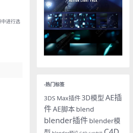
源中进行选
-热门标签
AE插
3D模型
3DS Max插件
件
AE脚本
blend
blender插件
blender模
C4D
型
blender预设