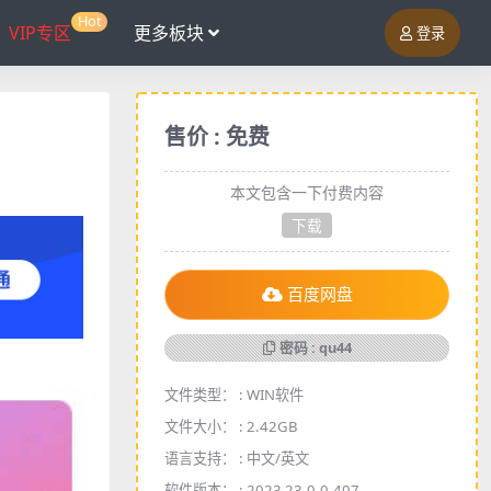
Hot
VIP专区
更多板块
登录
售价 : 免费
本文包含一下付费内容
下载
百度网盘
密码 : qu44
文件类型： :
WIN软件
文件大小： :
2.42GB
语言支持： :
中文/英文
软件版本： :
2023 23.0.0.407