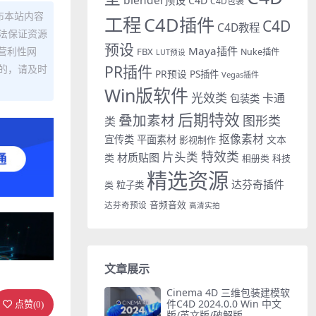
C4D
C4D包装
布本站内容
工程
C4D插件
C4D
C4D教程
法保证资源
预设
Maya插件
营利性网
FBX
Nuke插件
LUT预设
PR插件
的，请及时
PR预设
PS插件
Vegas插件
Win版软件
光效类
卡通
包装类
后期特效
叠加素材
图形类
类
抠像素材
宣传类
平面素材
文本
影视制作
特效类
片头类
材质贴图
类
相册类
科技
精选资源
达芬奇插件
类
粒子类
音频音效
达芬奇预设
高清实拍
文章展示
Cinema 4D 三维包装建模软
件C4D 2024.0.0 Win 中文
点赞(
0
)
版/英文版/破解版