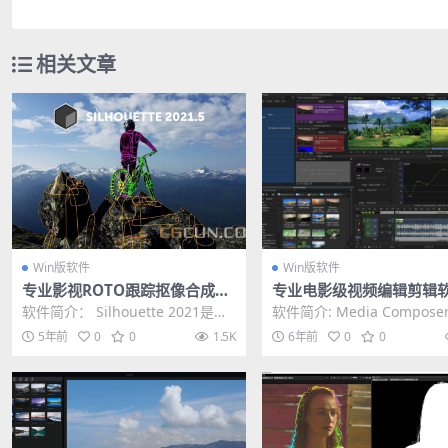
相关文章
Win版软件
Win版软件
专业影视ROTO跟踪抠像合成后
专业电影级视频编辑剪辑软
期软件 Silhouette 2021.5.0 W
vid Media Composer 20
软件简介： Silhouette 2021是同
软件简介: Media Compos
in
Win中文破解版
类产品中最佳的视觉效果工具，具
大量节省时间的新功能，增
5年前
0
0
1.5K
6年前
0
0
有行...
和改进...