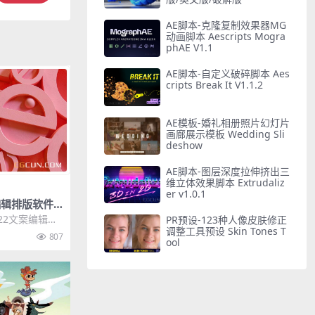
AE脚本-克隆复制效果器MG
动画脚本 Aescripts Mogra
phAE V1.1
AE脚本-自定义破碎脚本 Aes
cripts Break It V1.1.2
AE模板-婚礼相册照片幻灯片
画廊展示模板 Wedding Sli
deshow
AE脚本-图层深度拉伸挤出三
维立体效果脚本 Extrudaliz
er v1.0.1
案编辑排版软件 A
2 (17.0.0.09
2022文案编辑排
PR预设-123种人像皮肤修正
y 20...
调整工具预设 Skin Tones T
807
ool