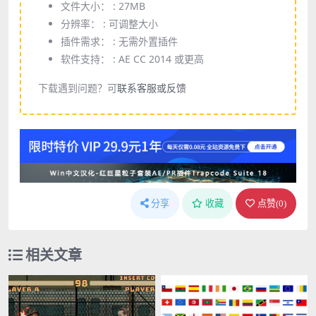
文件大小： :
27MB
分辨率： :
可调整大小
插件需求： :
无需外置插件
软件支持： :
AE CC 2014 或更高
下载遇到问题？可
联系客服或反馈
分享
收藏
点赞(
0
)
相关文章