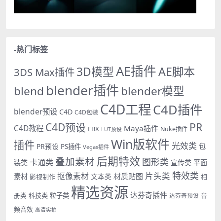
-热门标签
AE插件
AE脚本
3D模型
3DS Max插件
blender插件
blend
blender模型
C4D工程
C4D插件
blender预设
C4D
C4D包装
PR
C4D预设
C4D教程
Maya插件
FBX
Nuke插件
LUT预设
Win版软件
插件
光效类
PR预设
包
PS插件
Vegas插件
后期特效
叠加素材
图形类
卡通类
装类
宣传类
平面
特效类
片头类
抠像素材
材质贴图
素材
文本类
影视制作
相
精选资源
达芬奇插件
册类
科技类
粒子类
音
达芬奇预设
频音效
高清实拍