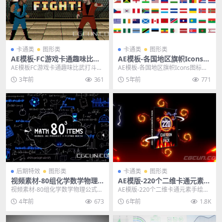
卡通类
图形类
卡通类
图形类
AE模板-FC游戏卡通趣味比武
AE模板-各国地区旗帜Icons图
打斗动画场景特效模板
标飘动动画模板 250+Countr
AE模板FC游戏卡通趣味比武打斗动
AE模板-各国地区旗帜Icons图标飘
y Flags Icons
画场景特效模板 其他推荐: AE模板-
动动画模板 250+Country Fla...
3年前
361
5年前
771
流星粒子...
后期特效
图形类
卡通类
图形类
视频素材-80组化学数学物理
AE模版-220个二维卡通元素手
公式算数动画包视频素材 (含A
绘能量电流火焰烟雾MG动画
视频素材-80组化学数学物理公式算
AE模版-220个二维卡通元素手绘能
E模板)
模板
数动画包视频素材 (含AE模板) 标
量电流火焰烟雾MG动画模板 主题
4年前
673
6年前
1.8K
签：代数，...
授权提示：请...