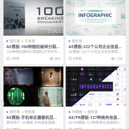
图形类
文本类
图形类
AE模板-100种随机破碎分裂图
AE模板-222个公司企业信息图
标文字碎开特效动画模板CG村
表商务数据展示动画模板
100种随机破碎分裂图标文字碎开
AE模板-222个公司企业信息图表商
网
特效动画模板,破碎包是一个独特的
务数据展示动画模板 Corporate I
5年前
864
6年前
1.5K
包，其中包括 1...
n...
图形类
特效类
PR模板
图形类
AE模板-手机单反摄像机范围
AE/PR模板-127种商务信息图
取景器瞄准镜拍照UI界面模板
表HUD元素图标动画模板 Inf
素材简介: AE模板-手机单反摄像机
AE/PR模板-127种商务信息图表HU
ographics
范围取景器瞄准镜拍照UI界面模
D元素图标动画模板 Infographi...