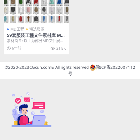
MD工程
精选资源
59套服装工程文件素材库 Mar
velous Designer 全系列服装
素材简介: 以上为部分MD文件展示
男女装模型 含中文教程
图，一共有56套服装，西服，衬
6年前
21.8K
衫，棉服，裤子，...
©2020-2023
CGcun.com
& All rights reserved
豫ICP备2022007112
号