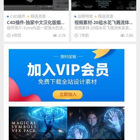
C4D插件
精选资源
后期特效
精选资源
C4D插件-独家中文汉化版烟雾
视频素材-20组水花飞溅流体
火焰爆炸特效模拟插件 SitniS
波浪瀑布喷洒视频动画素材 含
插件简介: Fumefx是一款强大的流
视频素材-20组水花飞溅流体波浪瀑
ati FumeFX 5.0
透明通道
体动力学模拟插件，其强大的流体
布喷洒视频动画素材 含透明通道 支
6年前
3.7K
7年前
2.9K
动力学引擎可...
持的软件有：...