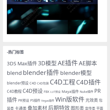
-热门标签
AE插件
AE脚本
3D模型
3DS Max插件
blender插件
blend
blender模型
C4D工程
C4D插件
blender预设
C4D
C4D包装
PR
C4D预设
C4D教程
Maya插件
FBX
Nuke插件
LUT预设
Win版软件
插件
光效类
PR预设
包
PS插件
Vegas插件
后期特效
叠加素材
图形类
卡通类
装类
宣传类
平面