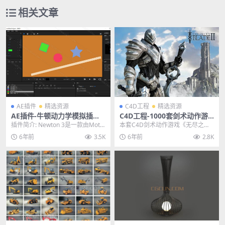
相关文章
AE插件
精选资源
C4D工程
精选资源
AE插件-牛顿动力学模拟插件N
C4D工程-1000套剑术动作游
ewton 3.0.69 Win中文汉化
戏《无尽之剑》角色动画模型
插件简介: Newton 3是一款由Motio
本套C4D剑术动作游戏《无尽之
版
合集3D模型
n Boutique开发的AE牛顿...
剑》INFINITY BLADE角色动画模型
6年前
3.5K
6年前
2.8K
合集由...