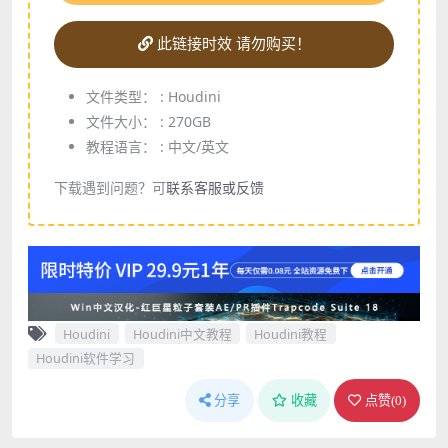
此链接时效 请勿购买！
文件类型： :
Houdini
文件大小： :
270GB
教程语言： :
中文/英文
下载遇到问题？可
联系客服或反馈
Houdini
Houdini中文教程
Houdini教程
Houdini软件学习
分享
收藏
点赞(
0
)