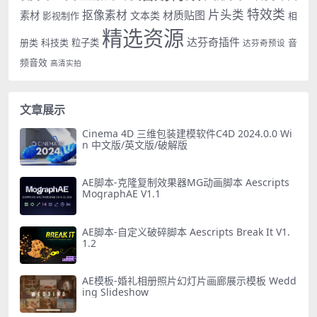
特效类
片头类
抠像素材
材质贴图
素材
文本类
影视制作
相
精选资源
达芬奇插件
册类
科技类
粒子类
音
达芬奇预设
频音效
高清实拍
文章展示
Cinema 4D 三维包装建模软件C4D 2024.0.0 Wi
n 中文版/英文版/破解版
AE脚本-克隆复制效果器MG动画脚本 Aescripts
MographAE V1.1
AE脚本-自定义破碎脚本 Aescripts Break It V1.
1.2
AE模板-婚礼相册照片幻灯片画廊展示模板 Wedd
ing Slideshow