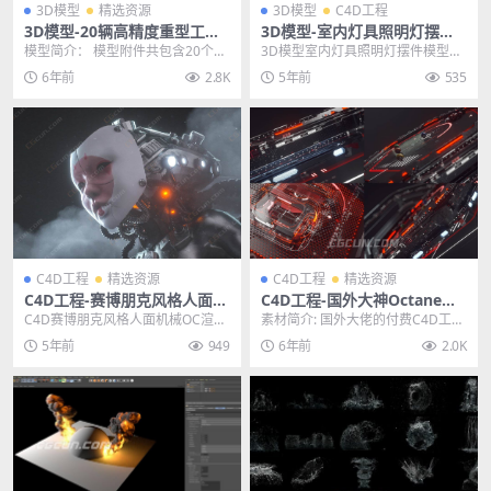
3D模型
精选资源
3D模型
C4D工程
3D模型-20辆高精度重型工程
3D模型-室内灯具照明灯摆件
车辆模型C4D MAX 3DS FBX
工程模型CG村网 文件格式C4
模型简介： 模型附件共包含20个重
3D模型室内灯具照明灯摆件模型，
OBJ DXF 含贴图材质
D/FBX
型工程车辆，重型机械，矿车，货
带有纹理、着色器和材料的高度详
6年前
2.8K
5年前
535
车，挖掘机，铲车...
细的灯模型。它已准...
C4D工程
精选资源
C4D工程
精选资源
C4D工程-赛博朋克风格人面机
C4D工程-国外大神Octane科
械OC渲染场景工程文件CG村
幻包装工程文件分享
C4D赛博朋克风格人面机械OC渲染
素材简介: 国外大佬的付费C4D工程
网
场景工程文件 其他推荐: C4D工程-
文件，国内几乎找不到的工程文
5年前
949
6年前
2.0K
投币机马...
件，也是价值25...