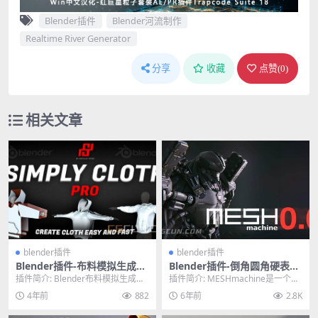
Blender插件
Blender河流制作
Realtime River Generator
分享
收藏
点赞(
0
)
相关文章
blender插件
blender插件
Blender插件-布料模拟生成器
Blender插件-倒角圆角硬表面
插件 Simply Cloth Pro v2.4
网格建模插件 MESHmachine
插件简介: Blender布料模拟生成器
插件简介: MESHmachine是一个Bl
含预设
v0.6.13
插件 Simply Cloth Pro ...
ender网格建模插件，专注于硬表
4年前
882
6年前
2.8K
面...