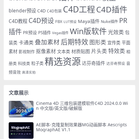
C4D工程
C4D插件
blender预设
C4D
C4D包装
PR
C4D预设
C4D教程
Maya插件
FBX
Nuke插件
LUT预设
Win版软件
插件
光效类
PR预设
包
PS插件
Vegas插件
后期特效
叠加素材
图形类
卡通类
装类
宣传类
平面
特效类
片头类
抠像素材
材质贴图
素材
文本类
影视制作
相
精选资源
达芬奇插件
册类
科技类
粒子类
音
达芬奇预设
频音效
高清实拍
文章展示
Cinema 4D 三维包装建模软件C4D 2024.0.0 Wi
n 中文版/英文版/破解版
AE脚本-克隆复制效果器MG动画脚本 Aescripts
MographAE V1.1