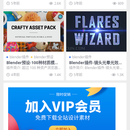
速建模插件Design Magic是Bl...
附加组件，用于简单逼真的车辆
5年前
2.6K
3年前
609
动...
blender插件
blender预设
blender插件
Blender预设-100种材质模型
Blender插件-镜头光晕光效耀
预设工程资产库 Crafty Asset
斑特效插件 Flares Wizard 2.
插件简介: 超过 100 种资产浏览器
插件简介: Blender插件-镜头光晕光
Pack
0.1
就绪资产，包括材质、粒子、模型
效耀斑特效插件 Flares Wiza...
4年前
1.4K
5年前
1.3K
等。免费包含...