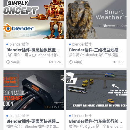
blender插件
blender插件
Blender插件-概念抽象模型建
Blender插件-三维模型划痕污
模插件 Simply Concept For
垢做旧插件 Smart Weatheri
插件简介： 可以在Blender中制作
插件简介: Blender插件三维模型划
Blender 2.93
ng v2.0.0
一些没有具体细节的，抽象概念模
痕污垢做旧插件 Smart Weathe...
5年前
1.2K
4年前
799
型，也可以调...
blender插件
blender插件
Blender插件-硬表面快速建模
Blender插件-汽车曲线行驶路
插件 Kit Ops Design Magic
径动画插件 Rigicar v2.2.0
插件简介： Blender插件-硬表面快
插件简介: Rigicar是一个 Blender