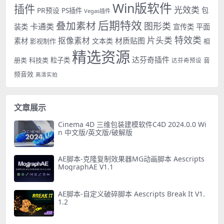
Win版软件
插件
光效类
PR预设
包
PS插件
Vegas插件
后期特效
叠加素材
图形类
卡通类
装类
宣传类
平面
特效类
片头类
抠像素材
材质贴图
素材
文本类
影视制作
相
精选资源
达芬奇插件
册类
科技类
粒子类
音
达芬奇预设
频音效
高清实拍
文章展示
Cinema 4D 三维包装建模软件C4D 2024.0.0 Wi
n 中文版/英文版/破解版
AE脚本-克隆复制效果器MG动画脚本 Aescripts
MographAE V1.1
AE脚本-自定义破碎脚本 Aescripts Break It V1.
1.2