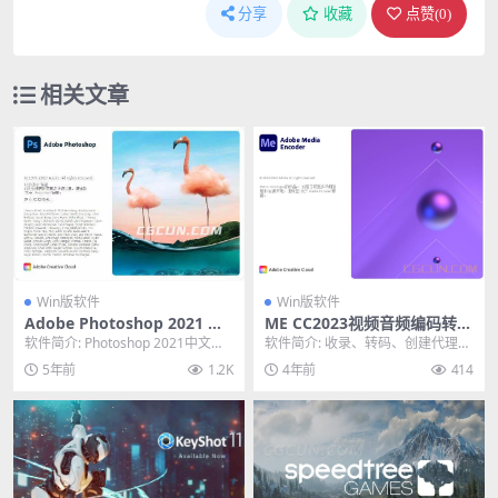
分享
收藏
点赞(
0
)
相关文章
Win版软件
Win版软件
Adobe Photoshop 2021 专
ME CC2023视频音频编码转码
业图像处理软件PS 2021 Win
软件 Media Encoder 2023
软件简介: Photoshop 2021中文直
软件简介: 收录、转码、创建代理和
中英文破解版
装版是由Adobe公司开发和发行
输出您可以想象的几乎任何格式。
5年前
1.2K
4年前
414
的...
使用预设、Wat...