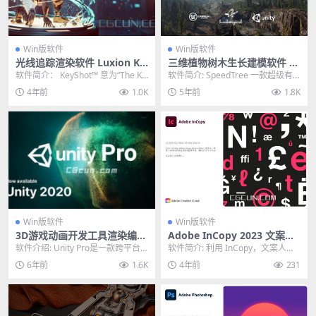
Win版软件
Win版软件
光线追踪渲染软件 Luxion Ke
三维植物树木生长建模软件 S
yShot Pro v11.0.0.215 Win
peedTree Modeler 9.0.0 Cin
软件简介： KeyShot™ 意为“The Ke
软件简介: SpeedTree 一款超级有
注册机破解版
ema/Games Enterprise Wi
y to Amazing Sho...
名且功能强大的模拟植物和树木动
4年前
1.0K
5年前
1.8K
n
画、电影...
Win版软件
Win版软件
3D游戏动画开发工具渲染编程
Adobe InCopy 2023 文案编
软件 Unity Pro 2020.1 f1 Wi
排软件 IC CC2023绿色中文版
软件介绍: Unity Pro是一款跨平台
软件简介: 利用 InCopy，文案人员
n破解版
的计算机游戏开发环境。该软件自
和编辑可以设计文本样式、跟踪更
6年前
1.6K
4年前
231
发布以来...
改并对文档...