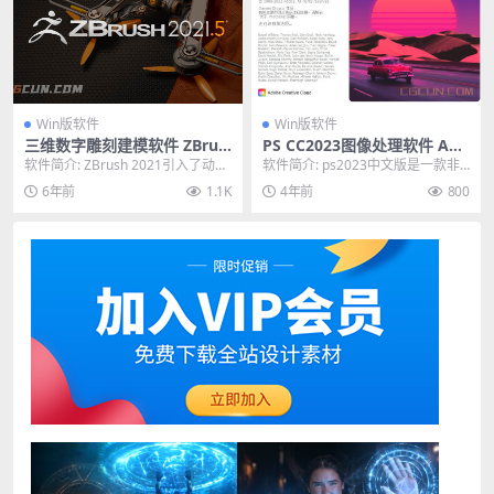
Win版软件
Win版软件
三维数字雕刻建模软件 ZBrus
PS CC2023图像处理软件 Ado
h 2021.5 Win中文/英文破解
be Photoshop 2023软件下
软件简介: ZBrush 2021引入了动力
软件简介: ps2023中文版是一款非
版
载
学系统以及受控布料雕刻功能，并
常好用的专业图像处理软件，Photo
6年前
1.1K
4年前
800
重新介...
sho...