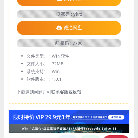
密码 : ykrz
诚通网盘
密码 : 7700
文件类型： :
WIN软件
文件大小： :
72MB
系统支持： :
Win
软件版本： :
1.0.1
下载遇到问题？可
联系客服或反馈