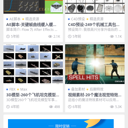
AE脚本
精选资源
C4D预设
精选资源
AE脚本-关键帧曲线缓入缓出
C4D预设-249个机械工具包模
预设调节工具 Flow v1.4.2 Wi
型预设合集 Designers Pack
脚本简介: Flow 为 After Effects 带
预设简介: 我很高兴分享升级后的 D
n/Mac 兼容AE 2022
来了一个简单的界面，用于...
esigners Pack 2.0！我们已将...
5年前
2.1K
5年前
1.1K
FBX
Max
叠加素材
后期特效
3D模型-260个飞机坦克模型军
视频素材-20个魔法视觉特效
事装备武器军舰3D模型FBX M
粒子法术命中光效元素合成素
3D模型260个飞机坦克模型军事装
这组小的魔法特效素材可以应用在
AX
材
备武器军舰3D模型FBX MAX 其他
短视频领域，影视魔法类型的影片
4年前
498
6年前
5.3K
推荐: ...
也可以尝试使用 其他...