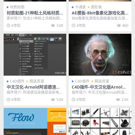
材质贴图
卡通类
图形类
材质贴图-21种粘土风格材质
AE模板-8bit像素化游戏化高
真实贴图纹理预设4K
级叠加复古游戏效果模板
素材简介: 包含21种粘土风格贴图材
8bit像素化游戏化高级叠加复古游
质，4K分辨率，包含视频教程讲解
戏效果模板 特征： After Effects...
6年前
3.0K
4年前
660
如何在三维软...
C4D插件
精选资源
C4D插件
精选资源
中文汉化-Arnold阿诺德渲染
C4D插件-中文汉化版Arnold
器插件 SolidAngle C4DtoA
阿诺德渲染器C4D插件 Arnol
插件简介: 阿诺德渲染器是目前电影
插件简介: 中文汉化版Arnold阿诺德
3.1.0 Win替换破解版
d 3.2.1 中英双语
工业中最流行的渲染器之一，多种S
渲染器C4D插件 Arnold 3.2....
6年前
5.0K
6年前
2.5K
hader材质...