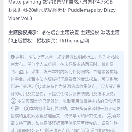
Matte painting 数字绘景MP自然风景素材4.75GB
材质贴图-20组水坑贴图素材 Puddlemaps by Dizzy
Viper Vol.3
主题授权提示：
请在后台主题设置-主题授权-激活主题
的正版授权，授权购买：
RiTheme官网
声明：本站所有文章，如无特殊说明或标注，均为本站原
创发布。任何个人或组织，在未征得本站同意时，禁止复
制、盗用、采集、发布本站内容到任何网站、书籍等各类媒
体平台。如若本站内容侵犯了原著者的合法权益，可联系我
们进行处理。① 本站仅作为资源信息收集站点，无法保证资
源的可用及完整性，不提供任何资源安装使用及技术服务。
② 本站资源售价只是赞助，收取费用仅维持本站的日常运营
所需！ ③本站为非营利性网站，本站所有资源均来源于网友
投稿和互联网收集整理而来，仅供学习和研究使用。 ④喜欢
请支持正版，如有足够证据表明侵犯原著版权的，请及时联
系我们删除处理！“版权协议点此了解” ⑤如遇到加密压缩