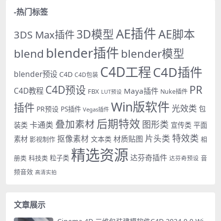
-热门标签
AE插件
AE脚本
3D模型
3DS Max插件
blender插件
blend
blender模型
C4D工程
C4D插件
blender预设
C4D
C4D包装
PR
C4D预设
C4D教程
Maya插件
FBX
Nuke插件
LUT预设
Win版软件
插件
光效类
PR预设
包
PS插件
Vegas插件
后期特效
叠加素材
图形类
卡通类
装类
宣传类
平面
特效类
片头类
抠像素材
材质贴图
素材
文本类
影视制作
相
精选资源
达芬奇插件
册类
科技类
粒子类
音
达芬奇预设
频音效
高清实拍
文章展示