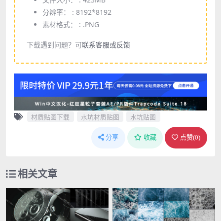
分辨率： :
8192*8192
素材格式： :
.PNG
下载遇到问题？可
联系客服或反馈
材质贴图下载
水坑材质贴图
水坑贴图
分享
收藏
点赞(
0
)
相关文章