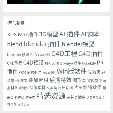
-热门标签
AE插件
AE脚本
3D模型
3DS Max插件
blender插件
blend
blender模型
C4D工程
C4D插件
blender预设
C4D
C4D包装
PR
C4D预设
C4D教程
Maya插件
FBX
Nuke插件
LUT预设
Win版软件
插件
光效类
PR预设
包
PS插件
Vegas插件
后期特效
叠加素材
图形类
卡通类
装类
宣传类
平面
特效类
片头类
抠像素材
材质贴图
素材
文本类
影视制作
相
精选资源
达芬奇插件
册类
科技类
粒子类
音
达芬奇预设
频音效
高清实拍