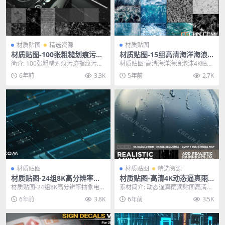
材质贴图
精选资源
材质贴图
材质贴图-100张粗糙划痕污迹
材质贴图-15组高清海洋海浪
指纹污垢垃圾纹理贴图8K超高
泡沫4K贴图合集
简介: 100张粗糙划痕污迹指纹污垢
材质贴图-高清海洋海浪泡沫4K贴图
清贴图
垃圾纹理贴图8K超高清贴图，这是
合集 其他推荐: 材质贴图-80组科幻
6年前
3.3K
5年前
2.7K
一种新的运动...
细节硬面...
材质贴图
材质贴图
精选资源
材质贴图-24组8K高分辨率抽
材质贴图-高清4K动态逼真雨
象电子科技风格贴图
滴水贴图素材479帧（动态序
材质贴图-24组8K高分辨率抽象电子
素材简介: 动态逼真雨滴贴图高清4K
列）
科技风格贴图 其他推荐： 材质贴
素材479帧（动态序列）包含什么
6年前
3.8K
6年前
3.5K
图-100组...
：全动画逼...