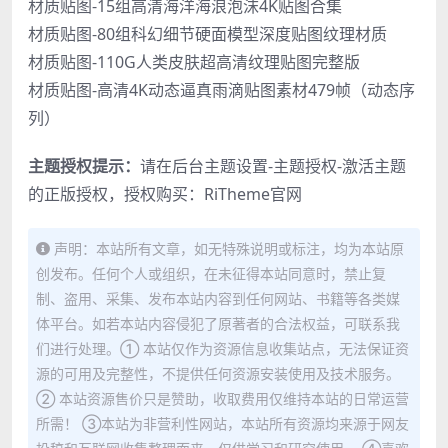
材质贴图-15组高清海洋海浪泡沫4K贴图合集
材质贴图-80组科幻细节硬面模型深度贴图纹理材质
材质贴图-110G人类皮肤超高清纹理贴图完整版
材质贴图-高清4K动态逼真雨滴贴图素材479帧（动态序
列）
主题授权提示：
请在后台主题设置-主题授权-激活主题
的正版授权，授权购买：
RiTheme官网
声明：本站所有文章，如无特殊说明或标注，均为本站原
创发布。任何个人或组织，在未征得本站同意时，禁止复
制、盗用、采集、发布本站内容到任何网站、书籍等各类媒
体平台。如若本站内容侵犯了原著者的合法权益，可联系我
们进行处理。① 本站仅作为资源信息收集站点，无法保证资
源的可用及完整性，不提供任何资源安装使用及技术服务。
② 本站资源售价只是赞助，收取费用仅维持本站的日常运营
所需！ ③本站为非营利性网站，本站所有资源均来源于网友