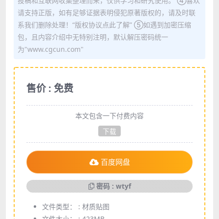
投稿和互联网收集整理而来，仅供学习和研究使用。 ④喜欢
请支持正版，如有足够证据表明侵犯原著版权的，请及时联
系我们删除处理！“版权协议点此了解” ⑤如遇到加密压缩
包，且内容介绍中无特别注明，默认解压密码统一
为"www.cgcun.com"
售价 : 免费
本文包含一下付费内容
下载
百度网盘
密码 : wtyf
文件类型： :
材质贴图
文件大小： :
423MB