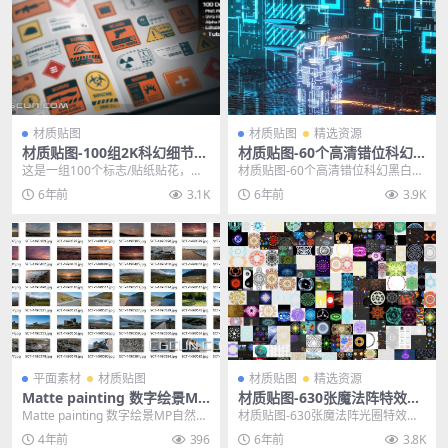
材质贴图
材质贴图
精选资源
材质贴图-100组2K科幻细节标
材质贴图-60个高清错位科幻
志科技贴图合集
黑白凹凸贴图素材
这是一组100个标志/贴纸贴花，可
材质贴图-60个高清错位科幻黑白凹
用于在诸如Substance Painter，...
凸贴图素材 主题授权提示：请在后
6年前
3.1K
6年前
3.9K
台主题设置-主...
平面素材
材质贴图
材质贴图
精选资源
Matte painting 数字绘景MP
材质贴图-630张魔法阵特效游
自然风景素材4.75GB
戏光圈特效贴图
Matte painting 数字绘景MP自然风
材质贴图-630张魔法阵光圈特效贴
景素材 其他推荐: 平面素材-2...
图 其他推荐： 材质贴图-高清实拍
4年前
396
6年前
3.8K
岩石贴图 高...