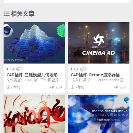
相关文章
C4D插件
C4D插件
C4D插件-三维模型几何地形图
C4D插件-Octane渲染器插件
形切片插件Toporizer 1.0 WI
Octane Render V3.07 WIN
文件类型： C4D插件-三维模型几何
【插 件 简 介】 OctaneRender渲染
N/MAC
版 免费下载
地形图形切片插件Toporizer 1.0 ...
器是一款世界上第一个GPU-ac...
6年前
2.3K
7年前
2.2K