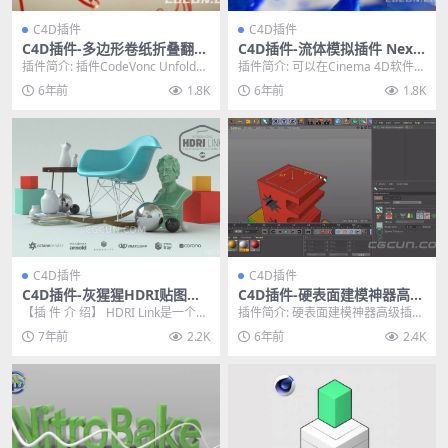
C4D插件
C4D插件
C4D插件-多边形卷纸折叠翻页
C4D插件-流体模拟插件 Next
展开效果插件 CodeVonc Unf
Limit RealFlow C4D 3.2.1.0
插件简介: 插件CodeVonc Unfolder
插件简介: 可以在Cinema 4D软件里
older v1.3.2
052 Win破解版
展开变形器使您可以创建每个多
使用RealFlow插件制作模拟流体
6年前
1.8K
6年前
1.8K
边...
水...
C4D插件
C4D插件
C4D插件-灰猩猩HDRI贴图渲
C4D插件-硬表面建模神器高级
染预览调用工具 HDRI Link 1.
插件 Nitro4D NitroBoxTool
【插 件 介 绍】 HDRI Link是一个工
插件简介: 硬表面建模神器高级插件
054 Win/Mac
v1.07 Win/Mac破解版
作流程插件，可以让 Arnold,...
Nitro4D NitroBoxTool v...
7年前
2.2K
6年前
2.4K