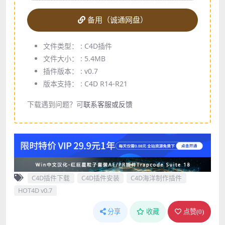
备用（诚通网盘）
文件类型： :
C4D插件
文件大小： :
5.4MB
插件版本： :
v0.7
版本支持： :
C4D R14-R21
下载遇到问题？可
联系客服或反馈
C4D插件下载
C4D插件安装
C4D海洋制作插件
HOT4D v0.7
分享
收藏
点赞(
0
)