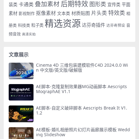
后期特效
叠加素材
图形类
卡通类
装类
宣传类
平面
特效类
片头类
抠像素材
材质贴图
素材
文本类
影视制作
相
精选资源
达芬奇插件
册类
科技类
粒子类
音
达芬奇预设
频音效
高清实拍
文章展示
Cinema 4D 三维包装建模软件C4D 2024.0.0 Wi
n 中文版/英文版/破解版
AE脚本-克隆复制效果器MG动画脚本 Aescripts
MographAE V1.1
AE脚本-自定义破碎脚本 Aescripts Break It V1.
1.2
AE模板-婚礼相册照片幻灯片画廊展示模板 Wedd
ing Slideshow