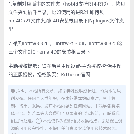
1.复制对应版本的文件夹（hot4d支持R14-R19），拷贝
文件夹到插件目录，比如使用的是R21,即拷贝
hot4DR21文件夹到C4D安装根目录下的plugins文件夹
里
2.拷贝libfftw3-3.dll，libfftw3f-3.dll，libfftw3l-3.dll这
三个文件到Cinema 4D的安装根目录下
主题授权提示：
请在后台主题设置-主题授权-激活主题
的正版授权，授权购买：
RiTheme官网
声明：本站所有文章，如无特殊说明或标注，均为本站原
创发布。任何个人或组织，在未征得本站同意时，禁止复
制、盗用、采集、发布本站内容到任何网站、书籍等各类媒
体平台。如若本站内容侵犯了原著者的合法权益，可联系我
们进行处理。① 本站仅作为资源信息收集站点，无法保证资
源的可用及完整性，不提供任何资源安装使用及技术服务。