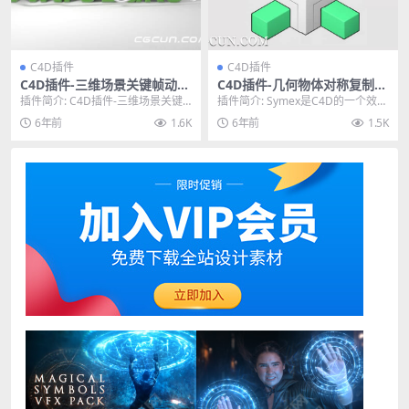
C4D插件
C4D插件
C4D插件-三维场景关键帧动画
C4D插件-几何物体对称复制生
烘焙插件 Nitro4D NitroBake
成器插件 Symex 1.0 for Cine
插件简介: C4D插件-三维场景关键
插件简介: Symex是C4D的一个效果
v2.07 Win/Mac
ma 4D R15-S22
帧动画烘焙插件 Nitro4D NitroB...
器，可以将你的多边形物体，根据
6年前
1.6K
6年前
1.5K
某种几何方...