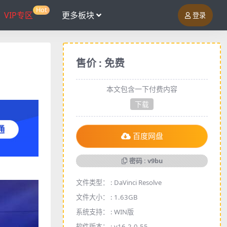
Hot
VIP专区
更多板块
登录
售价 : 免费
本文包含一下付费内容
下载
百度网盘
密码 : v9bu
文件类型： :
DaVinci Resolve
文件大小： :
1.63GB
系统支持： :
WIN版
软件版本： :
v16.2.0.55