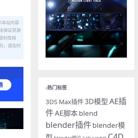
布本站内容
法保证资源
营利性网
的，请及时
-热门标签
AE插
3D模型
3DS Max插件
件
AE脚本
blend
blender插件
blender模
C4D
型
blender预设