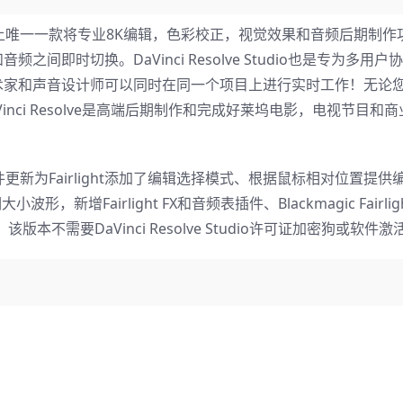
udio 16.2是世界上唯一一款将专业8K编辑，色彩校正，视觉效果和音频后期
即时切换。DaVinci Resolve Studio也是专为多用户
术家和声音设计师可以同时在同一个项目上进行实时工作！无论
ci Resolve是高端后期制作和完成好莱坞电影，电视节目和
io 16.2本次软件更新为Fairlight添加了编辑选择模式、根据鼠标相对位置
，新增Fairlight FX和音频表插件、Blackmagic Fairli
需要DaVinci Resolve Studio许可证加密狗或软件激