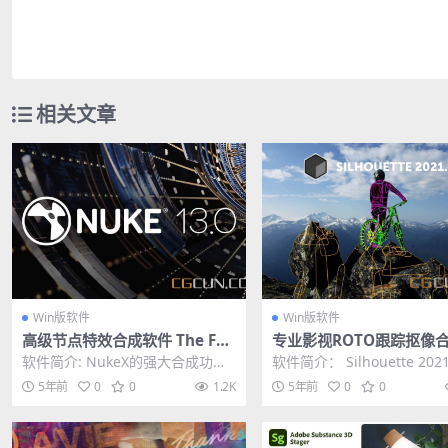
相关文章
Win版软件
Win版软件
高级节点特效合成软件 The Fou
专业影视ROTO跟踪抠像
ndry Nuke Studio 13.0V1 Wi
期软件 Silhouette 2021.
软件简介: NukeX的强大合成功
软件简介： Silhouette 20
n注册机破解版
in
能，再加上Hiero的多轨道剪辑时
类产品中最佳的视觉效果工
5年前
0
0
1.2K
5年前
0
0
间线，让您可...
有行...