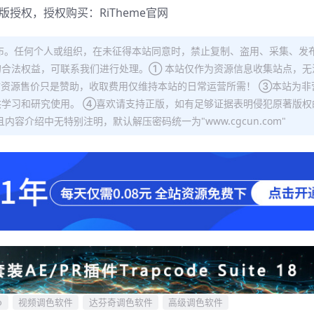
正版授权，授权购买：
RiTheme官网
布。任何个人或组织，在未征得本站同意时，禁止复制、盗用、采集、发
合法权益，可联系我们进行处理。① 本站仅作为资源信息收集站点，无
站资源售价只是赞助，收取费用仅维持本站的日常运营所需！ ③本站为非
学习和研究使用。 ④喜欢请支持正版，如有足够证据表明侵犯原著版权
容介绍中无特别注明，默认解压密码统一为"www.cgcun.com"
o
视频调色软件
达芬奇调色软件
高级调色软件