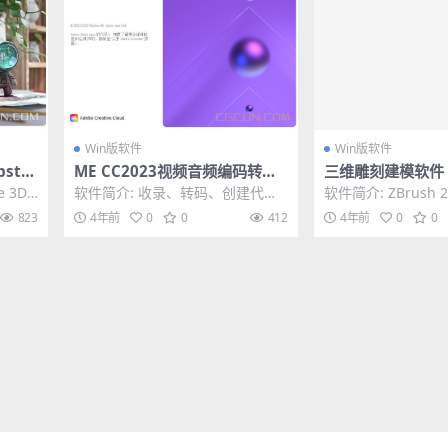
Win版软件
Win版软件
sta
ME CC2023视频音频编码转码
三维雕刻建模软件 ZB
Win中
软件 Media Encoder 2023
3.0.1 Win 中文
e 3D
软件简介: 收录、转码、创建代理
软件简介: ZBrush 
和输出您可以想象的几乎任何格
市！ 这个新版本带
823
4年前
0
0
412
4年前
0
0
式。使用预设、Wat...
展，使艺...