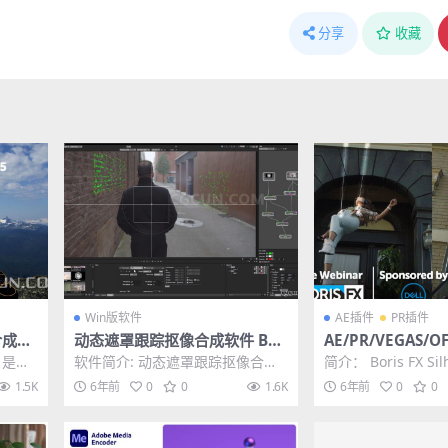
分享
收藏
Win版软件
AE插件
PR插件
合成后
动态遮罩跟踪抠像合成软件 Bor
AE/PR/VEGAS/
5.0 W
isFX Silhouette 2020.5.1 Win
态遮罩跟踪抠像合成
21是同
软件简介: 动态遮罩跟踪抠像合成
简介： Boris FX Silh
破解版
lhouette Paint 2
具，具
软件 BorisFX Silhouette 20...
5.4是一款获得奥斯卡.
1.5K
6年前
0
0
1.6K
6年前
0
0