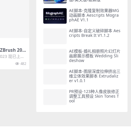
AE脚本-克隆复制效果器MG
动画脚本 Aescripts Mogra
phAE V1.1
AE脚本-自定义破碎脚本 Aes
cripts Break It V1.1.2
rush 202
AE模板-婚礼相册照片幻灯片
版/英文版
画廊展示模板 Wedding Sli
2023 现已上
deshow
来了巨大的发
482
AE脚本-图层深度拉伸挤出三
维立体效果脚本 Extrudaliz
er v1.0.1
PR预设-123种人像皮肤修正
调整工具预设 Skin Tones T
ool