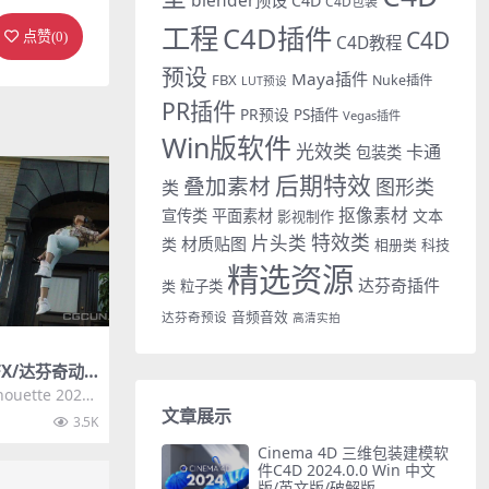
C4D
C4D包装
工程
C4D插件
C4D
点赞(
0
)
C4D教程
预设
Maya插件
FBX
Nuke插件
LUT预设
PR插件
PR预设
PS插件
Vegas插件
Win版软件
光效类
卡通
包装类
后期特效
叠加素材
图形类
类
抠像素材
宣传类
平面素材
文本
影视制作
特效类
片头类
材质贴图
类
相册类
科技
精选资源
达芬奇插件
类
粒子类
音频音效
达芬奇预设
高清实拍
OFX/达芬奇动
软件插件 Si
ouette 2020.
020.5.4
..
文章展示
3.5K
Cinema 4D 三维包装建模软
件C4D 2024.0.0 Win 中文
版/英文版/破解版