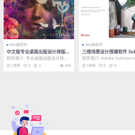
Win版软件
Win版软件
中文版专业桌面出版设计排版印
三维场景设计搭建软件 Sub
刷工具软件 Serif Affinity Publ
nce 3D Stager v1.0.1 
软件简介: 专业桌面出版设计排版
软件简介: Adobe Substanc
isher 1.10.0.1127 Win
文/英文破解版
印刷工具软件 Serif Affinity Pu...
Designer 是一款用于创...
5年前
0
0
639
5年前
0
0