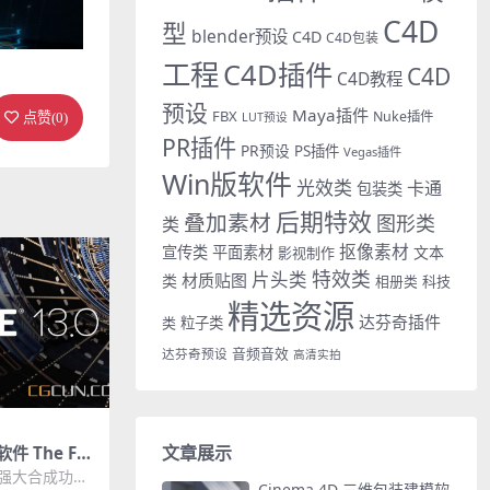
C4D
型
blender预设
C4D
C4D包装
工程
C4D插件
C4D
C4D教程
预设
Maya插件
FBX
Nuke插件
LUT预设
点赞(
0
)
PR插件
PR预设
PS插件
Vegas插件
Win版软件
光效类
卡通
包装类
后期特效
叠加素材
图形类
类
抠像素材
宣传类
平面素材
文本
影视制作
特效类
片头类
材质贴图
类
相册类
科技
精选资源
达芬奇插件
类
粒子类
音频音效
达芬奇预设
高清实拍
文章展示
 The Fou
o 13.0V1 Wi
的强大合成功
Cinema 4D 三维包装建模软