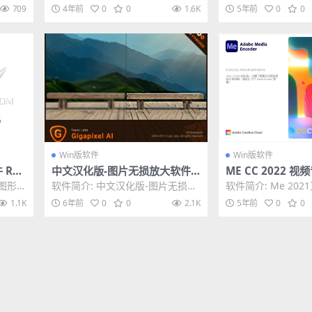
英文破解版
n注册机破解版
4D 2023软件，此版本提供了我们
能，再加上Hiero
709
4年前
0
0
1.6K
5年前
0
0
艺术家最...
间线，让您可...
Win版软件
Win版软件
Rhi
中文汉化版-图片无损放大软件 T
ME CC 2022 
2 Wi
opaz Gigapixel AI 4.9.4.1 Wi
Adobe Media En
图形软
软件简介: 中文汉化版-图片无损放
软件简介: Me 2021
n破解版
(22.0.0.107) ​​​
的竞争
大软件 Topaz Gigapixel AI ...
edia encoder 2021
1.1K
6年前
0
0
2.1K
5年前
0
0