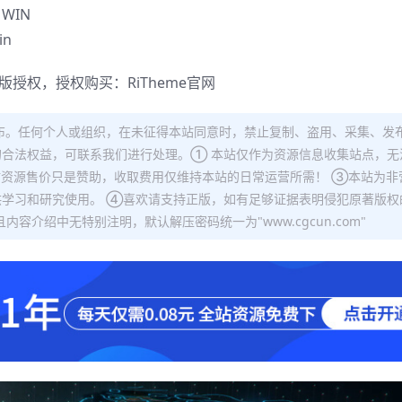
WIN
in
正版授权，授权购买：
RiTheme官网
布。任何个人或组织，在未征得本站同意时，禁止复制、盗用、采集、发
合法权益，可联系我们进行处理。① 本站仅作为资源信息收集站点，无
站资源售价只是赞助，收取费用仅维持本站的日常运营所需！ ③本站为非
学习和研究使用。 ④喜欢请支持正版，如有足够证据表明侵犯原著版权
容介绍中无特别注明，默认解压密码统一为"www.cgcun.com"