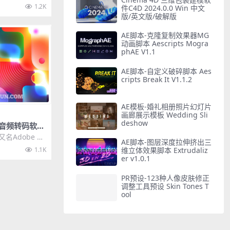
的多轨道剪辑时
1.2K
件C4D 2024.0.0 Win 中文
版/英文版/破解版
AE脚本-克隆复制效果器MG
动画脚本 Aescripts Mogra
phAE V1.1
AE脚本-自定义破碎脚本 Aes
cripts Break It V1.1.2
AE模板-婚礼相册照片幻灯片
画廊展示模板 Wedding Sli
deshow
视频音频转码软件
coder 2022
又名Adobe m
AE脚本-图层深度拉伸挤出三
是...
1.1K
维立体效果脚本 Extrudaliz
er v1.0.1
PR预设-123种人像皮肤修正
调整工具预设 Skin Tones T
ool