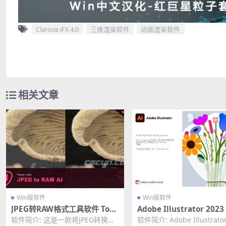
Clarisse iFX 4.0
三维渲染软件
动画渲染软件
相关文章
Win版软件
Win版软件
JPEG转RAW格式工具软件 Topa
Adobe Illustrator 202
z JPEG to RAW AI V2.2.1 Win
图形设计软件 AI CC202
软件简介: 这是一款将JPEG转换为
软件简介: Adobe Illustrator