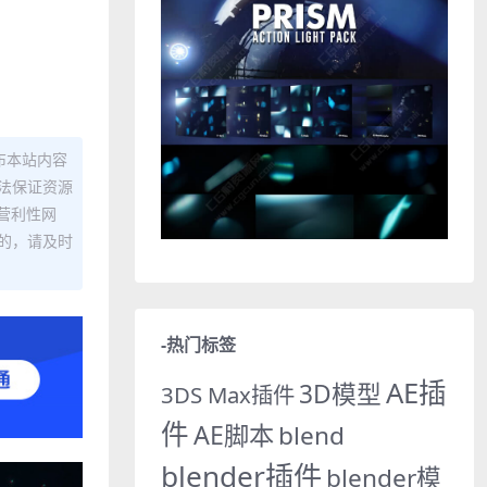
布本站内容
法保证资源
营利性网
的，请及时
-热门标签
AE插
3D模型
3DS Max插件
件
AE脚本
blend
blender插件
blender模