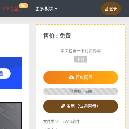
Hot
VIP专区
更多板块
登录
售价 : 免费
本文包含一下付费内容
下载
百度网盘
密码 : le69
备用（诚通网盘）
文件类型： :
WIN软件