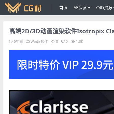
首页
AE资源
C4D资源
高端2D/3D动画渲染软件Isotropix Claris
6年前
Win版软件
0
0
1.3K