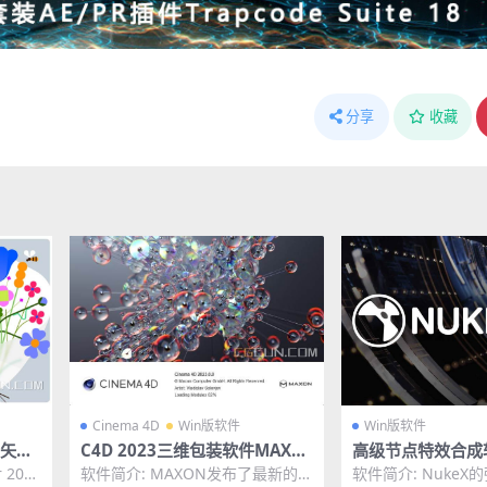
分享
收藏
Cinema 4D
Win版软件
Win版软件
3 矢量
C4D 2023三维包装软件MAXO
高级节点特效合成软件
3中文
N Cinema 4D 2023 Win 中文/
ndry Nuke Studi
 2023
软件简介: MAXON发布了最新的C
软件简介: NukeX