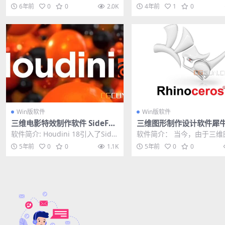
破解版
版
高质量RAW的软件，以实现更好的
矢量图形设计软件 AI...
6年前
0
0
2.0K
4年前
1
0
编辑。防止出...
Win版软件
Win版软件
三维电影特效制作软件 SideFX
三维图形制作设计软件犀牛 
Houdini FX 18.5.499 Win
noceros 7.6.21124.0900
软件简介: Houdini 18引入了Side
软件简介： 当今，由于三维
n中文/英文版
FX Solaris（基于USD-...
件的异常丰富， 想要在激烈
5年前
0
0
1.1K
5年前
0
0
中取得一席之地，...