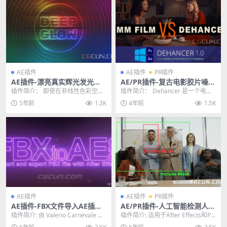
AE插件
AE插件
PR插件
AE插件-漂亮真实辉光发光插
AE/PR插件-复古电影胶片噪点
件 Aescripts Deep Glow V1.
颗粒模拟视觉特效插件 Dehan
插件简介： 即使在非线性色彩空间
插件简介： Dehancer 是一个电影
4.4 Win/Mac破解版
cer Film 1.0.0 CE
中工作，深辉光也能为您提供开箱
模拟插件，它使用带有模拟控制的
5年前
1.3K
4年前
1.5K
即用的最佳辉光效果...
真实摄影和...
AE插件
AE插件
PR插件
AE插件-FBX文件导入AE插件
AE/PR插件-人工智能检测人脸
FBX to AE Pro v1.0.4 WIN/
自动识别跟踪打马赛克模糊插
插件简介: 由 Valerio Carnevale 开
插件简介: 适用于After Effects和Pr
MAC破解版
件 AI Face Detection v1.1.0
发团队设计的一款免费AE ...
emiere Pro的面部检测...