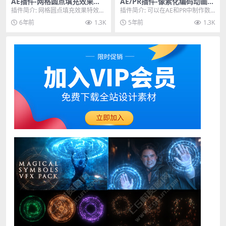
AE插件-网格圆点填充效果特
AE/PR插件-像素化编码动画风
效插件 Aescripts m’s Halfto
格特效插件 Aescripts Pixel E
插件简介: 网格圆点填充效果特效A
插件简介: 可以在AE和PR中制作数
ne v1.44 Win/Mac破解版
ncoder v1.4.1 Win/Mac
E插件 Aescripts m’s Halft...
字编码风格像素填充特效，可以自
6年前
1.3K
5年前
1.3K
定义颜色大小等...