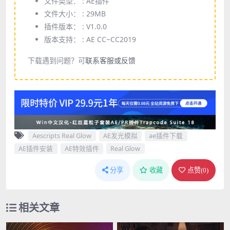
文件类型： :
AE插件
文件大小： :
29MB
插件版本： :
V1.0.0
版本支持： :
AE CC~CC2019
下载遇到问题？可
联系客服或反馈
Aescripts Real Glow
AE发光模拟
ae插件下载
AE插件安装
AE特效插件
Real Glow
分享
收藏
点赞(
0
)
相关文章