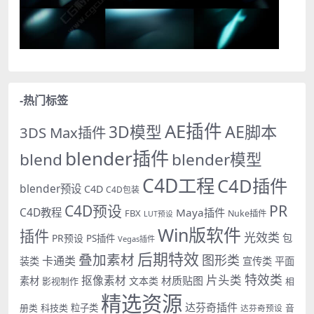
-热门标签
AE插件
AE脚本
3D模型
3DS Max插件
blender插件
blend
blender模型
C4D工程
C4D插件
blender预设
C4D
C4D包装
PR
C4D预设
C4D教程
Maya插件
FBX
Nuke插件
LUT预设
Win版软件
插件
光效类
PR预设
包
PS插件
Vegas插件
后期特效
叠加素材
图形类
卡通类
装类
宣传类
平面
特效类
片头类
抠像素材
材质贴图
素材
文本类
影视制作
相
精选资源
达芬奇插件
册类
科技类
粒子类
音
达芬奇预设