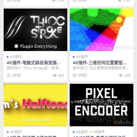
6年前
2.6K
6年前
2.5K
Win破解版
AE插件
AE插件
AE插件-笔触式路径渐变描边
AE插件-三维空间位置蒙版遮
动画插件 Thicc Stroke V1.2
罩插件 Position Matte v2.3
插件简介: Thicc Stroke是一款免费
插件简介: 可以使用多种蒙版效果来
Win/Mac
Win/Mac破解版
的路径插件，支持调节线条宽度。
制作三维空间下的遮罩，这样可以
3年前
464
3年前
238
该插...
轻松地添加文字或...
AE插件
AE插件
PR插件