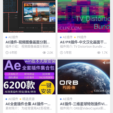
AE插件
AE插件
PR插件
AE插件-视频图像画面分割分
AE/PR插件-中文汉化画面干扰
屏拼贴插件 Super Collage v
损坏故障RGB色彩分离插件 T
插件介绍： 视频图像画面分割拼贴
插件简介: TV Distortion Bundle 包
1.0 Win破解版
V Distortion Bundle V2.7.0
分屏插件 Super Collage v1.0，...
含五个故障失真插件，支持...
6年前
2.0K
5年前
1.7K
Win
AE插件
精选资源
AE插件
AE全套插件合集 AE插件一键
AE插件-三维星球特效插件Vid
安装包 WIN去限制中文汉化完
eoCopilot ORB v1.0.2 Win/
素材简介： 为经常使用AE剪视频的
插件简介: ORB是VideoCopilot新出
整版
Mac
朋友带来最新的AE全套插件脚本一
的一个制作三维星球的插件，由 V...