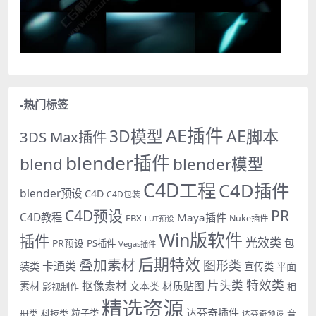
-热门标签
AE插件
AE脚本
3D模型
3DS Max插件
blender插件
blend
blender模型
C4D工程
C4D插件
blender预设
C4D
C4D包装
PR
C4D预设
C4D教程
Maya插件
FBX
Nuke插件
LUT预设
Win版软件
插件
光效类
PR预设
包
PS插件
Vegas插件
后期特效
叠加素材
图形类
卡通类
装类
宣传类
平面
特效类
片头类
抠像素材
材质贴图
素材
文本类
影视制作
相
精选资源
达芬奇插件
册类
科技类
粒子类
音
达芬奇预设