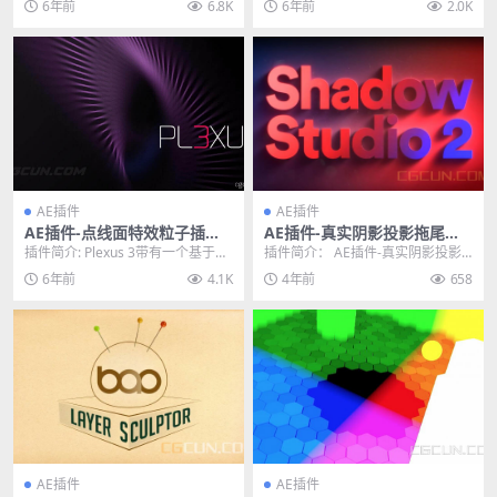
6年前
6.8K
6年前
2.0K
键安装包Pro...
AE插件
AE插件
AE插件-点线面特效粒子插件
AE插件-真实阴影投影拖尾模
Rowbyte Plexus v3.1.11 Wi
拟插件 Shadow Studio 2 v1.
插件简介: Plexus 3带有一个基于树
插件简介： AE插件-真实阴影投影
n/Mac
3.0 Win汉化版
的对象面板，可以帮助你组织在层
拖尾模拟插件 Shadow Studio 2 ...
6年前
4.1K
4年前
658
中的多个...
AE插件
AE插件