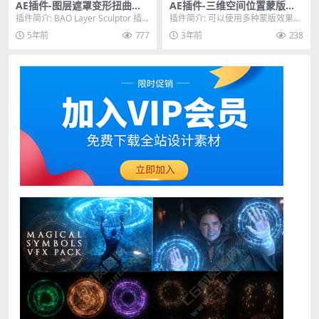
AE插件-图层遮罩变形扭曲动
AE插件-三维空间位置蒙版遮
画插件 Aescripts BAO Layer
罩插件 Position Matte v2.3
插件简介: BAO Layer Sculptor 插
插件简介: 可以使用多种蒙版效果来
Sculptor v1.1.9 Win/Mac
Win/Mac破解版
件可以将图层根据路径做变形和...
制作三维空间下的遮罩，这样可以
5年前
777
3年前
238
轻松地添加文字或...