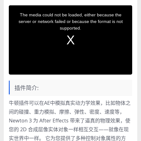
T
h
The media could not be loaded, either because the
i
server or network failed or because the format is not
s
supported.
i
s
a
m
o
d
a
l
w
i
插件简介:
n
d
o
牛顿插件可以在AE中模拟真实动力学效果，比如物体之
w
.
间的碰撞、重力模拟、摩擦、弹性、密度、速度等，
Newton 3 为 After Effects 带来了逼真的物理效果，使
您的 2D 合成层像实体对象一样相互交互——就像在现
实世界中一样。 它为您提供了多种控制对象属性的方