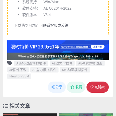
系统支持： :
Win/Mac
软件支持： :
AE CC2014-2022
软件版本： :
V3.4
下载遇到问题？可
联系客服或反馈
AEMG动画模拟插件
AE动力学插件
AE弹跳碰撞动画
ae插件下载
AE重力模拟插件
MG动画模拟插件
Newton V3.4
分享
收藏
点赞(
0
)
相关文章