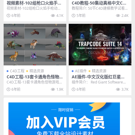
视频素材-102组枪口火焰手枪
C4D教程-50集动真格中文C4D
动作战争电影4K合成特效素材
产品建模案例教程含素材(14.7
视频素材-102组枪口火焰手枪动作
教程简介: 50节C4D建模教学试看，
G下载)
战争电影4K合成特效素材 Final Cut
布线挖洞技术，角色卡通，产品，
6年前
4.1K
5年前
2.4K
...
多边形，曲线...
C4D工程
精选资源
AE插件
精选资源
C4D工程-13套卡通角色怪物游
AE插件-中文汉化版红巨星粒
戏模型动画合集 含材质贴图动
子套装 Red Giant Trapcode
C4D工程-13套卡通角色怪物游戏模
插件简介： Red Giant Software红
画绑定
Suite 14.1.4 WIN版
型动画合集 含材质贴图动画绑定 其
巨星软件公司发布Trapcod...
6年前
1.9K
6年前
3.7K
他推荐: ...