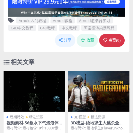
Arnold入门教程
Arnold教程
Arnold渲染器学习
C4D中文教程
C4D教程
中文教程
阿诺德渲染器教程
分享
收藏
点赞(
0
)
相关文章
后期特效
精选资源
3D模型
精选资源
视频素材-56组水下气泡液体
3D模型-绝地求生大逃杀全套
水中泡泡超清透明通道4K视频
角色道具武器3D模型美术资源
素材简介: 素材包含10个1080P素材
素材简介: 绝地求生(Playerunknow
素材
和36个4K素材。水下气泡素材，主
n’s Battleg...