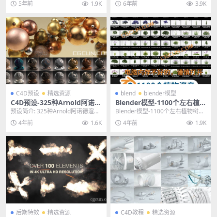
5年前
1.9K
6年前
3.9K
要用于...
C4D预设
精选资源
blend
blender模型
C4D预设-325种Arnold阿诺德
Blender模型-1100个左右植物
渲染器木纹钢铁塑料玻璃布料
树木资产库模型预设合集
预设简介: 325种Arnold阿诺德渲染
Blender模型-1100个左右植物树木
石头材质预设
器材质预设包含木纹、金属、混凝
资产库模型预设合集，注意打开后
4年前
1.6K
4年前
1.9K
土、布料...
没有贴图...
后期特效
精选资源
C4D教程
精选资源