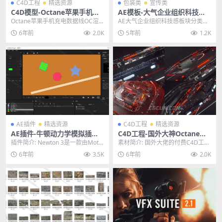
C4D工程
精选资源
包装类
宣传类
C4D模型-Octane苹果手机充
AE模板-大气企业组织科技感
电数据线OC渲染器工程模型
板块分类展示模板
Octane苹果手机充电数据线OC渲
AE大气企业组织科技感板块分类展
含材质贴图
染器工程模型 含材质贴图 其他推
示模板 其他推荐: AE模板-科技感互
6年前
2.0K
5年前
1.2K
荐: C4D...
联网信息网...
AE插件
精选资源
C4D工程
精选资源
AE插件-牛顿动力学模拟插件N
C4D工程-国外大神Octane科
ewton 3.0.69 Win中文汉化
幻包装工程文件分享
插件简介: Newton 3是一款由Motio
素材简介: 国外大佬的付费C4D工程
版
n Boutique开发的AE牛顿...
文件，国内几乎找不到的工程文
6年前
3.5K
6年前
2.0K
件，也是价值25...