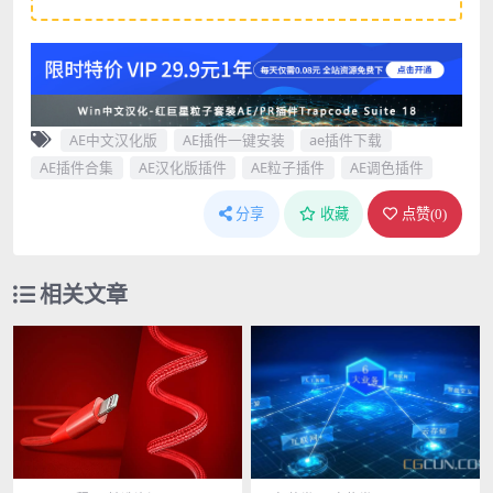
AE中文汉化版
AE插件一键安装
ae插件下载
AE插件合集
AE汉化版插件
AE粒子插件
AE调色插件
分享
收藏
点赞(
0
)
相关文章