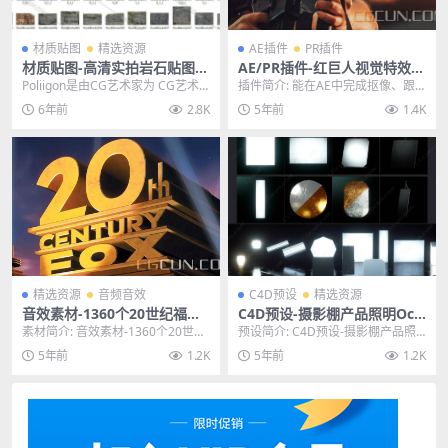
材质贴图
精选资源
AE插件
PR插件
材质贴图-高清实拍岩石贴图
AE/PR插件-红巨人视觉特效合
高清贴图 3K 4K 6K 8K C4D/
成插件 VFX Suite v2.1.0 Wi
Poliigon是由CG艺术家为 CG艺术
插件简介: 能在AE中完成抠像、跟
MAYA/3DS MAX贴图材质
n/Mac
家建造的纹理库。它具有您在其他
踪、清理和视觉作用组成。现在还
6年前
2.8K
5年前
1.4K
任何地方...
包含Bang，一...
精选资源
音频音效
C4D预设
精选资源
音效素材-1360个20世纪福克
C4D预设-摄影棚产品照明Oct
斯好莱坞电影公司常用音效
ane灯光预设V1.2
素材简介: 音效素材-1360个20世纪
预设简介: C4D预设-摄影棚产品照
福克斯好莱坞电影公司常用音效,13
明Octane灯光预设V1.2，Cinema...
5年前
1.2K
5年前
1.2K
60个...