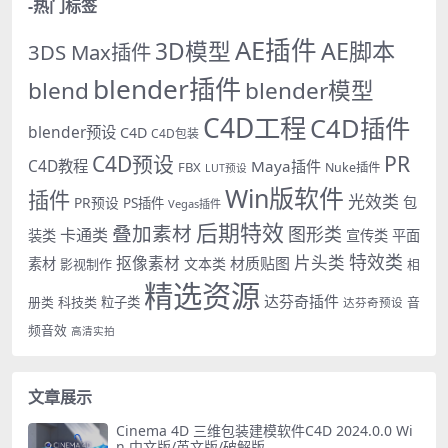
-热门标签
AE插件
AE脚本
3D模型
3DS Max插件
blender插件
blend
blender模型
C4D工程
C4D插件
blender预设
C4D
C4D包装
PR
C4D预设
C4D教程
Maya插件
FBX
Nuke插件
LUT预设
Win版软件
插件
光效类
PR预设
包
PS插件
Vegas插件
后期特效
叠加素材
图形类
卡通类
装类
宣传类
平面
特效类
片头类
抠像素材
材质贴图
素材
文本类
影视制作
相
精选资源
达芬奇插件
册类
科技类
粒子类
音
达芬奇预设
频音效
高清实拍
文章展示
Cinema 4D 三维包装建模软件C4D 2024.0.0 Wi
n 中文版/英文版/破解版