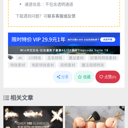
通道信息: :
不包含透明通道
下载遇到问题？可
联系客服或反馈
4K
CG特效
五毛特效
叠加素材
好莱坞特效素材
特效素材
电影特效素材
视频素材
魔法视频特效
分享
收藏
点赞(
0
)
相关文章