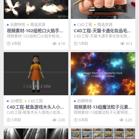
后期特效
精选资源
C4D工程
精选资源
视频素材-102组枪口火焰手枪
C4D工程-天猫卡通化妆品毛刷
动作战争电影4K合成特效素材
电商广告海报Octane工程
视频素材-102组枪口火焰手枪动作
C4D工程-天猫卡通手拿化妆毛刷的
战争电影4K合成特效素材 Final Cut
电商海报Octane工程 其他推荐 C4
6年前
4.1K
5年前
613
...
D模型...
3D模型
C4D工程
后期特效
C4D工程-鱿鱼游戏木头人小女
视频素材-13组魔法粒子元素
孩模型3D模型 格式支持FBX C
特效合成动画视频素材
C4D工程-鱿鱼木头人游戏小女孩模
视频素材-13组魔法粒子元素特效合
4D
型3D模型 格式支持FBX C4D 其他
成动画视频素材 主题授权提示：请
5年前
2.0K
6年前
3.2K
推荐:...
在后台主题设置...