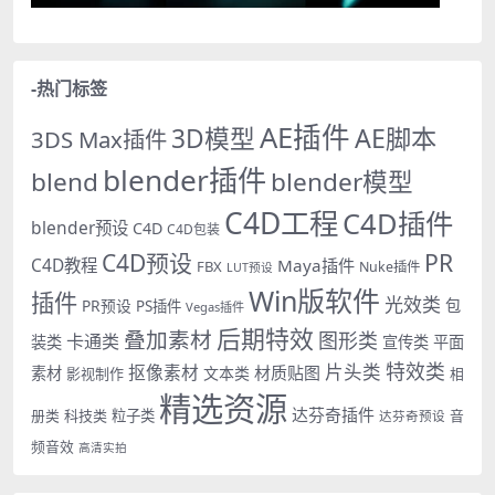
-热门标签
AE插件
AE脚本
3D模型
3DS Max插件
blender插件
blend
blender模型
C4D工程
C4D插件
blender预设
C4D
C4D包装
PR
C4D预设
C4D教程
Maya插件
FBX
Nuke插件
LUT预设
Win版软件
插件
光效类
PR预设
包
PS插件
Vegas插件
后期特效
叠加素材
图形类
卡通类
装类
宣传类
平面
特效类
片头类
抠像素材
材质贴图
素材
文本类
影视制作
相
精选资源
达芬奇插件
册类
科技类
粒子类
音
达芬奇预设
频音效
高清实拍