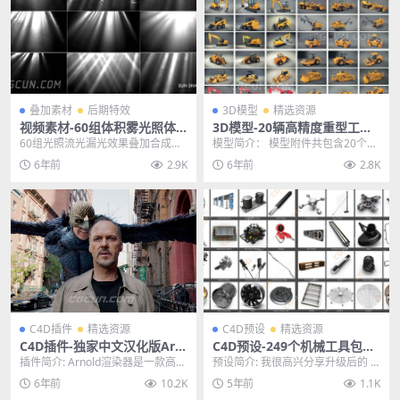
叠加素材
后期特效
3D模型
精选资源
视频素材-60组体积雾光照体
3D模型-20辆高精度重型工程
积光流光漏光效果叠加合成素
车辆模型C4D MAX 3DS FBX
60组光照流光漏光效果叠加合成素
模型简介： 模型附件共包含20个重
材合集
OBJ DXF 含贴图材质
材合集，这些素材包含很多效果，
型工程车辆，重型机械，矿车，货
6年前
2.9K
6年前
2.8K
是一个大合集，各种...
车，挖掘机，铲车...
C4D插件
精选资源
C4D预设
精选资源
C4D插件-独家中文汉化版Arn
C4D预设-249个机械工具包模
old阿诺德渲染器 3.0.2 WIN
型预设合集 Designers Pack
插件简介: Arnold渲染器是一款高级
预设简介: 我很高兴分享升级后的 D
中英双语版
的、跨平台的渲染 API。是基于物
esigners Pack 2.0！我们已将...
6年前
10.2K
5年前
1.1K
理算法...