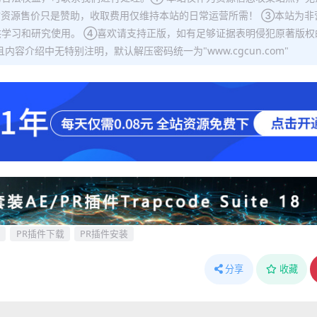
站资源售价只是赞助，收取费用仅维持本站的日常运营所需！ ③本站为非
学习和研究使用。 ④喜欢请支持正版，如有足够证据表明侵犯原著版权
容介绍中无特别注明，默认解压密码统一为"www.cgcun.com"
PR插件下载
PR插件安装
分享
收藏