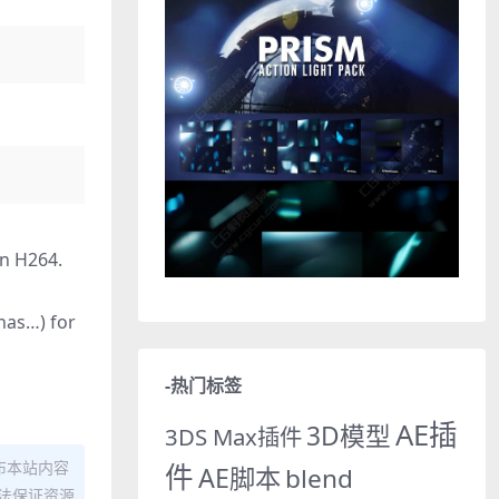
in H264.
has…) for
-热门标签
AE插
3D模型
3DS Max插件
布本站内容
件
AE脚本
blend
法保证资源