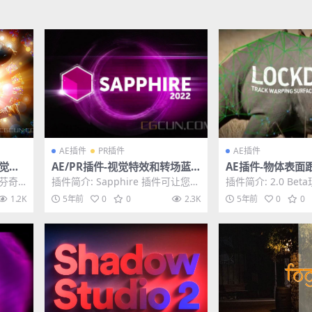
AE插件
PR插件
AE插件
视觉特
AE/PR插件-视觉特效和转场蓝
AE插件-物体表面
23 v
宝石插件 Sapphire 2022.01 W
Aescripts Lockd
达芬奇/
插件简介: Sapphire 插件可让您创
插件简介: 2.0 Be
n
in
Win破解版
2...
建任何主机原生效果工具都无法比
定是一种革命性的
1.2K
5年前
0
0
2.3K
5年前
0
0
拟的令人...
跟踪Aft...