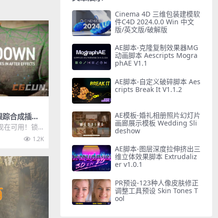
Cinema 4D 三维包装建模软
件C4D 2024.0.0 Win 中文
版/英文版/破解版
AE脚本-克隆复制效果器MG
动画脚本 Aescripts Mogra
phAE V1.1
AE脚本-自定义破碎脚本 Aes
cripts Break It V1.1.2
AE模板-婚礼相册照片幻灯片
跟踪合成插件
画廊展示模板 Wedding Sli
own v2.0.0
ta现在可用！锁
deshow
新插件，可让您
1.2K
AE脚本-图层深度拉伸挤出三
维立体效果脚本 Extrudaliz
er v1.0.1
PR预设-123种人像皮肤修正
调整工具预设 Skin Tones T
ool