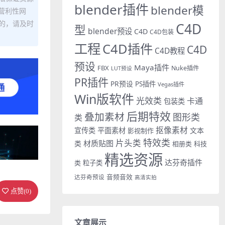
blender插件
blender模
营利性网
的，请及时
C4D
型
blender预设
C4D
C4D包装
工程
C4D插件
C4D
C4D教程
预设
Maya插件
FBX
Nuke插件
LUT预设
PR插件
PR预设
PS插件
Vegas插件
Win版软件
光效类
卡通
包装类
后期特效
叠加素材
图形类
类
抠像素材
宣传类
平面素材
文本
影视制作
特效类
片头类
材质贴图
类
相册类
科技
精选资源
达芬奇插件
类
粒子类
音频音效
达芬奇预设
高清实拍
点赞(
0
)
文章展示