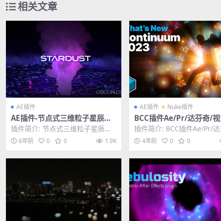
相关文章
AE插件
AE插件
Nuke插件
AE插件-节点式三维粒子星辰特
BCC插件Ae/Pr/达芬奇/
效插件 Superluminal Stardu
效转场插件Continuum 20
插件简介: 节点式三维粒子星辰特
插件简介: BCC插件Ae/Pr/
st 1.6.0 Win破解版
16.0.0 for Nuke/OFX Wi
效插件 Superluminal Stardus...
视觉特效转场插件Continuum 
6年前
0
0
1.9K
4年前
0
0