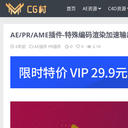
首页
AE资源
C4D资源
AE/PR/AME插件-特殊编码渲染加速输出插件
6年前
AE插件
PR插件
0
0
2.1K