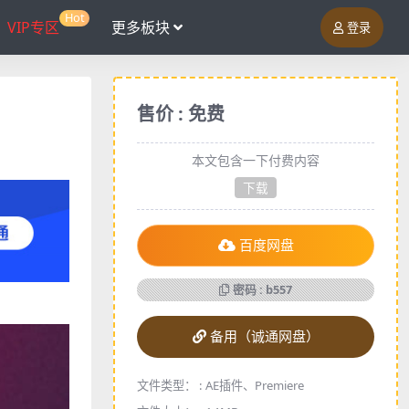
Hot
VIP专区
更多板块
登录
售价 : 免费
本文包含一下付费内容
下载
百度网盘
密码 : b557
备用（诚通网盘）
文件类型： :
AE插件、Premiere