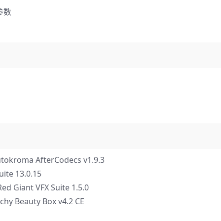
参数
a AfterCodecs v1.9.3
e 13.0.15
t VFX Suite 1.5.0
Beauty Box v4.2 CE