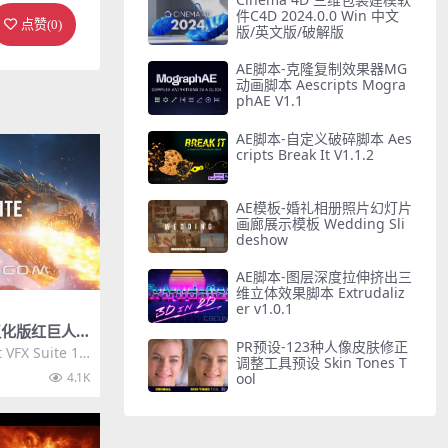
件C4D 2024.0.0 Win 中文
点赞(
0
)
版/英文版/破解版
AE脚本-克隆复制效果器MG
动画脚本 Aescripts Mogra
phAE V1.1
AE脚本-自定义破碎脚本 Aes
cripts Break It V1.1.2
AE模板-婚礼相册照片幻灯片
画廊展示模板 Wedding Sli
deshow
AE脚本-图层深度拉伸挤出三
维立体效果脚本 Extrudaliz
er v1.0.1
文汉化版红巨人
PR预设-123种人像皮肤修正
踪插件 Red
FX Suite 1.
调整工具预设 Skin Tones T
1.5.0 WIN
.
ool
4.1K