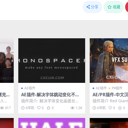
分享
收藏
AE插件
AE插件
PR插件
赛克插
AE插件-解决字体跳动变化不适
AE/PR插件-中
ion V
配的问题插件 Monospacer v1.
特效合成抠像平面跟
于人工
插件简介: 解决字体变化画面长宽
插件简介 Red Giant V
2 Win破解版
Giant VFX Suite 
系统，
不适配的跳动问题，配合Digit Fid
5.0是一套由Red Gi..
617
6年前
0
0
1.3K
6年前
0
0
dler...