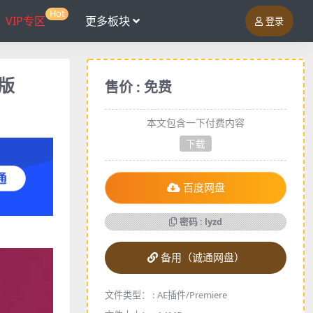
Hot
VIP专区
更多板块
登录
解版
售价 : 免费
本文包含一下付费内容
下载
百度网盘
密码 : lyzd
备用（诚通网盘）
文件类型： :
AE插件/Premiere