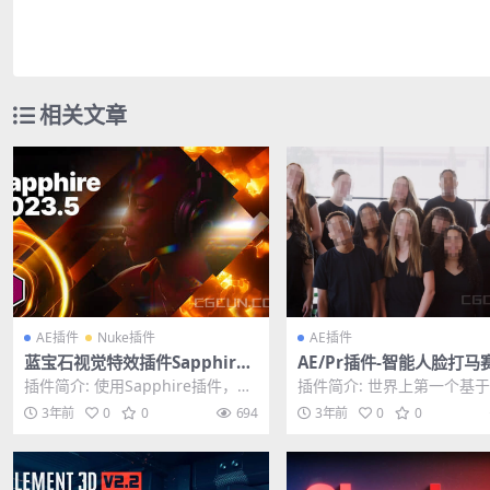
相关文章
AE插件
Nuke插件
AE插件
蓝宝石视觉特效插件Sapphire
AE/Pr插件-智能人脸打马
2023.5 CE Ae/Pr/Ps/OFX/Veg
件Blace–AI Face Detect
插件简介: 使用Sapphire插件，您
插件简介: 世界上第一个基
as/Nuke/达芬奇Win一键安装
1.4.2 Win
可以创造出任何主机原生效果工具
智能的自动人脸检测和模糊
3年前
0
0
694
3年前
0
0
版
所无法比拟...
用于合成和编辑。B...