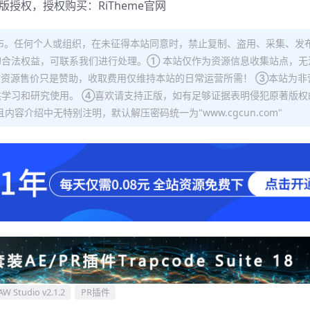
正版授权，授权购买：
RiTheme官网
布。任何个人或组织，在未征得本站同意时，禁止复制、盗用、采集、发
合法权益，可联系我们进行处理。① 本站仅作为资源信息收集站点，无
站资源售价只是赞助，收取费用仅维持本站的日常运营所需！ ③本站为非
学习和研究使用。 ④喜欢请支持正版，如有足够证据表明侵犯原著版权
容介绍中无特别注明，默认解压密码统一为"www.cgcun.com"
W Studio v2.1.2
PR插件