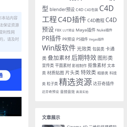
C4D
型
blender预设
C4D
C4D包装
工程
C4D插件
布本站内容
C4D
C4D教程
法保证资源
预设
Maya插件
FBX
Nuke插件
LUT预设
营利性网
PR插件
PR预设
的，请及时
PS插件
Vegas插件
Win版软件
光效类
卡通
包装类
后期特效
叠加素材
图形类
类
抠像素材
宣传类
平面素材
文本
影视制作
特效类
片头类
材质贴图
类
相册类
科技
精选资源
达芬奇插件
类
粒子类
音频音效
达芬奇预设
高清实拍
文章展示
Cinema 4D 三维包装建模软