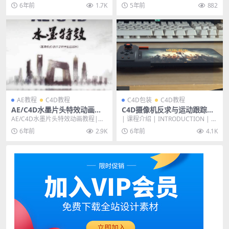
(含模型工程)
力学模块高级脑洞制作教程 本节教
D 和 Redshift 渲染器从头开始...
6年前
1.7K
5年前
882
学主要是对C...
AE教程
C4D教程
C4D包装
C4D教程
AE/C4D水墨片头特效动画教
C4D摄像机反求与运动跟踪
程|国内精品水墨画制作视频
《虚拟现实》实景合成技术创
AE/C4D水墨片头特效动画教程|国
| 课程介绍 | INTRODUCTION | 本
教程+素材插件
作课【案例全流程】
内精品水墨画制作视频教程+素材插
教程包含了运动跟踪完整制作全
6年前
2.9K
6年前
4.1K
件，这个教程...
过...