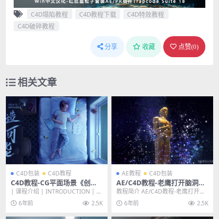
C4D塌陷教程
C4D教程下载
C4D特效教程
C4D破碎教程
分享
收藏
点赞(
0
)
相关文章
C4D包装
C4D教程
AE教程
C4D包装
C4D教程-CG平面场景《创造
AE/C4D教程-老鹰打开脑洞系
不可能》高端创意合成场景-全
列Particular蒙版高级使用粒
| 课程介绍 | INTRODUCTION | 如
教程简介 AE/C4D教程-老鹰打开脑
流程制作教程
子制作技巧
何摆脱平面素材限制，制作出高
洞系列Particular蒙版高级使用粒
6年前
2.5K
6年前
2.5K
级...
子...