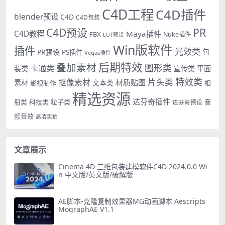
C4D工程
C4D插件
blender预设
C4D
C4D包装
PR
C4D预设
C4D教程
Maya插件
FBX
Nuke插件
LUT预设
Win版软件
插件
光效类
PR预设
包
PS插件
Vegas插件
后期特效
叠加素材
图形类
卡通类
装类
宣传类
平面
特效类
片头类
抠像素材
材质贴图
素材
文本类
影视制作
相
精选资源
达芬奇插件
册类
科技类
粒子类
音
达芬奇预设
频音效
高清实拍
文章展示
Cinema 4D 三维包装建模软件C4D 2024.0.0 Wi
n 中文版/英文版/破解版
AE脚本-克隆复制效果器MG动画脚本 Aescripts
MographAE V1.1