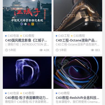
C4D包装
C4D教程
C4D工程
C4D教程
C4D国风概念影像《江城子》
C4D工程-Octane渲染产品包
大场景影像化制作表现教程
装片头动画工程文件含教程
| 课程介绍 | INTRODUCTION 这
C4D工程-Octane渲染产品包装片头
是一套中国古风特色的写实场景影
动画工程文件含教程 其他推荐: c4d
5年前
4.0K
5年前
883
视化...
工...
C4D包装
C4D教程
C4D教程
C4D教程-粒子表面攀爬动力学
C4D教程-Redshift全息科技感
模块高级脑洞制作教程
手表HUD界面动画制作教程
教程简介 C4D教程-粒子表面攀爬动
在本课程中，我们将使用 Cinema 4