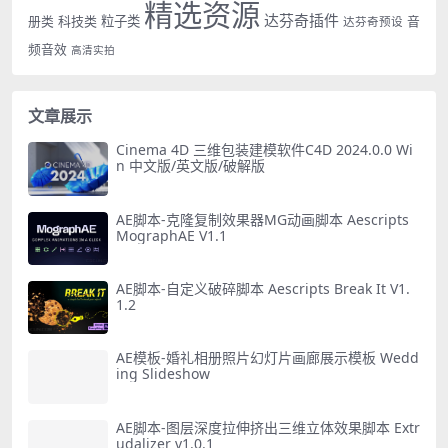
精选资源
达芬奇插件
册类
科技类
粒子类
音
达芬奇预设
频音效
高清实拍
文章展示
Cinema 4D 三维包装建模软件C4D 2024.0.0 Wi
n 中文版/英文版/破解版
AE脚本-克隆复制效果器MG动画脚本 Aescripts
MographAE V1.1
AE脚本-自定义破碎脚本 Aescripts Break It V1.
1.2
AE模板-婚礼相册照片幻灯片画廊展示模板 Wedd
ing Slideshow
AE脚本-图层深度拉伸挤出三维立体效果脚本 Extr
udalizer v1.0.1