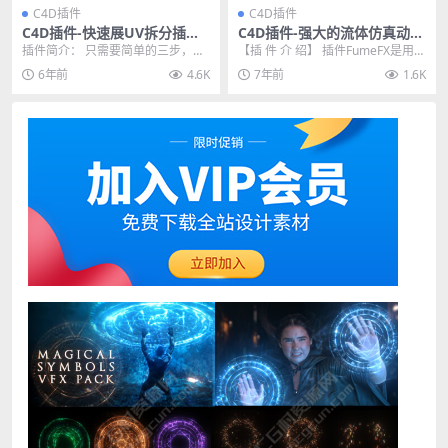
C4D插件
C4D插件
C4D插件-快速展UV拆分插件
C4D插件-强大的流体仿真动力
FD UVToolkit 1.0 For Cine
学特效模拟插件 SitniSati Fu
插件简介： 只需要简单的三步，就
【插 件 介 绍】 插件FumeFX是用于
ma 4D R19-R21
meFX 5.0 Win版
可以完成模型展UV的过程，FD UVT
Cinema 4D的功能强大的流体动
6年前
4.6K
7年前
1.6K
oolki...
力...