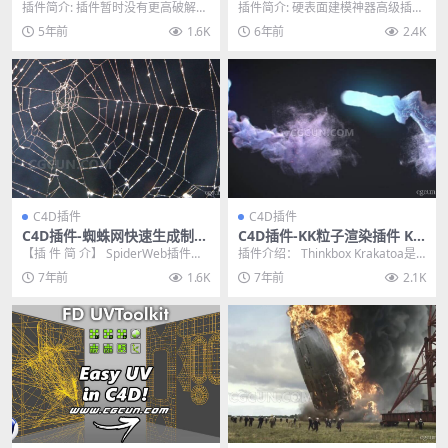
ealTraffic 1.00.2 For C4D R1
插件 Nitro4D NitroBoxTool
插件简介: 插件暂时没有更高破解版
插件简介: 硬表面建模神器高级插件
6-R19 Win破解版
v1.07 Win/Mac破解版
本，Cinema 4D R16-R19，Rea...
Nitro4D NitroBoxTool v...
5年前
1.6K
6年前
2.4K
C4D插件
C4D插件
C4D插件-蜘蛛网快速生成制作
C4D插件-KK粒子渲染插件 Kr
插件 SpiderWeb 1.2 for Cin
akatoa C4D 2.6.3 for Cinem
【插 件 简 介】 SpiderWeb插件是
插件介绍： Thinkbox Krakatoa是
ema 4D
a 4D Win中文汉化版
由valkaari出品的一款插件，能...
一个体积粒子渲染插件，完全集成
7年前
1.6K
7年前
2.1K
在...