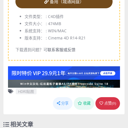
备用（城通网盘）
文件类型： :
C4D插件
文件大小： :
474MB
系统支持： :
WIN/MAC
版本支持： :
Cinema 4D R14-R21
下载遇到问题？可
联系客服或反馈
HDRI贴图
分享
收藏
点赞(
0
)
相关文章