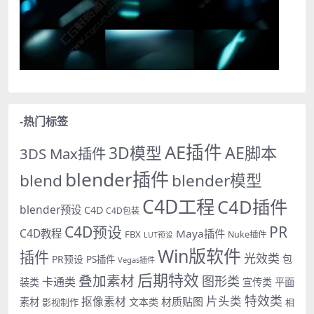
-热门标签
AE插件
AE脚本
3D模型
3DS Max插件
blender插件
blend
blender模型
C4D工程
C4D插件
blender预设
C4D
C4D包装
PR
C4D预设
C4D教程
Maya插件
FBX
Nuke插件
LUT预设
Win版软件
插件
光效类
PR预设
包
PS插件
Vegas插件
后期特效
叠加素材
图形类
卡通类
装类
宣传类
平面
特效类
片头类
抠像素材
材质贴图
素材
文本类
影视制作
相