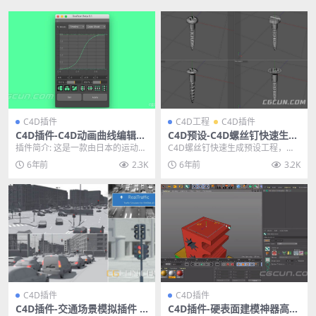
C4D插件
C4D工程
C4D插件
C4D插件-C4D动画曲线编辑辅
C4D预设-C4D螺丝钉快速生成
助插件 Cinema 4D Grafixer
预设工程免费下载
插件简介: 这是一款由日本的运动图
C4D螺丝钉快速生成预设工程，能
Beta 0.1
形设计师伊藤贤吾出品的C4D动画
简单的把螺丝钉自动生成。无论形
6年前
2.3K
6年前
3.2K
曲线编辑辅助插...
状，大小、长度都能...
C4D插件
C4D插件
C4D插件-交通场景模拟插件 R
C4D插件-硬表面建模神器高级