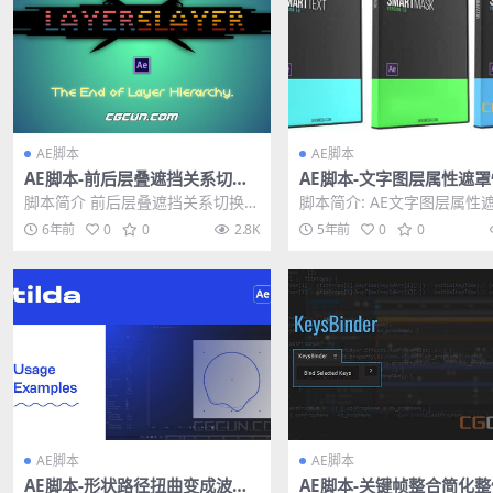
AE脚本
AE脚本
AE脚本-前后层叠遮挡关系切换
AE脚本-文字图层属性遮
脚本Aesscripts Layer Slayer
创建动画工具 Smart Text
脚本简介 前后层叠遮挡关系切换脚
脚本简介: AE文字图层属性
art Animator/Smart M
本Aesscripts Layer Slayer...
速创建动画工具 Smart Text
6年前
0
0
2.8K
5年前
0
0
r...
AE脚本
AE脚本
AE脚本-形状路径扭曲变成波浪
AE脚本-关键帧整合简化