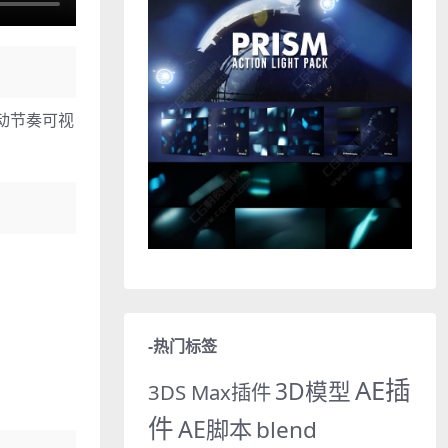
律动节奏可视
-热门标签
AE插
3D模型
3DS Max插件
件
AE脚本
blend