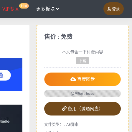
Hot
VIP专区
更多板块
登录
售价 : 免费
本文包含一下付费内容
下载
百度网盘
密码 : hosc
备用（诚通网盘）
文件类型： :
AE脚本