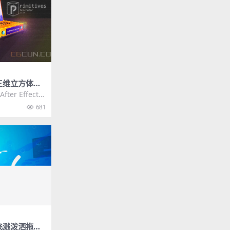
三维立方体圆
rimitives
er Effects
只需单击...
681
飞溅泼洒拖尾