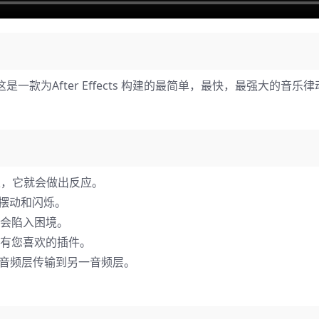
，这是一款为After Effects 构建的最简单，最快，最强大的音乐
表，它就会做出反应。
摆动和闪烁。
不会陷入困境。
应所有您喜欢的插件。
个音频层传输到另一音频层。