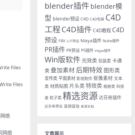
blender插件
blender模
C4D
型
blender预设
C4D
C4D包装
工程
C4D插件
C4D
C4D教程
预设
Maya插件
FBX
Nuke插件
LUT预设
PR插件
PR预设
PS插件
Vegas插件
Win版软件
光效类
卡通
包装类
e Files
后期特效
叠加素材
图形类
类
抠像素材
宣传类
平面素材
文本
影视制作
te Files
特效类
片头类
材质贴图
类
相册类
科技
精选资源
达芬奇插件
类
粒子类
音频音效
达芬奇预设
高清实拍
访问网络
访问网络
文章展示