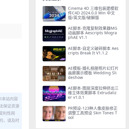
Cinema 4D 三维包装建模软
件C4D 2024.0.0 Win 中文
版/英文版/破解版
AE脚本-克隆复制效果器MG
动画脚本 Aescripts Mogra
phAE V1.1
AE脚本-自定义破碎脚本 Aes
cripts Break It V1.1.2
AE模板-婚礼相册照片幻灯片
画廊展示模板 Wedding Sli
deshow
AE脚本-图层深度拉伸挤出三
维立体效果脚本 Extrudaliz
er v1.0.1
布本站内容
法保证资源
PR预设-123种人像皮肤修正
调整工具预设 Skin Tones T
营利性网
ool
的，请及时