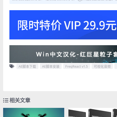
AE脚本下载
AE脚本安装
FreqReact v1.5
可视化音频
相关文章