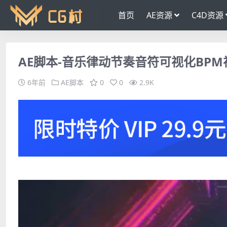
首页
AE资源
C4D资源
AE脚本-音乐律动节奏音符可视化BPM视觉效果
6年前
AE脚本
0
0
2.9K