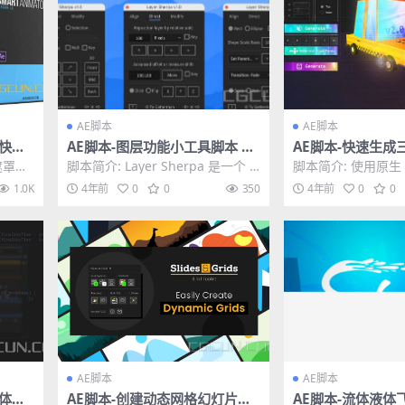
AE脚本
AE脚本
罩快速
AE脚本-图层功能小工具脚本 Ae
AE脚本-快速生成
/Sm
scripts Layer Sherpa V1.0
柱矩形图层工具 3D P
遮罩快
脚本简介: Layer Sherpa 是一个 A
脚本简介: 使用原生 Aft
ask
Generator V2.0
/Sma
fter Effects 脚本，...
图层生成 3D 对象。
1.0K
4年前
0
0
350
4年前
0
0
AE脚本
AE脚本
整体控
AE脚本-创建动态网格幻灯片视
AE脚本-流体液体