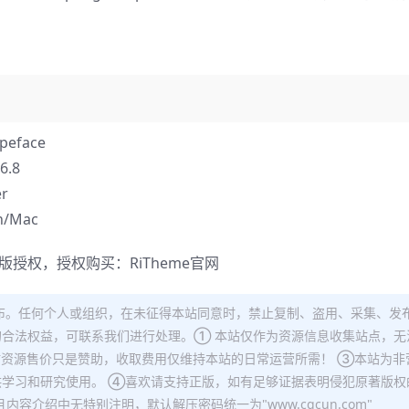
peface
6.8
r
/Mac
正版授权，授权购买：
RiTheme官网
布。任何个人或组织，在未征得本站同意时，禁止复制、盗用、采集、发
合法权益，可联系我们进行处理。① 本站仅作为资源信息收集站点，无
站资源售价只是赞助，收取费用仅维持本站的日常运营所需！ ③本站为非
学习和研究使用。 ④喜欢请支持正版，如有足够证据表明侵犯原著版权
容介绍中无特别注明，默认解压密码统一为"www.cgcun.com"