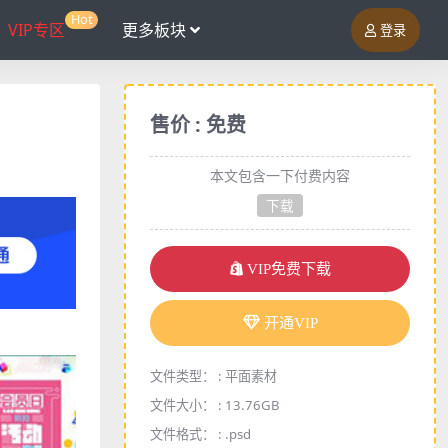
Hot
VIP专区
更多板块
登录
售价 : 免费
本文包含一下付费内容
下载
VIP免费下载
开通VIP
文件类型： :
平面素材
文件大小： :
13.76GB
文件格式： :
.psd