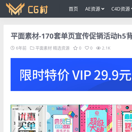
首页
AE资源
C4D资源
平面素材-170套单页宣传促销活动h5
6年前
平面素材
精选资源
0
0
2.1K