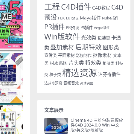
工程
C4D插件
C4D
C4D教程
预设
Maya插件
FBX
Nuke插件
LUT预设
PR插件
PR预设
PS插件
Vegas插件
Win版软件
光效类
卡通
包装类
后期特效
叠加素材
图形类
类
抠像素材
宣传类
平面素材
文本
影视制作
特效类
片头类
材质贴图
类
相册类
科技
精选资源
达芬奇插件
类
粒子类
音频音效
达芬奇预设
高清实拍
文章展示
Cinema 4D 三维包装建模软
件C4D 2024.0.0 Win 中文
版/英文版/破解版