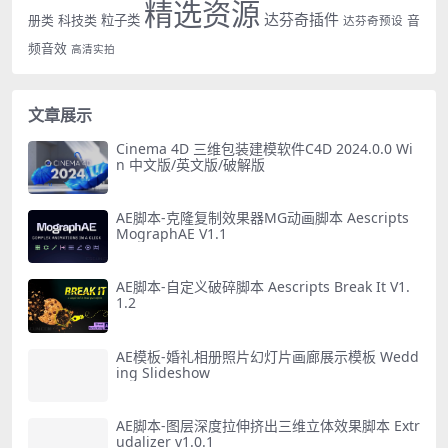
精选资源
达芬奇插件
册类
科技类
粒子类
音
达芬奇预设
频音效
高清实拍
文章展示
Cinema 4D 三维包装建模软件C4D 2024.0.0 Wi
n 中文版/英文版/破解版
AE脚本-克隆复制效果器MG动画脚本 Aescripts
MographAE V1.1
AE脚本-自定义破碎脚本 Aescripts Break It V1.
1.2
AE模板-婚礼相册照片幻灯片画廊展示模板 Wedd
ing Slideshow
AE脚本-图层深度拉伸挤出三维立体效果脚本 Extr
udalizer v1.0.1