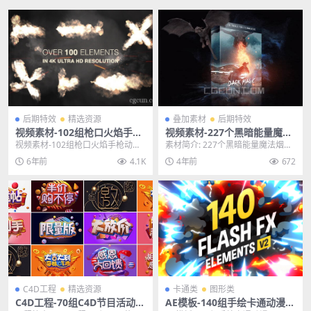
后期特效
精选资源
叠加素材
后期特效
视频素材-102组枪口火焰手枪
视频素材-227个黑暗能量魔法
动作战争电影4K合成特效素材
烟雾冲击怪兽法术打斗传送门
视频素材-102组枪口火焰手枪动作
素材简介: 227个黑暗能量魔法烟雾
4K特效素材
战争电影4K合成特效素材 Final Cut
冲击怪兽法术打斗传送门4K特效素
6年前
4.1K
4年前
672
...
材，使用和组...
C4D工程
精选资源
卡通类
图形类
C4D工程-70组C4D节目活动电
AE模板-140组手绘卡通动漫M