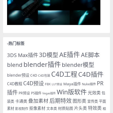
-热门标签
AE插件
AE脚本
3D模型
3DS Max插件
blender插件
blend
blender模型
C4D工程
C4D插件
blender预设
C4D
C4D包装
PR
C4D预设
C4D教程
Maya插件
FBX
Nuke插件
LUT预设
Win版软件
插件
光效类
PR预设
包
PS插件
Vegas插件
后期特效
叠加素材
图形类
卡通类
装类
宣传类
平面
特效类
片头类
抠像素材
材质贴图
素材
文本类
影视制作
相