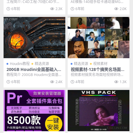
商主视觉主题文字三维标题工
G动画闪光FX特效元素模板
工程简介: C4D工程-70组C4D节目
AE模板-140组手绘卡通动漫MG动
程
活动电商主视觉主题文字三维标题
画闪光FX特效元素模板 主题授权提
6年前
2.3K
6年前
2.0K
工程 70...
示：请在后...
Houdini教程
精选资源
精选资源
视频素材
200GB Houdini全面基础入门
视频素材-128个搞笑名场面沙
到高级视频中英文教程大合集
雕短视频转场表情包素材包
教程简介 200GB Houdimi全面基础
视频素材搞笑名场面短视频转场表
入门到高级视频中英文教程大合集
情包素材包,可以用于抖音、快手、
6年前
2.4K
4年前
1.3K
这次...
微视、bilibi...