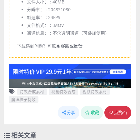
文件大小： :
40MB
分辨率： :
2048*1080
帧速率： :
24FPS
文件格式： :
.MOV
通道信息： :
不含透明通道（可叠加使用）
下载遇到问题？可
联系客服或反馈
特效合成素材
视觉特效合成
视频特效素材
魔法粒子特效
分享
收藏
点赞(
0
)
相关文章