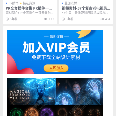
PR插件
精选资源
叠加素材
PR全套插件合集 PR插件一键
视频素材-57个复古老电视录
安装包 WIN中文汉化免费安装
像带划痕噪点故障视频叠加素
素材简介: Pr全套插件一键安装包pr
57个复古录像带划痕噪点故障视频
版
材
o是一款整理了所有PR插件工具的P
叠加合成素材 其他推荐: 视频素材-1
6年前
7.1K
3年前
464
r全套插...
23组科幻...