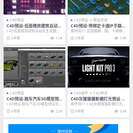
C4D预设
C4D预设
精选资源
C4D预设-低面楼房建筑自动化
C4D预设-带绑定卡通IP手胳膊
生成器预设
腿躯干模型预设包
C4D低面楼房建筑自动化生成器预
素材简介: 这是胳膊，腿，卡通模型
设 其他推荐: C4D预设-20款外星科
包，人类风格化手臂模型预设包。
6年前
1.5K
5年前
1.9K
幻未来城...
可以直接附加到您...
C4D预设
C4D插件
C4D预设
C4D预设-跑车汽车3D模型预
C4D灰猩猩摄影棚灯光预设 Gr
设合集 Car 3D Models Colle
eyScaleGorilla–Light Kit Pr
C4D预设-跑车汽车3D模型预设合集
插件简介: C4D灰猩猩摄影棚灯光预
ction
o 3.0 Win
Car 3D Models Collect...
设 Light Kit Pro 3 是一款由...
6年前
2.2K
6年前
3.4K