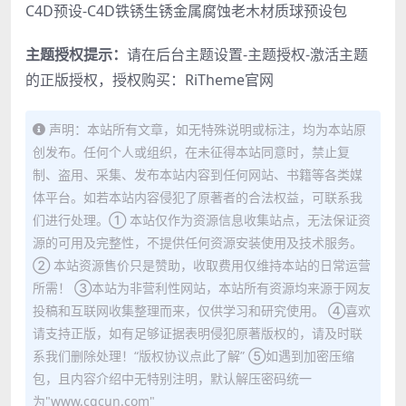
C4D预设-C4D铁锈生锈金属腐蚀老木材质球预设包
主题授权提示：
请在后台主题设置-主题授权-激活主题
的正版授权，授权购买：
RiTheme官网
声明：本站所有文章，如无特殊说明或标注，均为本站原
创发布。任何个人或组织，在未征得本站同意时，禁止复
制、盗用、采集、发布本站内容到任何网站、书籍等各类媒
体平台。如若本站内容侵犯了原著者的合法权益，可联系我
们进行处理。① 本站仅作为资源信息收集站点，无法保证资
源的可用及完整性，不提供任何资源安装使用及技术服务。
② 本站资源售价只是赞助，收取费用仅维持本站的日常运营
所需！ ③本站为非营利性网站，本站所有资源均来源于网友
投稿和互联网收集整理而来，仅供学习和研究使用。 ④喜欢
请支持正版，如有足够证据表明侵犯原著版权的，请及时联
系我们删除处理！“版权协议点此了解” ⑤如遇到加密压缩
包，且内容介绍中无特别注明，默认解压密码统一
为"www.cgcun.com"