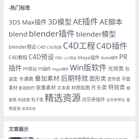
-热门标签
AE插件
AE脚本
3D模型
3DS Max插件
blender插件
blend
blender模型
C4D工程
C4D插件
blender预设
C4D
C4D包装
PR
C4D预设
C4D教程
Maya插件
FBX
Nuke插件
LUT预设
Win版软件
插件
光效类
PR预设
包
PS插件
Vegas插件
后期特效
叠加素材
图形类
卡通类
装类
宣传类
平面
特效类
片头类
抠像素材
材质贴图
素材
文本类
影视制作
相
精选资源
达芬奇插件
册类
科技类
粒子类
音
达芬奇预设
频音效
高清实拍
文章展示