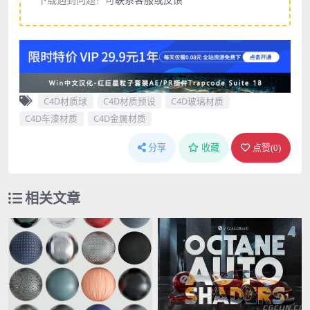
C4D材质球
C4D材质预设
C4D玻璃材质
C4D车漆材质
C4D金属材质
分享
收藏
点赞(
0
)
相关文章