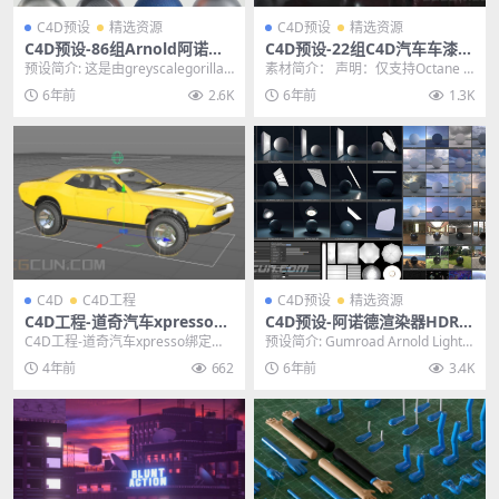
C4D预设
精选资源
C4D预设
精选资源
C4D预设-86组Arnold阿诺德
C4D预设-22组C4D汽车车漆材
现代科技数码产品材质纹理预
质预设OCtane 4.0高品质材质
预设简介: 这是由greyscalegorilla
素材简介： 声明：仅支持Octane 4.
设
预设
灰猩猩最近出品的一套高质量产
02.1+版本及更高版本的localD...
6年前
2.6K
6年前
1.3K
品...
C4D
C4D工程
C4D预设
精选资源
C4D工程-道奇汽车xpresso绑
C4D预设-阿诺德渲染器HDR环
定模型工程预设 Xpresso car
境材质灯光摄影棚舞台场景预
C4D工程-道奇汽车xpresso绑定模
预设简介: Gumroad Arnold Light S
rig
设
型工程预设 Xpresso car ri...
uite C4D是一款专...
4年前
662
6年前
3.4K