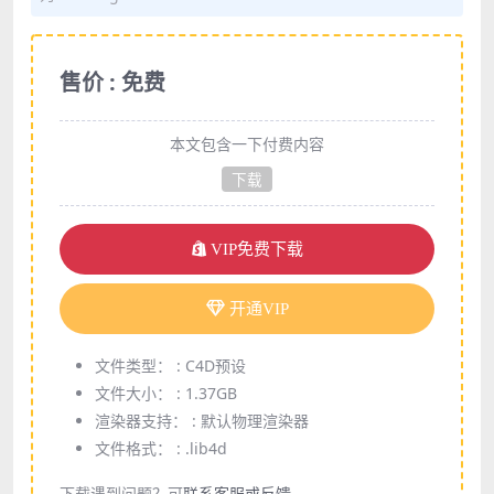
售价 : 免费
本文包含一下付费内容
下载
VIP免费下载
开通VIP
文件类型： :
C4D预设
文件大小： :
1.37GB
渲染器支持： :
默认物理渲染器
文件格式： :
.lib4d
下载遇到问题？可
联系客服或反馈