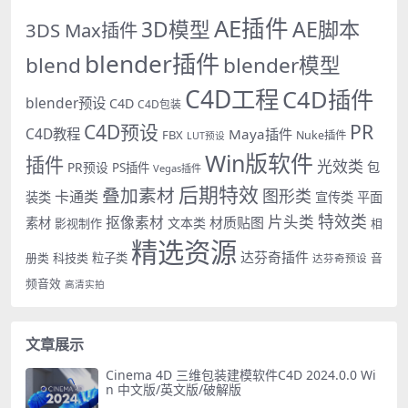
AE插件
AE脚本
3D模型
3DS Max插件
blender插件
blend
blender模型
C4D工程
C4D插件
blender预设
C4D
C4D包装
PR
C4D预设
C4D教程
Maya插件
FBX
Nuke插件
LUT预设
Win版软件
插件
光效类
PR预设
包
PS插件
Vegas插件
后期特效
叠加素材
图形类
卡通类
装类
宣传类
平面
特效类
片头类
抠像素材
材质贴图
素材
文本类
影视制作
相
精选资源
达芬奇插件
册类
科技类
粒子类
音
达芬奇预设
频音效
高清实拍
文章展示
Cinema 4D 三维包装建模软件C4D 2024.0.0 Wi
n 中文版/英文版/破解版