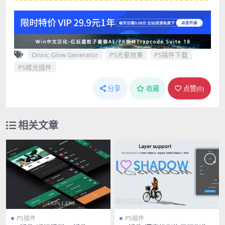
Oniric Glow Generator
PS光晕效果
PS插件下载
PS辉光插件
分享
收藏
点赞(
0
)
相关文章
PS插件
PS插件