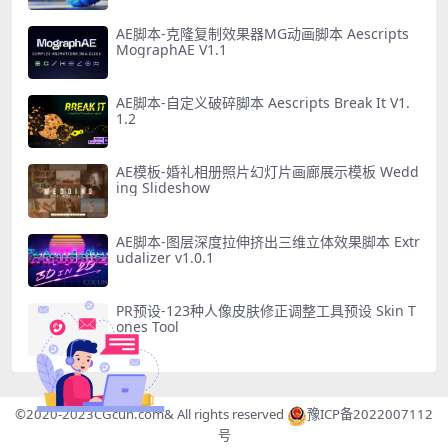
AE脚本-克隆复制效果器MG动画脚本 Aescripts
MographAE V1.1
AE脚本-自定义破碎脚本 Aescripts Break It V1.
1.2
AE模板-婚礼相册照片幻灯片画廊展示模板 Wedd
ing Slideshow
AE脚本-图层深度拉伸挤出三维立体效果脚本 Extr
udalizer v1.0.1
PR预设-123种人像皮肤修正调整工具预设 Skin T
ones Tool
©2020-2023
CGcun.com
& All rights reserved
豫ICP备2022007112
号