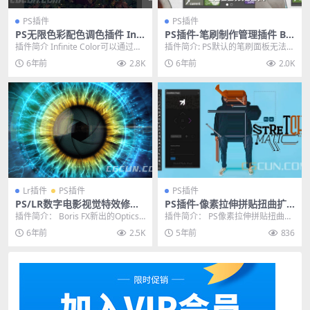
PS插件
PS插件
PS无限色彩配色调色插件 Infi
PS插件-笔刷制作管理插件 Br
nite Color Panel For Photo
usherator 1.7.2 for Photos
插件简介 Infinite Color可以通过曲
插件简介: PS默认的笔刷面板无法直
shop 2020 Win
hop CC–2020 Win/Mac
线、色彩平衡、色彩选取、渐变贴
接预览笔刷，笔刷很多的时候无法
6年前
2.8K
6年前
2.0K
图...
快速找到合适的...
Lr插件
PS插件
PS插件
PS/LR数字电影视觉特效修图
PS插件-像素拉伸拼贴扭曲扩
插件 Boris FX Optics 2021.2
展插件 StretchMatic Win/M
插件简介： Boris FX新出的Optics
插件简介： PS像素拉伸拼贴扭曲扩
WIN破解版
ac
是一款专注于修图的插件，支持Ph
展插件 StretchMatic Win/Ma...
6年前
2.5K
5年前
836
o...