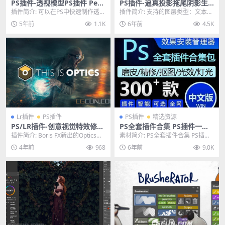
PS插件-透视模型PS插件 Pers
PS插件-逼真投影拖尾阴影生
pective Mockups V5.1 Win/
成插件 Shadow Photoshop
插件简介: 可以在PS中快速制作透视
插件简介: 支持的图层类型：文本，
Mac
Extension v1.0.3
模板效果 软件支持： Photosshop
智能对象或常规图层 选择角度（手
5年前
1.1K
6年前
4.5K
...
动设置或使用“...
Lr插件
PS插件
PS插件
精选资源
PS/LR插件-创意视觉特效修图
PS全套插件合集 PS插件一键
插件 Boris FX Optics 2022
安装包 WIN去限制中文汉化完
插件简介: Boris FX新出的Optics是
素材简介: PS全套插件合集 PS插件
Win破解版
整版
一款专注于修图的插件,用于图像
一键安装包 WIN中文汉化版去限制
4年前
968
6年前
9.0K
编...
完整版，...