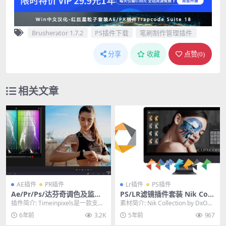
Brusherator 1.7.2
PS插件下载
笔刷制作管理插件
分享
收藏
点赞(
0
)
相关文章
AE插件
PR插件
Lr插件
PS插件
Ae/Pr/Ps/达芬奇调色及监视
PS/LR滤镜插件套装 Nik Coll
预览插件套件 Timeinpixels v
ection v4.1.1.0 Win破解版
插件简介: Timeinpixels是一款支持
素材简介: Nik Collection by DxO是
2020.2 WIN破解版
Ae/Pr/达芬奇/Ps等软件的调...
一款功能十分强大的照片编...
6年前
3.2K
5年前
967