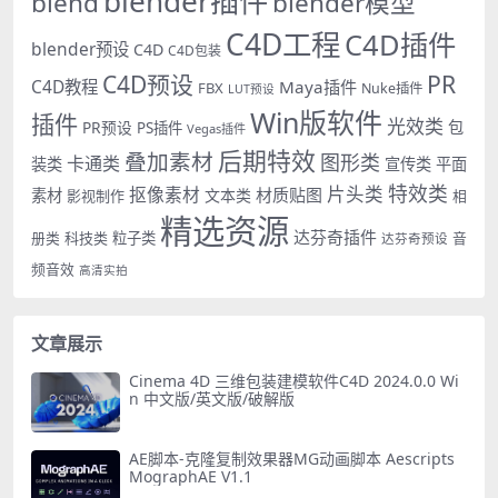
blender插件
blend
blender模型
C4D工程
C4D插件
blender预设
C4D
C4D包装
PR
C4D预设
C4D教程
Maya插件
FBX
Nuke插件
LUT预设
Win版软件
插件
光效类
PR预设
包
PS插件
Vegas插件
后期特效
叠加素材
图形类
卡通类
装类
宣传类
平面
特效类
片头类
抠像素材
材质贴图
素材
文本类
影视制作
相
精选资源
达芬奇插件
册类
科技类
粒子类
音
达芬奇预设
频音效
高清实拍
文章展示
Cinema 4D 三维包装建模软件C4D 2024.0.0 Wi
n 中文版/英文版/破解版
AE脚本-克隆复制效果器MG动画脚本 Aescripts
MographAE V1.1