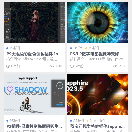
PS插件
Lr插件
PS插件
PS无限色彩配色调色插件 Infi
PS/LR数字电影视觉特效修图
nite Color Panel For Photo
插件 Boris FX Optics 2021.2
插件简介 Infinite Color可以通过曲
插件简介： Boris FX新出的Optics
shop 2020 Win
WIN破解版
线、色彩平衡、色彩选取、渐变贴
是一款专注于修图的插件，支持Ph
6年前
2.8K
6年前
2.5K
图...
o...
PS插件
AE插件
Nuke插件
PS插件-逼真投影拖尾阴影生
蓝宝石视觉特效插件Sapphire
成插件 Shadow Photoshop
2023.5 CE Ae/Pr/Ps/OFX/Ve
插件简介: 支持的图层类型：文本，
插件简介: 使用Sapphire插件，您可