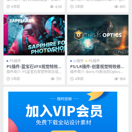
Extension v1.0.3
gas/Nuke/达芬奇Win一键安
智能对象或常规图层 选择角度（手
以创造出任何主机原生效果工具所
6年前
4.5K
3年前
695
装版
动设置或使用“...
无法比拟...
PS插件
Lr插件
PS插件
PS插件-蓝宝石VFX视觉特效合
PS/LR插件-创意视觉特效修图
成插件 Sapphire 2022 Win
插件 Boris FX Optics 2022
插件简介: PS蓝宝石视觉特效合成P
插件简介: Boris FX新出的Optics是
Win破解版
S插件 Sapphire 2022 Win，...
一款专注于修图的插件,用于图像
5年前
731
4年前
968
编...