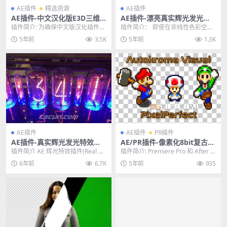
AE插件
精选资源
AE插件
AE插件-中文汉化版E3D三维
AE插件-漂亮真实辉光发光插
模型插件 Element 3D v2.2.3
件 Aescripts Deep Glow V1.
插件简介: 为确保中文版汉化插件能
插件简介： 即使在非线性色彩空间
(2184) Win支持2022多帧渲
4.4 Win/Mac破解版
够在您电脑正常使用，购买前请确
中工作，深辉光也能为您提供开箱
5年前
3.5K
5年前
1.3K
染
保你的硬件配置能...
即用的最佳辉光效果...
AE插件
AE插件
PR插件
AE插件-真实辉光发光特效模
AE/PR插件-像素化8bit复古视
拟插件 Aescripts Real Glow
觉特效插件 Vizual PixelPerfe
插件简介 AE 辉光特效插件(Real Gl
插件简介: Premiere Pro 和 After E
1.0.0 含使用方法
ct v1.0.0 Win/Mac
ow)是一款可以让 ae 用户添加模...
ffects 的视觉效果...
6年前
6.7K
5年前
935