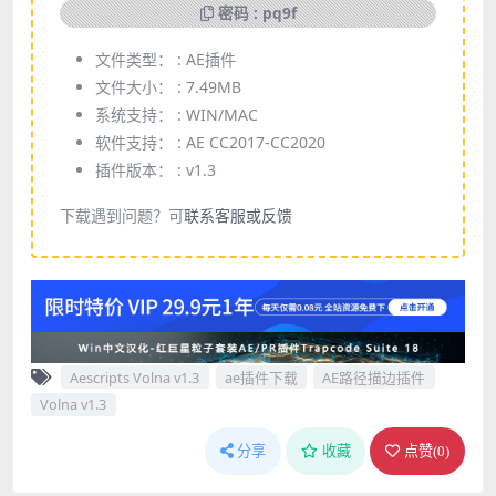
密码 : pq9f
文件类型： :
AE插件
文件大小： :
7.49MB
系统支持： :
WIN/MAC
软件支持： :
AE CC2017-CC2020
插件版本： :
v1.3
下载遇到问题？可
联系客服或反馈
Aescripts Volna v1.3
ae插件下载
AE路径描边插件
Volna v1.3
分享
收藏
点赞(
0
)