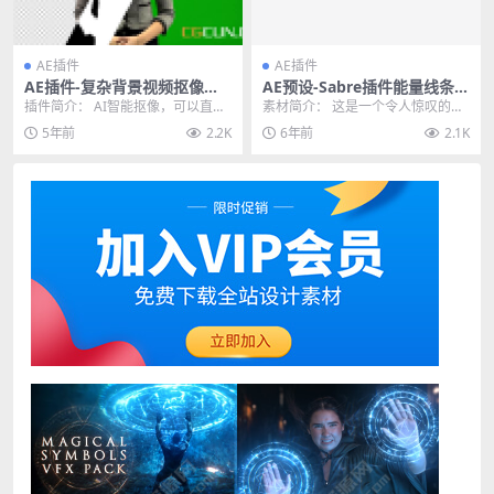
AE插件
AE插件
AE插件-复杂背景视频抠像插
AE预设-Sabre插件能量线条光
件 Goodbye Greenscreen v
效激光电流特效动画预设 Pat
插件简介： AI智能抠像，可以直接
素材简介： 这是一个令人惊叹的预
1.2.0 CPU+GPU Win破解版
h Energizer
从绿幕或者复杂的背景中抠出需要
设包，可创建充满活力的视觉效
5年前
2.2K
6年前
2.1K
的元素，十分简单...
果。创建明亮的动画笔...