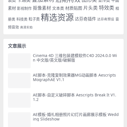
装类
宣传类
平面
特效类
片头类
抠像素材
材质贴图
素材
文本类
影视制作
相
精选资源
达芬奇插件
册类
科技类
粒子类
音
达芬奇预设
频音效
高清实拍
文章展示
Cinema 4D 三维包装建模软件C4D 2024.0.0 Wi
n 中文版/英文版/破解版
AE脚本-克隆复制效果器MG动画脚本 Aescripts
MographAE V1.1
AE脚本-自定义破碎脚本 Aescripts Break It V1.
1.2
AE模板-婚礼相册照片幻灯片画廊展示模板 Wedd
ing Slideshow