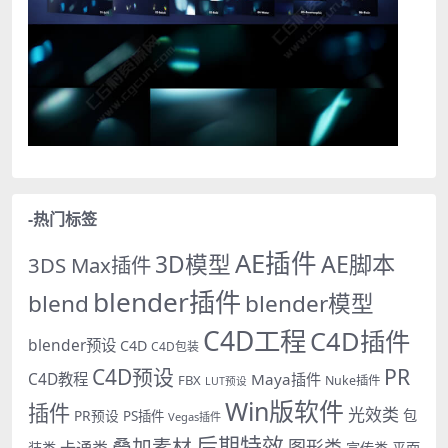
-热门标签
AE插件
AE脚本
3D模型
3DS Max插件
blender插件
blend
blender模型
C4D工程
C4D插件
blender预设
C4D
C4D包装
PR
C4D预设
C4D教程
Maya插件
FBX
Nuke插件
LUT预设
Win版软件
插件
光效类
PR预设
包
PS插件
Vegas插件
后期特效
叠加素材
图形类
卡通类