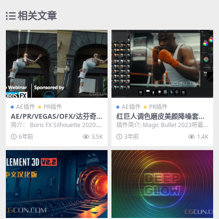
相关文章
AE插件
PR插件
AE插件
PR插件
AE/PR/VEGAS/OFX/达芬奇
红巨人调色磨皮美颜降噪套装
动态遮罩跟踪抠像合成软件插
AE/PR/达芬奇/VEGAS插件v2
简介： Boris FX Silhouette 2020.5.
插件简介: Magic Bullet 2023将最
件 Silhouette Paint 2020.5.
023.1.0 Win Looks/Colorist
4是一款获得奥斯卡...
近发布的光晕和扩散工具添加到C...
6年前
3.5K
3年前
1.4K
4
a/Mojo