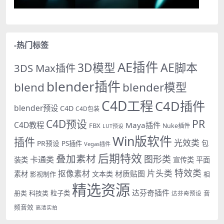
-热门标签
AE插件
AE脚本
3D模型
3DS Max插件
blender插件
blend
blender模型
C4D工程
C4D插件
blender预设
C4D
C4D包装
PR
C4D预设
C4D教程
Maya插件
FBX
Nuke插件
LUT预设
Win版软件
插件
光效类
PR预设
包
PS插件
Vegas插件
后期特效
叠加素材
图形类
卡通类
装类
宣传类
平面
特效类
片头类
抠像素材
材质贴图
素材
文本类
影视制作
相
精选资源
达芬奇插件
册类
科技类
粒子类
音
达芬奇预设
频音效
高清实拍