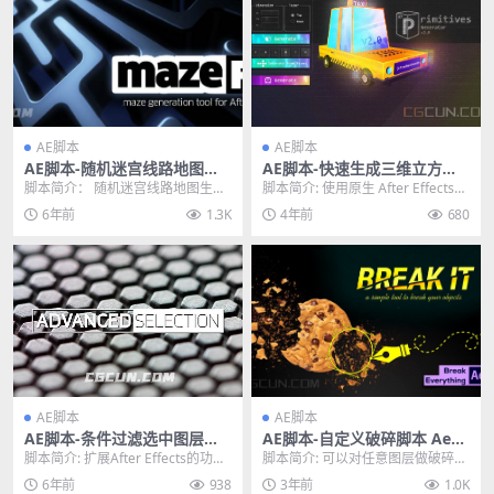
AE脚本
AE脚本
AE脚本-随机迷宫线路地图生
AE脚本-快速生成三维立方体
成通关路径动画脚本 mazeFX
圆柱矩形图层工具 3D Primiti
脚本简介： 随机迷宫线路地图生成
脚本简介: 使用原生 After Effects
v1.2 WIN/MAC
ves Generator V2.0
通关路径动画AE脚本 mazeFX v1.2
图层生成 3D 对象。只需单击...
6年前
1.3K
4年前
680
是A...
AE脚本
AE脚本
AE脚本-条件过滤选中图层脚
AE脚本-自定义破碎脚本 Aesc
本 Advanced Selection v1.0
ripts Break It V1.1.2
脚本简介: 扩展After Effects的功能
脚本简介: 可以对任意图层做破碎动
以选择图层。它提供了大量过滤器
画效果，自定义控制需要破碎的位
6年前
938
3年前
1.0K
供...
置、破碎的程度等...