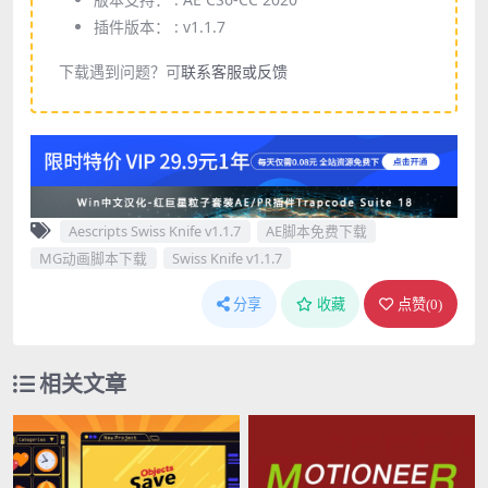
插件版本： :
v1.1.7
下载遇到问题？可
联系客服或反馈
Aescripts Swiss Knife v1.1.7
AE脚本免费下载
MG动画脚本下载
Swiss Knife v1.1.7
分享
收藏
点赞(
0
)
相关文章