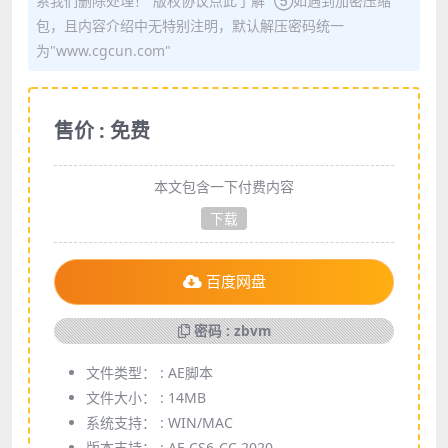
系我们删除处理！“版权协议点此了解” ⑤如遇到加密压缩
包，且内容介绍中无特别注明，默认解压密码统一
为"www.cgcun.com"
售价 : 免费
本文包含一下付费内容
下载
百度网盘
密码 : zbvm
文件类型： :
AE脚本
文件大小： :
14MB
系统支持： :
WIN/MAC
版本支持： :
AE CS6-CC 2020