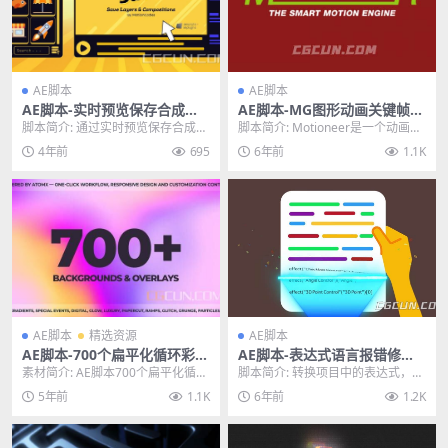
AE脚本
AE脚本
AE脚本-实时预览保存合成图
AE脚本-MG图形动画关键帧复
层和属性脚本 Save Objects
制粘贴控制脚本 Motioneer V
脚本简介: 通过实时预览保存合成、
脚本简介: Motioneer是一个动画库
1.1.2 含使用教程
1.1.2 WIN/MAC
图层和属性。预设、字体、蒙版、
引擎。 能够对图层上的关键帧批量
4年前
695
6年前
1.1K
标记、关键帧插值...
复制，...
AE脚本
精选资源
AE脚本
AE脚本-700个扁平化循环彩色
AE脚本-表达式语言报错修复
渐变背景动画预设包
工具脚本 ExpressionUnivers
素材简介: AE脚本700个扁平化循环
脚本简介: 转换项目中的表达式，使
alizer v3.2.0
彩色渐变背景动画预设包，包含70
其与以任何语言运行的After Effect
5年前
1.1K
6年前
1.2K
0组扁平化...
s...