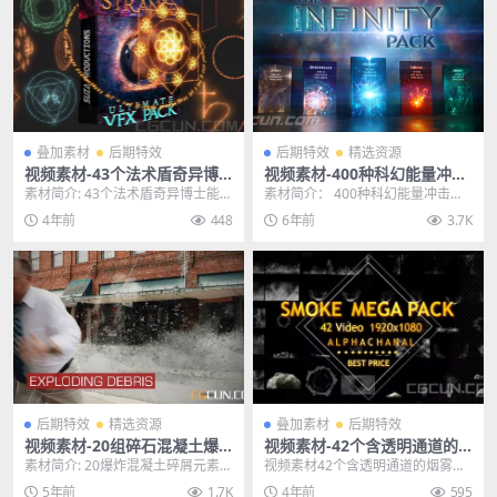
叠加素材
后期特效
后期特效
精选资源
视频素材-43个法术盾奇异博
视频素材-400种科幻能量冲击
士能量粒子VFX特效视频合成
波灰尘烟雾高级视觉特效合成
素材简介: 43个法术盾奇异博士能量
素材简介： 400种科幻能量冲击波
素材
4K高清视频素材
粒子VFX特效视频合成素材，包含比
灰尘烟雾高级视觉特效合成4K高清
4年前
448
6年前
3.7K
如能量护盾...
视频素材，包含...
后期特效
精选资源
叠加素材
后期特效
视频素材-20组碎石混凝土爆
视频素材-42个含透明通道的
炸飞溅特效2K动画素材
烟雾动画视频特效合成素材
素材简介: 20爆炸混凝土碎屑元素。
视频素材42个含透明通道的烟雾动
包括正视图和侧视图。 以2K和4.5K
画视频特效合成素材 其他推荐: 视
5年前
1.7K
4年前
595