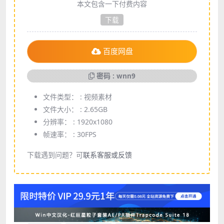
本文包含一下付费内容
下载
百度网盘
密码 : wnn9
文件类型： :
视频素材
文件大小： :
2.65GB
分辨率： :
1920x1080
帧速率： :
30FPS
下载遇到问题？可
联系客服或反馈