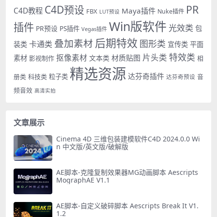
PR
C4D预设
C4D教程
Maya插件
FBX
Nuke插件
LUT预设
Win版软件
插件
光效类
PR预设
包
PS插件
Vegas插件
后期特效
叠加素材
图形类
卡通类
装类
宣传类
平面
特效类
片头类
抠像素材
材质贴图
素材
文本类
影视制作
相
精选资源
达芬奇插件
册类
科技类
粒子类
音
达芬奇预设
频音效
高清实拍
文章展示
Cinema 4D 三维包装建模软件C4D 2024.0.0 Wi
n 中文版/英文版/破解版
AE脚本-克隆复制效果器MG动画脚本 Aescripts
MographAE V1.1
AE脚本-自定义破碎脚本 Aescripts Break It V1.
1.2