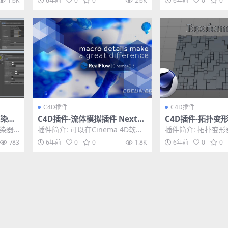
1.6K
6年前
0
0
2.6K
6年前
0
0
种Shader材质...
C4D插件
C4D插件
渲染器
C4D插件-流体模拟插件 NextLi
C4D插件-拓扑变形
4 Win
mit RealFlow C4D 3.2.1.0052
ormer 1.1 for C
渲染器
插件简介: 可以在Cinema 4D软件
插件简介: 拓扑变形器
Win破解版
文汉化版
里使用RealFlow插件制作模拟流体
mer 1.1 for C4D R1
783
6年前
0
0
1.8K
6年前
0
0
水...