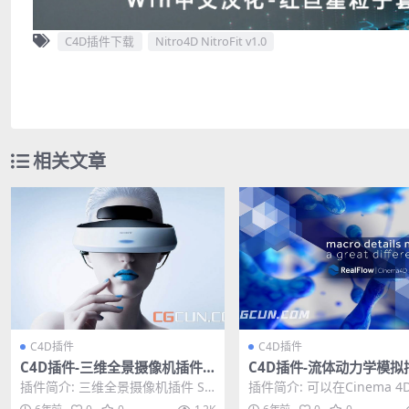
C4D插件下载
Nitro4D NitroFit v1.0
相关文章
C4D插件
C4D插件
C4D插件-三维全景摄像机插件 S
C4D插件-流体动力学模拟
tudioAvante Blendy360Cam
extLimit RealFlow 3.2.
插件简介: 三维全景摄像机插件 St
插件简介: 可以在Cinema 4
v2.2.1 Win破解版
4 Win破解版
udioAvante Blendy360Ca...
里使用RealFlow插件制作