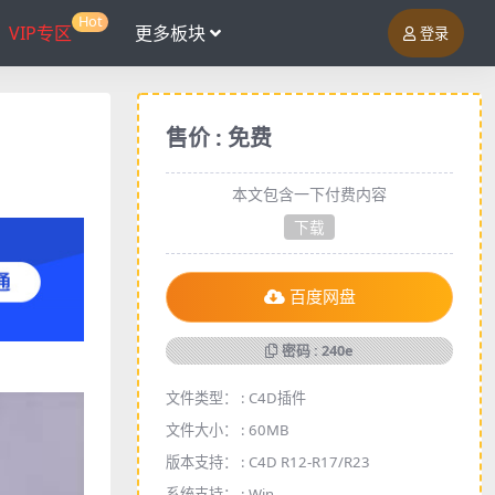
Hot
VIP专区
更多板块
登录
售价 : 免费
本文包含一下付费内容
下载
百度网盘
密码 : 240e
文件类型： :
C4D插件
文件大小： :
60MB
版本支持： :
C4D R12-R17/R23
系统支持： :
Win