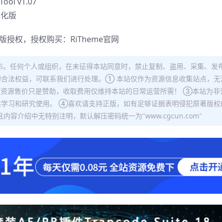
ol v1.07
汉化版
正版授权，授权购买：
RiTheme官网
布。任何个人或组织，在未征得本站同意时，禁止复制、盗用、采集、发
合法权益，可联系我们进行处理。① 本站仅作为资源信息收集站点，无
站资源售价只是赞助，收取费用仅维持本站的日常运营所需！ ③本站为非
学习和研究使用。 ④喜欢请支持正版，如有足够证据表明侵犯原著版权
容介绍中无特别注明，默认解压密码统一为"www.cgcun.com"