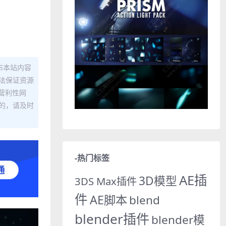
布本站内容
法保证资源
营利性网
的，请及时
-热门标签
AE插
3D模型
3DS Max插件
件
AE脚本
blend
blender插件
blender模