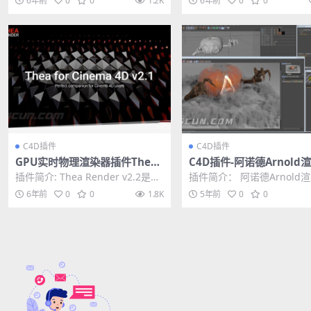
6年前
0
0
1.2K
6年前
0
0
效...
C4D插件
C4D插件
GPU实时物理渲染器插件Thea
C4D插件-阿诺德Arnold
Render v2.1 for Cinema 4D/
SolidAngle C4DtoA 3.3.
插件简介: Thea Render v2.2是一
插件简介： 阿诺德Arnold
SketchUp/Rhino
款高质量的基于物理的全局照明渲
SolidAngle C4DtoA 3.3...
6年前
0
0
1.8K
5年前
0
0
染...