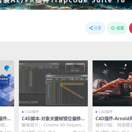
分享
收藏
C4D插件
C4D插件
插件N
C4D脚本-对象关键帧错位偏移
C4D插件-Arno
2.005
序列脚本Cinema 4D Sequenc
插件 SolidAngle C
D软件
脚本简介： Cinema 4D Sequenc
插件介绍： 阿诺德
e tracks
Win替换破解版
模拟流体
e tracks脚本的工作方式类似...
影工业中最流行的