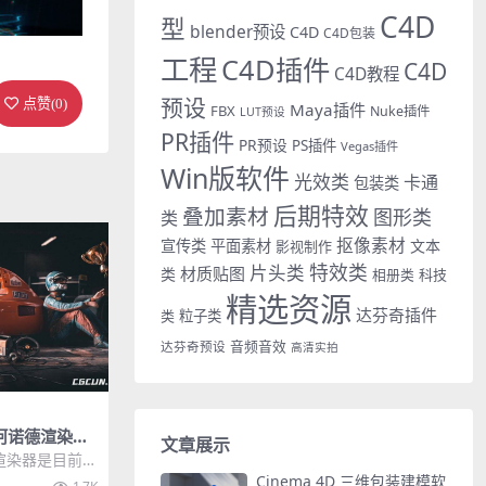
C4D
型
blender预设
C4D
C4D包装
工程
C4D插件
C4D
C4D教程
预设
点赞(
0
)
Maya插件
FBX
Nuke插件
LUT预设
PR插件
PR预设
PS插件
Vegas插件
Win版软件
光效类
卡通
包装类
后期特效
叠加素材
图形类
类
抠像素材
宣传类
平面素材
文本
影视制作
特效类
片头类
材质贴图
类
相册类
科技
精选资源
达芬奇插件
类
粒子类
音频音效
达芬奇预设
高清实拍
ld阿诺德渲染器
文章展示
4DtoA 3.1.0
渲染器是目前电
渲染器之一，多
Cinema 4D 三维包装建模软