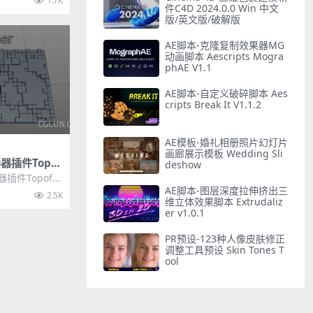
1.7K
件C4D 2024.0.0 Win 中文
版/英文版/破解版
AE脚本-克隆复制效果器MG
动画脚本 Aescripts Mogra
phAE V1.1
AE脚本-自定义破碎脚本 Aes
cripts Break It V1.1.2
AE模板-婚礼相册照片幻灯片
画廊展示模板 Wedding Sli
器插件Topof
deshow
4D R15-S22中
插件Topofor
5-...
AE脚本-图层深度拉伸挤出三
2.5K
维立体效果脚本 Extrudaliz
er v1.0.1
PR预设-123种人像皮肤修正
调整工具预设 Skin Tones T
ool