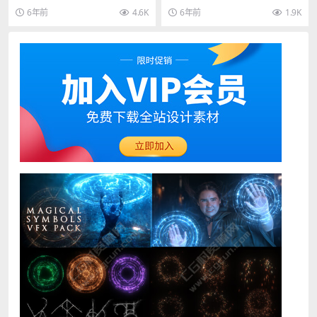
ma 4D R19-R21
用教程
可以完成模型展UV的过程，FD UVT
建制作插件 SpiderWeb V1.22 ...
6年前
4.6K
6年前
1.9K
oolki...