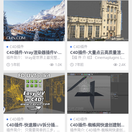
C4D插件
C4D插件
C4D插件-Vray渲染器插件V-R
C4D插件-大量点云高质量渲染
ay Advanced 5.00.45
插件Cinemaplugins LAZPoi
插件简介： Vray是世界上最完整的
【插 件 介 绍】 Cinemaplugins LA
nt 2.55 Win破解版
3D渲染工具，它可用于3ds Max中
ZPoint是一款C4D大量...
5年前
1.0K
7年前
2.4K
使用。...
C4D插件
C4D插件
C4D插件-快速展UV拆分插件
C4D插件-蜘蛛网快速创建制作
FD UVToolkit 1.0 For Cine
插件 SpiderWeb V1.22 含使
插件简介： 只需要简单的三步，就
插件简介: C4D插件-蜘蛛网快速创