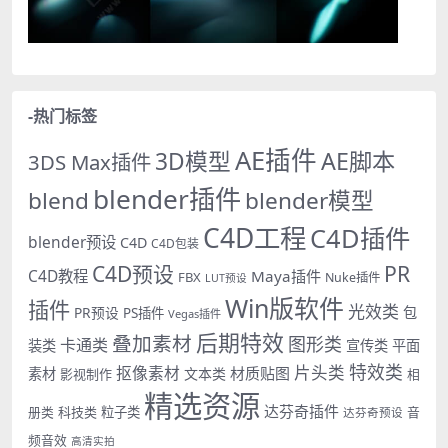
-热门标签
AE插件
AE脚本
3D模型
3DS Max插件
blender插件
blend
blender模型
C4D工程
C4D插件
blender预设
C4D
C4D包装
PR
C4D预设
C4D教程
Maya插件
FBX
Nuke插件
LUT预设
Win版软件
插件
光效类
PR预设
包
PS插件
Vegas插件
后期特效
叠加素材
图形类
卡通类
装类
宣传类
平面
特效类
片头类
抠像素材
材质贴图
素材
文本类
影视制作
相
精选资源
达芬奇插件
册类
科技类
粒子类
音
达芬奇预设
频音效
高清实拍