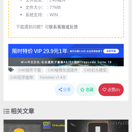
文件大小： :
77MB
系统支持： :
WIN
下载遇到问题？可
联系客服或反馈
C4D插件下载
C4D植物生成插件
C4D石头模型
C4D花草植物
Forester v1.4.9
分享
收藏
点赞(
0
)
相关文章