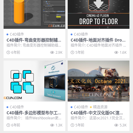
C4D插件
C4D插件
C4D插件-弯曲变形器控制辅助
C4D插件-地面对齐插件 Drop
插件 FD BendRig 1.1 中文汉
To Floor V1.2 Win/Mac
插件简介: 弯曲变形器控制辅助插件
插件简介: C4D插件地面对齐插件 D
化版
FD BendRig 1.1 中文汉化版，可...
rop To Floor V1.2 Win...
6年前
2.9K
5年前
1.6K
C4D插件
C4D插件
精选资源
C4D插件-多边形模型布尔工具
C4D插件-中文汉化版OC渲染
插件 TGS MeshBoolean v1.8
器插件octane2021.1 节点汉
插件简介： 插件Meshboolean更加
插件简介： 这是oc2021.1完全汉化
Win/Mac
化版 支持R20/R25
快捷方便的在C4D中做模型之间的
安装包，需要你去官网购买正版账
6年前
1.3K
5年前
5.3K
布尔运...
号才能激活...