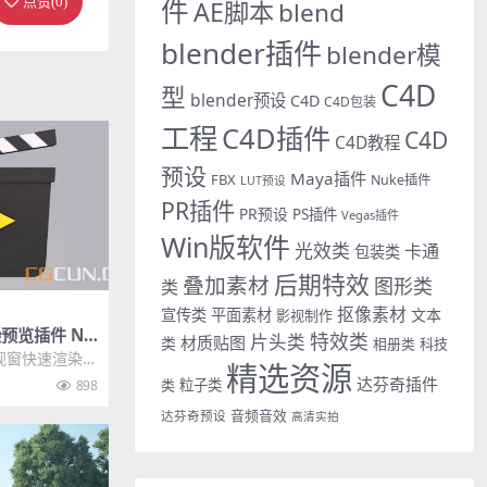
件
点赞(
0
)
AE脚本
blend
blender插件
blender模
C4D
型
blender预设
C4D
C4D包装
工程
C4D插件
C4D
C4D教程
预设
Maya插件
FBX
Nuke插件
LUT预设
PR插件
PR预设
PS插件
Vegas插件
Win版软件
光效类
卡通
包装类
后期特效
叠加素材
图形类
类
抠像素材
宣传类
平面素材
文本
影视制作
预览插件 Nit
特效类
片头类
材质贴图
类
相册类
科技
Render v1.0
视窗快速渲染做
精选资源
持任意第三方渲
达芬奇插件
类
粒子类
898
..
音频音效
达芬奇预设
高清实拍