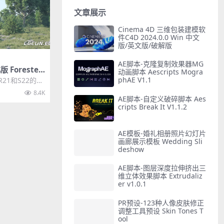
文章展示
Cinema 4D 三维包装建模软
件C4D 2024.0.0 Win 中文
版/英文版/破解版
AE脚本-克隆复制效果器MG
 Forester
动画脚本 Aescripts Mogra
植物花草森林生成
phAE V1.1
21和S22的版
R19的版本免费
8.4K
AE脚本-自定义破碎脚本 Aes
cripts Break It V1.1.2
AE模板-婚礼相册照片幻灯片
画廊展示模板 Wedding Sli
deshow
AE脚本-图层深度拉伸挤出三
维立体效果脚本 Extrudaliz
er v1.0.1
PR预设-123种人像皮肤修正
调整工具预设 Skin Tones T
ool