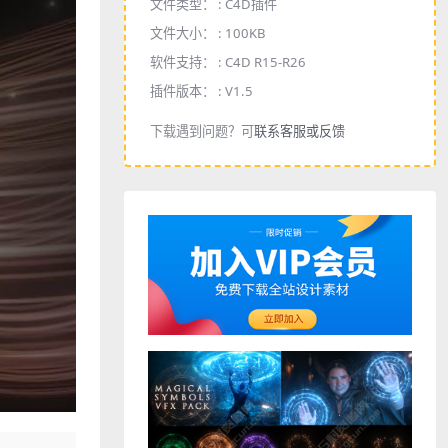
文件类型： :
C4D插件
文件大小： :
100KB
软件支持： :
C4D R15-R26
插件版本： :
V1.5
下载遇到问题？可
联系客服或反馈