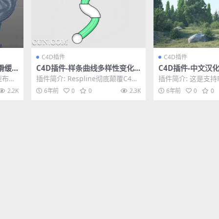
C4D插件
C4D插件
滑缓
C4D插件-样条曲线多样性变化
C4D插件-中文汉化版
ax v
动画工具 Respline 1.0 for Cin
支持R21/S22 
型布线
插件简介: Respline彻底颠覆C4D
插件简介: 这是支持R
ema 4D R15-S22
插件
e...
本身样条线动画的可能性，比如可
本，如需支持R16-
2.2K
6年前
0
0
2.3K
6年前
0
0
以直接快...
下载点...