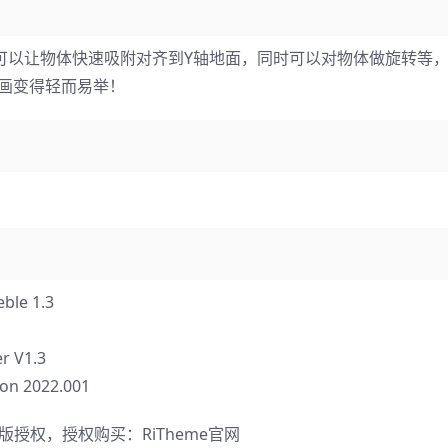
ap To Floor可以让物体快速吸附对齐到Y轴地面，同时可以对物体做旋转
画变得轻而易举！
e 1.3
 V1.3
 2022.001
正版授权，授权购买：
RiTheme官网