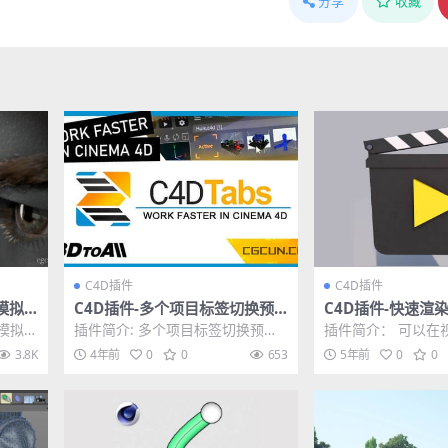
分享
收藏
C4D插件
C4D插件
模拟
C4D插件-多个项目标签切换预
C4D插件-快速渲染
.220
览插件 3DtoAll C4DTabs V1.3
ro4D NitroQuick
模拟生
插件简介: 多个项目标签切换预览
插件简介： 可以在
2
...
插件 3DtoAll C4DTabs V1.3 ...
简单的预览，也支
3.8K
4年前
0
0
653
5年前
0
0
染器，自己也可以添.