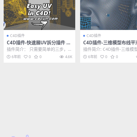
C4D插件
C4D插件
C4D插件-快速展UV拆分插件 FD
C4D插件-三维模型布线平
UVToolkit 1.0 For Cinema 4D
和插件 Nitro4D NitroRel
插件简介： 只需要简单的三步，就
插件简介: C4D插件-三维模
R19-R21
1.05 Win/Mac
可以完成模型展UV的过程，FD UV
平滑缓和插件 Nitro4D NitroR
6年前
0
0
4.6K
6年前
0
0
Toolki...