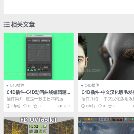
相关文章
C4D插件
C4D插件
C4D插件-C4D动画曲线编辑辅
C4D插件-中文汉化版毛发
助插件 Cinema 4D Grafixer B
生成插件 Ornatrix v1.0.0
插件简介: 这是一款由日本的运动
插件介绍： 中文汉化版毛发
eta 0.1
27 WIN版
图形设计师伊藤贤吾出品的C4D动
成插件 Ornatrix v1.0.0.2202
6年前
0
0
2.3K
6年前
0
0
画曲线编辑辅助插...