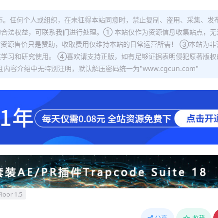
布。任何个人或组织，在未征得本站同意时，禁止复制、盗用、采集、发
合法权益，可联系我们进行处理。① 本站仅作为资源信息收集站点，无
站资源售价只是赞助，收取费用仅维持本站的日常运营所需！ ③本站为非
学习和研究使用。 ④喜欢请支持正版，如有足够证据表明侵犯原著版权
容介绍中无特别注明，默认解压密码统一为"www.cgcun.com"
loor 1.5