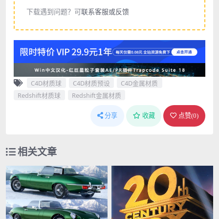
下载遇到问题？可
联系客服或反馈
C4D材质球
C4D材质预设
C4D金属材质
Redshift材质球
Redshift金属材质
分享
收藏
点赞(
0
)
相关文章