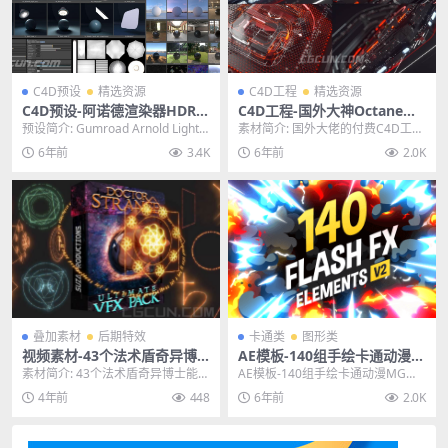
C4D预设
精选资源
C4D工程
精选资源
C4D预设-阿诺德渲染器HDR环
C4D工程-国外大神Octane科
境材质灯光摄影棚舞台场景预
幻包装工程文件分享
预设简介: Gumroad Arnold Light S
素材简介: 国外大佬的付费C4D工程
设
uite C4D是一款专...
文件，国内几乎找不到的工程文
6年前
3.4K
6年前
2.0K
件，也是价值25...
叠加素材
后期特效
卡通类
图形类
视频素材-43个法术盾奇异博
AE模板-140组手绘卡通动漫M
士能量粒子VFX特效视频合成
G动画闪光FX特效元素模板
素材简介: 43个法术盾奇异博士能量
AE模板-140组手绘卡通动漫MG动
素材
粒子VFX特效视频合成素材，包含比
画闪光FX特效元素模板 主题授权提
4年前
448
6年前
2.0K
如能量护盾...
示：请在后...