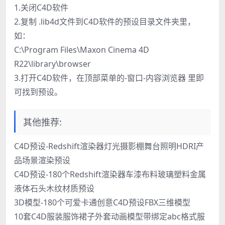
1.关闭C4D软件
2.复制 .lib4d文件到C4D软件的预设目录文件夹里，
如：
C:\Program Files\Maxon Cinema 4D
R22\library\browser
3.打开C4D软件，在顶部菜单的-窗口-内容浏览器 里即
可找到预设。
其他推荐:
C4D预设-Redshift渲染器灯光摄影棚舞台照明HDRI产
品场景渲染预设
C4D预设-180个Redshift渲染器车漆布料玻璃塑料金属
液体石头木纹材质预设
3D模型-180个可爱卡通创意C4D预设FBX三维模型
10套C4D服装服饰裙子外套动画模型带绑定abc格式服