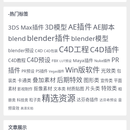
-热门标签
AE插件
AE脚本
3D模型
3DS Max插件
blender插件
blend
blender模型
C4D工程
C4D插件
blender预设
C4D
C4D包装
PR
C4D预设
C4D教程
Maya插件
FBX
Nuke插件
LUT预设
Win版软件
插件
光效类
PR预设
包
PS插件
Vegas插件
后期特效
叠加素材
图形类
卡通类
装类
宣传类
平面
特效类
片头类
抠像素材
材质贴图
素材
文本类
影视制作
相
精选资源
达芬奇插件
册类
科技类
粒子类
音
达芬奇预设
频音效
高清实拍
文章展示