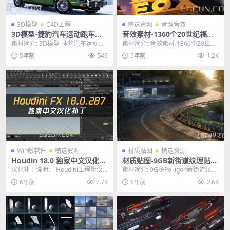
3D模型
C4D工程
精选资源
音频音效
3D模型-捷豹汽车运动跑车轿
音效素材-1360个20世纪福克
车C4D工程模型 格式支持C4
斯好莱坞电影公司常用音效
素材简介: 3D模型-捷豹汽车运动跑
素材简介: 音效素材-1360个20世纪
D/MAX/FBX/OBJ
车轿车C4D工程模型 格式支持C4D
福克斯好莱坞电影公司常用音效,13
5年前
546
5年前
1.2K
MAX...
60个...
Win版软件
精选资源
材质贴图
精选资源
Houdin 18.0 独家中文汉化版
材质贴图-9GB新街道纹理贴图
补丁 SideFX Houdini FX 18.
材质合集Poliigon 6K贴图
汉化补丁说明： Houdini工程量汉
素材简介: 9G多Poliigon新街道纹理
0.287 三维电影特效制作软件
化相当巨大的，所以汉化只汉化了
贴图材质合集,Poliigon是由C...
6年前
7.7K
6年前
2.6K
部分内部的，...