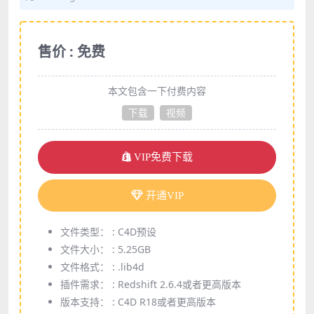
售价 : 免费
本文包含一下付费内容
下载
视频
VIP免费下载
开通VIP
文件类型： :
C4D预设
文件大小： :
5.25GB
文件格式： :
.lib4d
插件需求： :
Redshift 2.6.4或者更高版本
版本支持： :
C4D R18或者更高版本