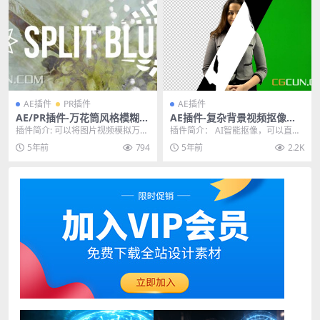
AE插件
PR插件
AE插件
AE/PR插件-万花筒风格模糊插
AE插件-复杂背景视频抠像插
件 Aescripts Split Blur V1.0.
件 Goodbye Greenscreen v
插件简介: 可以将图片视频模拟万花
插件简介： AI智能抠像，可以直接
2
1.2.0 CPU+GPU Win破解版
筒风格，然后做模糊，一种有机风
从绿幕或者复杂的背景中抠出需要
5年前
794
5年前
2.2K
格效果。效果将图...
的元素，十分简单...