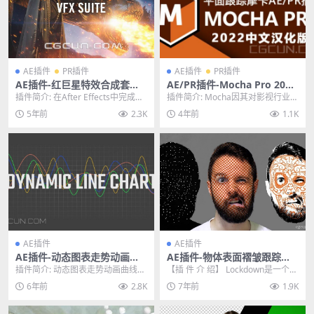
AE插件
PR插件
AE插件
PR插件
AE插件-红巨星特效合成套装
AE/PR插件-Mocha Pro 2022
插件 Red Giant VFX Suite v
中文汉化版摩卡平面物体跟踪
插件简介: 在After Effects中完成抠
插件简介: Mocha因其对影视行业的
2.0.0 Win/Mac破解版
插件
像、跟踪、清理和视觉效果合成。
贡献而获得了著名的奥斯卡奖和艾
5年前
2.3K
4年前
1.1K
现...
美奖。Moc...
AE插件
AE插件
AE插件-动态图表走势动画曲
AE插件-物体表面褶皱跟踪特
线生成 Dynamic Line Chart
效合成高级工具 Lockdown v
插件简介: 动态图表走势动画曲线生
【插 件 介 绍】 Lockdown是一个革
v1 Win/Mac
1.0.0 Win中文汉化版
成 Dynamic Line Chart v1...
命性的新插件，允许您跟踪扭曲表
6年前
2.8K
7年前
1.9K
面内的...