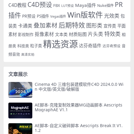
PR
C4D预设
C4D教程
Maya插件
FBX
Nuke插件
LUT预设
Win版软件
插件
光效类
PR预设
包
PS插件
Vegas插件
后期特效
叠加素材
图形类
卡通类
装类
宣传类
平面
特效类
片头类
抠像素材
材质贴图
素材
文本类
影视制作
相
精选资源
达芬奇插件
册类
科技类
粒子类
音
达芬奇预设
频音效
高清实拍
文章展示
Cinema 4D 三维包装建模软件C4D 2024.0.0 Wi
n 中文版/英文版/破解版
AE脚本-克隆复制效果器MG动画脚本 Aescripts
MographAE V1.1
AE脚本-自定义破碎脚本 Aescripts Break It V1.
1.2