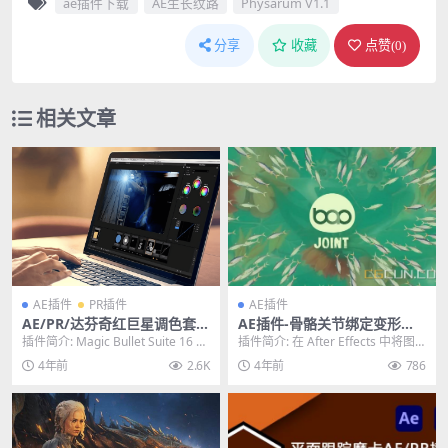
ae插件下载
AE生长纹路
Physarum V1.1
分享
收藏
点赞(
0
)
相关文章
AE插件
PR插件
AE插件
AE/PR/达芬奇红巨星调色套装
AE插件-骨骼关节绑定变形扭
插件 Magic Bullet Suite V1
曲联动插件 BAO Joint v1.0.4
插件简介: Magic Bullet Suite 16 为
插件简介: 在 After Effects 中将图
6.0.0 Win
Win/Mac
外观、光晕和光学漫射添...
层绑定到 2 个不同的父级。它...
4年前
2.6K
4年前
786