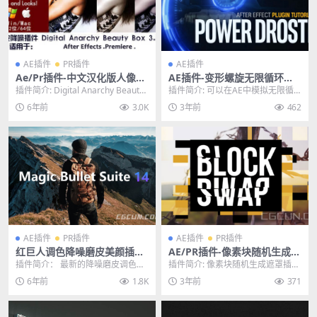
AE插件
PR插件
AE插件
Ae/Pr插件-中文汉化版人像磨
AE插件-变形螺旋无限循环视
皮润肤美容插件 Digital Anar
觉特效插件 Power Droste V
插件简介: Digital Anarchy Beauty
插件简介: 可以在AE中模拟无限循
chy Beauty Box v4.2 CE
1.0.0 Win
Box v4.2 CE...
环复制特效，控制旋转的角度位
6年前
3.0K
3年前
462
置、三维旋转、复制...
AE插件
PR插件
AE插件
PR插件
红巨人调色降噪磨皮美颜插件
AE/PR插件-像素块随机生成遮
套装插件 Magic Bullet Suite
罩插件 Block Swap v1.5 Win
插件简介： 最新的降噪磨皮调色插
插件简介: 像素块随机生成遮罩插件
v14.0.1 Win/Mac 含注册码
中文汉化版
件套装发布 Magic Bullet Suite...
Block Swap v1.5可以在画面上随...
6年前
1.8K
3年前
371