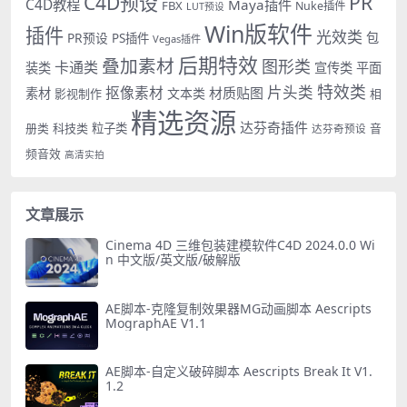
PR
C4D预设
C4D教程
Maya插件
FBX
Nuke插件
LUT预设
Win版软件
插件
光效类
PR预设
包
PS插件
Vegas插件
后期特效
叠加素材
图形类
卡通类
装类
宣传类
平面
特效类
片头类
抠像素材
材质贴图
素材
文本类
影视制作
相
精选资源
达芬奇插件
册类
科技类
粒子类
音
达芬奇预设
频音效
高清实拍
文章展示
Cinema 4D 三维包装建模软件C4D 2024.0.0 Wi
n 中文版/英文版/破解版
AE脚本-克隆复制效果器MG动画脚本 Aescripts
MographAE V1.1
AE脚本-自定义破碎脚本 Aescripts Break It V1.
1.2