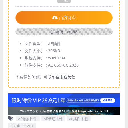
百度网盘
密码 : wg98
文件类型： :
AE插件
文件大小： :
306KB
系统支持： :
WIN/MAC
软件支持： :
AE CS6–CC 2020
下载遇到问题？可
联系客服或反馈
AE像素插件
AE卡通插件
ae插件下载
PixDither v1.1