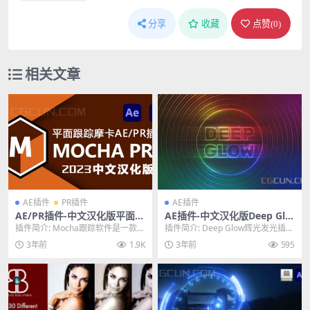
分享
收藏
点赞(
0
)
相关文章
AE插件
PR插件
AE插件
AE/PR插件-中文汉化版平面跟
AE插件-中文汉化版Deep Glo
踪插件 Mocha Pro 2023 v10.
w真实发光特效插件 V1.5.5 W
插件简介: Mocha跟踪软件是一款用
插件简介: Deep Glow辉光发光插件
0.0 Win一键安装版
in
于视频跟踪和视觉效果合成的专业
比AE自带的辉光插件更加真实，过
3年前
1.9K
3年前
595
软件，可帮助...
渡更加...