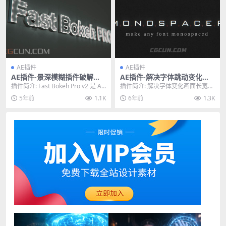
AE插件
AE插件
AE插件-景深模糊插件破解版
AE插件-解决字体跳动变化不
Rowbyte Fast Bokeh Pro v
适配的问题插件 Monospacer
插件简介: Fast Bokeh Pro v2 是 Aft
插件简介: 解决字体变化画面长宽不
2.0.2 Win/Mac
v1.2 Win破解版
er Effects ...
适配的跳动问题，配合Digit Fiddle
5年前
1.1K
6年前
1.3K
r...