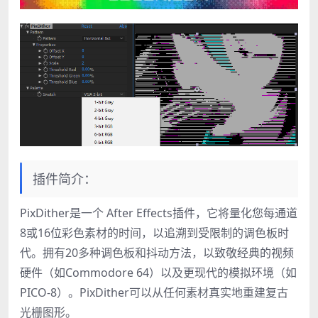
插件简介：
PixDither是一个 After Effects插件，它将量化您每通道
8或16位彩色素材的时间，以追溯到受限制的调色板时
代。拥有20多种调色板和抖动方法，以致敬经典的视频
硬件（如Commodore 64）以及更现代的模拟环境（如
PICO-8）。PixDither可以从任何素材真实地重建复古
光栅图形。