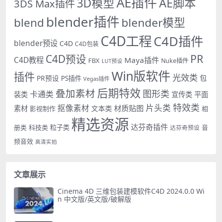
AE插件
AE脚本
3D模型
3DS Max插件
blender插件
blend
blender模型
C4D工程
C4D插件
blender预设
C4D
C4D包装
PR
C4D预设
C4D教程
Maya插件
FBX
Nuke插件
LUT预设
Win版软件
插件
光效类
PR预设
包
PS插件
Vegas插件
后期特效
叠加素材
图形类
卡通类
装类
宣传类
平面
特效类
片头类
抠像素材
材质贴图
素材
文本类
影视制作
相
精选资源
达芬奇插件
册类
科技类
粒子类
音
达芬奇预设
频音效
高清实拍
文章展示
Cinema 4D 三维包装建模软件C4D 2024.0.0 Wi
n 中文版/英文版/破解版