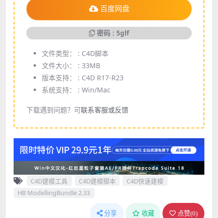
百度网盘
密码 : 5glf
文件类型： :
C4D脚本
文件大小： :
33MB
版本支持： :
C4D R17-R23
系统支持： :
Win/Mac
下载遇到问题？可
联系客服或反馈
C4D建模工具
C4D建模脚本
C4D快速建模
HB ModellingBundle 2.33
分享
收藏
点赞(
0
)