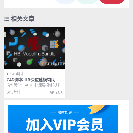
相关文章
C4D脚本
C4D脚本-HB快速建模辅助脚
本合集 HB ModellingBundle
插件简介: C4DHB快速建模辅助脚
2.33 更新支持C4D R25
本合集 HB ModellingBundle...
5年前
2.0K