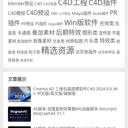
C4D工程
C4D插件
blender预设
C4D
C4D包装
PR
C4D预设
C4D教程
Maya插件
FBX
Nuke插件
LUT预设
Win版软件
插件
光效类
PR预设
包
PS插件
Vegas插件
后期特效
叠加素材
图形类
卡通类
装类
宣传类
平面
特效类
片头类
抠像素材
材质贴图
素材
文本类
影视制作
相
精选资源
达芬奇插件
册类
科技类
粒子类
音
达芬奇预设
频音效
高清实拍
文章展示
Cinema 4D 三维包装建模软件C4D 2024.0.0 Wi
n 中文版/英文版/破解版
AE脚本-克隆复制效果器MG动画脚本 Aescripts
MographAE V1.1