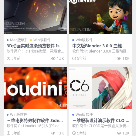
Mac版软件
Win版软件
Win版软件
3D动画实时渲染预览软件 Iso
中文版Blender 3.0.0 三维动
tropix Clarisse IFX v5 Win/
画制作软件 Win/Mac/Linux
软件简介： clarisseifx是一款融合
软件简介: Blender 3.0.0 三维动画
Mac/Linux破解版
开源免费软件
了动画软件包、合成软件和三维渲
制作软件是一款免费开源使用软
5年前
1.2K
5年前
1.0K
染引擎...
件，...
Win版软件
Win版软件
三维电影特效制作软件 SideF
三维服装设计演示软件 CLO S
X Houdini FX 18.5.499 Win
tandalone 6.1.346.35697 Wi
软件简介: Houdini 18引入了SideFX
软件简介: CLO3D是一款虚拟服装
n破解版
Solaris（基于USD-...
展示软件，可以帮助时装设计师更
5年前
1.1K
5年前
1.2K
好的展示服装环...