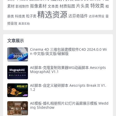
特效类
片头类
抠像素材
材质贴图
素材
文本类
影视制作
相
精选资源
达芬奇插件
册类
科技类
粒子类
音
达芬奇预设
频音效
高清实拍
文章展示
Cinema 4D 三维包装建模软件C4D 2024.0.0 Wi
n 中文版/英文版/破解版
AE脚本-克隆复制效果器MG动画脚本 Aescripts
MographAE V1.1
AE脚本-自定义破碎脚本 Aescripts Break It V1.
1.2
AE模板-婚礼相册照片幻灯片画廊展示模板 Wedd
ing Slideshow