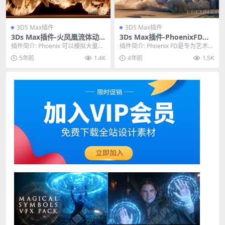
3DS Max插件
3DS Max插件
3Ds Max插件-火凤凰流体动
3Ds Max插件-PhoenixFD火
力学爆炸烟雾特效模拟插件 P
凤凰流体动力学模拟插件 Pho
插件简介: Phoenix 可以模拟大量特
插件简介: Phoenix FD是专为艺术家
hoenix FD 4.41.00
enix FD V5.00.00 破解版
效，包括火焰，烟雾，液体，爆
打造的全能流体动力学插件，可以
5年前
1.4K
4年前
1.5K
炸，海洋，...
模拟真...