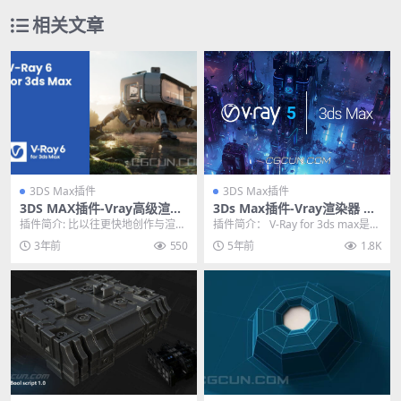
相关文章
3DS Max插件
3DS Max插件
3DS MAX插件-Vray高级渲染
3Ds Max插件-Vray渲染器 V-
器插件 V-Ray V6.01.00 WIN
Ray v5.20.02正式破解版 含官
插件简介: 比以往更快地创作与渲
插件简介： V-Ray for 3ds max是3
方材质预设库
染。 轻松使用数百万 3D 对象布置
ds max的专业渲染器，是专...
3年前
550
5年前
1.8K
您的场景，快...