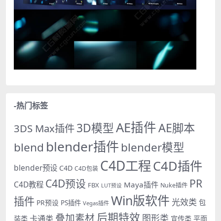
-热门标签
AE插件
AE脚本
3D模型
3DS Max插件
blender插件
blend
blender模型
C4D工程
C4D插件
blender预设
C4D
C4D包装
PR
C4D预设
C4D教程
Maya插件
FBX
Nuke插件
LUT预设
Win版软件
插件
光效类
PR预设
包
PS插件
Vegas插件
后期特效
叠加素材
图形类
卡通类
装类
宣传类
平面