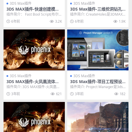
3DS Max插件
3DS Max插件
3DS MAX插件-快速创建模型
3DS Max插件-三维挖洞钻孔
布尔插件 Fast Bool Script 1.
插件 Create Holes v1.3 For
插件简介： Fast Bool Script(布尔
插件简介: CreateHoles是3DMAX
0 含使用教程
3DS Max 2016–2021
效果创建3dsmax插件)是一...
的插件，用于从选定顶点或多边形
6年前
3.2K
6年前
1.9K
创建...
3DS Max插件
3DS Max插件
3DS MAX插件-火凤凰流体烟
3DS Max插件-项目工程预设
雾火焰模拟动力学插件 Phoen
预览管理插件 Project Manag
插件简介: 3DS MAX插件-火凤凰流
插件简介: Project Manager是3ds
ix FD V5.10.00
er v3.20.25
体烟雾火焰模拟动力学插件 Phoeni
Max软件的一款插件，提供了...
3年前
621
3年前
182
x...