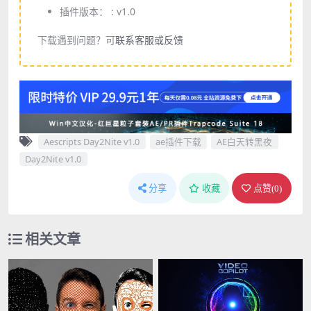
插件版本： :
v1.0
下载遇到问题？可
联系客服或反馈
Aescripts Day2Nite v1.0
ae插件下载
AE白天转黑夜
Day2Nite v1.0
分享
收藏
点赞(
0
)
相关文章