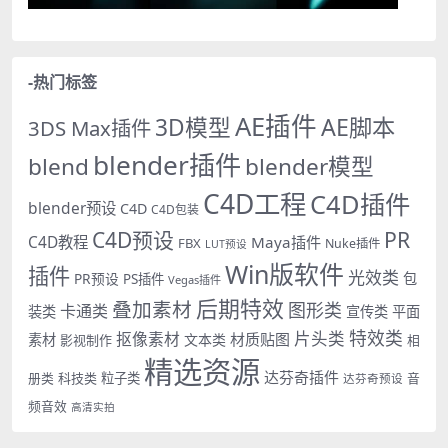
-热门标签
AE插件
AE脚本
3D模型
3DS Max插件
blender插件
blend
blender模型
C4D工程
C4D插件
blender预设
C4D
C4D包装
PR
C4D预设
C4D教程
Maya插件
FBX
Nuke插件
LUT预设
Win版软件
插件
光效类
PR预设
包
PS插件
Vegas插件
后期特效
叠加素材
图形类
卡通类
装类
宣传类
平面
特效类
片头类
抠像素材
材质贴图
素材
文本类
影视制作
相
精选资源
达芬奇插件
册类
科技类
粒子类
音
达芬奇预设
频音效
高清实拍