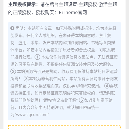
主题授权提示：
请在后台主题设置-主题授权-激活主题
的正版授权，授权购买：
RiTheme官网
声明：本站所有文章，如无特殊说明或标注，均为本站原
创发布。任何个人或组织，在未征得本站同意时，禁止复
制、盗用、采集、发布本站内容到任何网站、书籍等各类媒
体平台。如若本站内容侵犯了原著者的合法权益，可联系我
们进行处理。① 本站仅作为资源信息收集站点，无法保证资
源的可用及完整性，不提供任何资源安装使用及技术服务。
② 本站资源售价只是赞助，收取费用仅维持本站的日常运营
所需！ ③本站为非营利性网站，本站所有资源均来源于网友
投稿和互联网收集整理而来，仅供学习和研究使用。 ④喜欢
请支持正版，如有足够证据表明侵犯原著版权的，请及时联
系我们删除处理！“版权协议点此了解” ⑤如遇到加密压缩
包，且内容介绍中无特别注明，默认解压密码统一
为"www.cgcun.com"