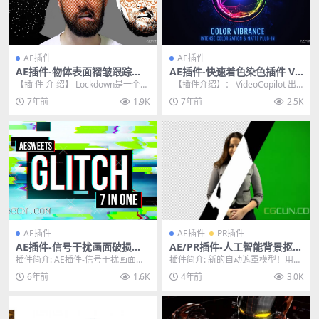
AE插件
AE插件
AE插件-物体表面褶皱跟踪特
AE插件-快速着色染色插件 Vi
效合成高级工具 Lockdown v
deoCopilot Color Vibrance
【插 件 介 绍】 Lockdown是一个革
【插件介绍】： VideoCopilot 出
1.0.0 Win中文汉化版
WIN版
命性的新插件，允许您跟踪扭曲表
品的最新AE插件：快速...
7年前
1.9K
7年前
2.5K
面内的...
AE插件
AE插件
PR插件
AE插件-信号干扰画面破损毛
AE/PR插件-人工智能背景抠像
刺撕裂RGB色彩分离特效 Glit
颜色键控插件 Goodbye Gree
插件简介: AE插件-信号干扰画面破
插件简介: 新的自动遮罩模型！用于
ch 7in1 v1.1.0 WIN
nscreen 1.6.0 CPU/GPU Wi
损毛刺撕裂RGB色彩分离特效 Glitc
背景抠图和抠像的基于人工智能的
6年前
1.6K
4年前
3.0K
n
h ...
插件。用于复杂背...