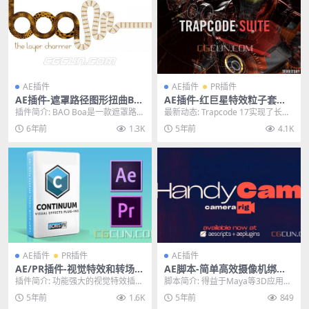
AE插件
AE插件
PR插件
AE插件-遮罩路径图形扭曲BA
AE插件-红巨星特效粒子套装
O Boa 1.4.2 Win/Mac
插件 Red Giant Trapcode Su
插件简介: BAO Boa是一款遮罩路径
最新动态: Trapcode 17实现了长期
ite V17.1.0 Win/Mac破解版
图形扭曲AE插件，用于制作沿着M
以来备受需求的在同一三维空间中
6年前
1.3K
5年前
4.1K
ASK遮...
使用P...
AE插件
PR插件
AE插件
AE/PR插件-视觉特效和转场B
AE脚本-简单高效摄像机绑定
CC插件包 Continuum 2021.
控制AE脚本 Aescripts Hand
插件简介: 功能强大的视觉特效插件
脚本简介: 得益于Maya等3D应用程
5 v14.5.2.1262 Win
yCam v1.2 Win/Mac
包，使用将为您带来超级省时省力
序的启发，HandyCam旨在使动画
5年前
1.6K
5年前
849
的插件，满足您的...
AE相...