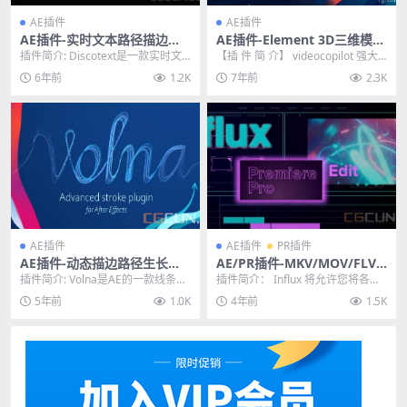
AE插件
AE插件
AE插件-实时文本路径描边图
AE插件-Element 3D三维模型
层修剪动画插件 Discotext v
插件 v2.2.2.2155 中文汉化版
插件简介: Discotext是一款实时文
【插 件 简 介】 videocopilot 强大
1.0 WIN破解版
本图层的修剪路径描边AE插件，我
的AE三维模型插件 E3D V...
6年前
1.2K
7年前
2.3K
们看过...
AE插件
AE插件
PR插件
AE插件-动态描边路径生长动
AE/PR插件-MKV/MOV/FLV
画插件 Aescripts Volna v1.3
特殊编码素材直接导入软件视
插件简介: Volna是AE的一款线条描
插件简介： Influx 将允许您将各种
Win/Mac
频解码器 Influx v1.2.0 Win
边插件，可以制作箭头动画、大小
音频视频文件直接本地导入 Premie
5年前
1.0K
4年前
1.5K
渐变线条、...
r...