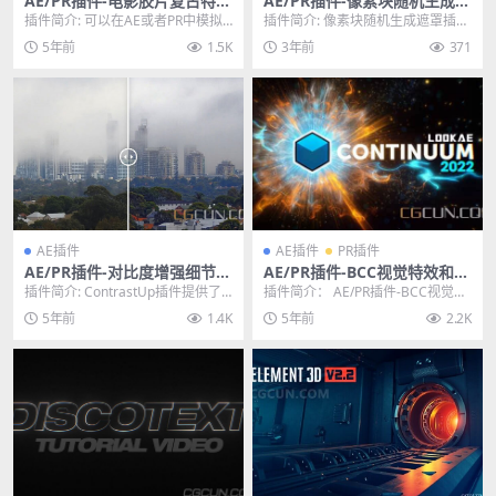
AE/PR插件-电影胶片复古特效
AE/PR插件-像素块随机生成遮
插件 FredPelle–ROLLBACK8
罩插件 Block Swap v1.5 Win
插件简介: 可以在AE或者PR中模拟
插件简介: 像素块随机生成遮罩插件
PRO
中文汉化版
电影胶片特效，包括颜色、噪点、
Block Swap v1.5可以在画面上随...
5年前
1.5K
3年前
371
边框、抖动等 ...
AE插件
AE插件
PR插件
AE/PR插件-对比度增强细节自
AE/PR插件-BCC视觉特效和转
然外观调色插件 ContrastUp
场插件包 Continuum 2022 v
插件简介: ContrastUp插件提供了
插件简介： AE/PR插件-BCC视觉特
v2.3 Win
15.0.0 Win
复杂的算法来增强视频帧和图像的
效和转场插件包 Continuum 20...
5年前
1.4K
5年前
2.2K
对比度并...