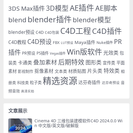
AE插件
AE脚本
3D模型
3DS Max插件
blender插件
blend
blender模型
C4D工程
C4D插件
blender预设
C4D
C4D包装
PR
C4D预设
C4D教程
Maya插件
FBX
Nuke插件
LUT预设
Win版软件
插件
光效类
PR预设
包
PS插件
Vegas插件
后期特效
叠加素材
图形类
卡通类
装类
宣传类
平面
特效类
片头类
抠像素材
材质贴图
素材
文本类
影视制作
相
精选资源
达芬奇插件
册类
科技类
粒子类
音
达芬奇预设
频音效
高清实拍
文章展示
Cinema 4D 三维包装建模软件C4D 2024.0.0 Wi
n 中文版/英文版/破解版