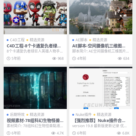
C4D工程
精选资源
AE脚本
精选资源
C4D工程-8个卡通复仇者绿巨
AE脚本-空间摄像机三维图片
人英雄人物手办角色OC渲染器
投射数字绘景动画脚本 Projec
8个卡通复仇者绿巨人英雄人物手办
脚本简介: AE空间摄像机三维图片
模型
tion 3D v3.1 Win/Mac
角色OC渲染器模型，这是一个组摆
投射数字绘景动画脚本 Projection
5年前
968
4年前
634
在滑板车上的8个...
3...
后期特效
精选资源
Nuke插件
精选资源
视频素材-78组科幻生物怪兽
【强烈推荐】Nuke插件合集
黏液高级特效合成4K高清素材
一键安装版 Nuke Plug-ins S
素材简介: 78组科幻生物怪兽黏液高
version 19.8 最新版更新记录 优化
uite
级特效合成4K高清视频素材，包含
去除加密 免去索取密码的麻烦 真...
6年前
4.7K
6年前
6.8K
78组黏液效...