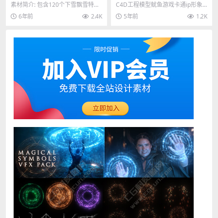
飘落动画特效合成4K视频素材
形象3D模型含绑定材质FBX/O
素材简介: 包含120个下雪飘雪特效
C4D工程模型鱿鱼游戏卡通ip形象
资源
BJ/C4D
合成4K视频素材，MOV视频格式；
模型含绑定材质 其他推荐: C4D工
6年前
2.4K
5年前
1.2K
无透明通道...
程-56组...