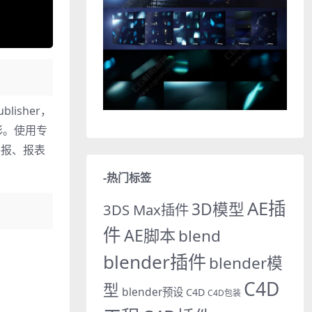
blisher，
彩。使用专
海报、报表
-热门标签
AE插
3D模型
3DS Max插件
件
AE脚本
blend
blender插件
blender模
C4D
型
blender预设
C4D
C4D包装