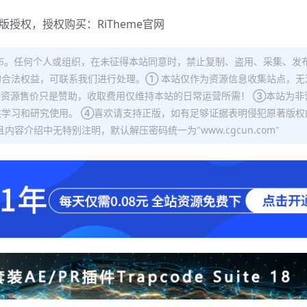
正版授权，授权购买：
RiTheme官网
布。任何个人或组织，在未征得本站同意时，禁止复制、盗用、采集、发
合法权益，可联系我们进行处理。① 本站仅作为资源信息收集站点，无
站资源售价只是赞助，收取费用仅维持本站的日常运营所需！ ③本站为非
学习和研究使用。 ④喜欢请支持正版，如有足够证据表明侵犯原著版权
容介绍中无特别注明，默认解压密码统一为"www.cgcun.com"