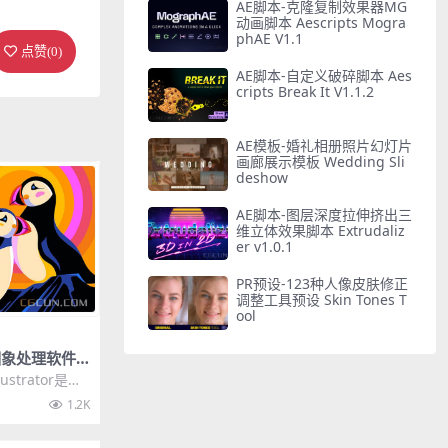
AE脚本-克隆复制效果器MG
动画脚本 Aescripts Mogra
phAE V1.1
点赞(
0
)
AE脚本-自定义破碎脚本 Aes
cripts Break It V1.1.2
AE模板-婚礼相册照片幻灯片
画廊展示模板 Wedding Sli
deshow
AE脚本-图层深度拉伸挤出三
维立体效果脚本 Extrudaliz
er v1.0.1
PR预设-123种人像皮肤修正
调整工具预设 Skin Tones T
ool
量图象处理软件A
 2022 (26.0.
ustrator是一
媒体和在线图
1.2K