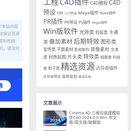
工程
C4D插件
C4D
C4D教程
预设
Maya插件
FBX
Nuke插件
LUT预设
PR插件
PR预设
PS插件
Vegas插件
布本站内容
Win版软件
光效类
卡通
包装类
法保证资源
后期特效
叠加素材
图形类
营利性网
类
的，请及时
抠像素材
宣传类
平面素材
文本
影视制作
特效类
片头类
材质贴图
类
相册类
科技
精选资源
达芬奇插件
类
粒子类
音频音效
达芬奇预设
高清实拍
文章展示
Cinema 4D 三维包装建模软
件C4D 2024.0.0 Win 中文
版/英文版/破解版