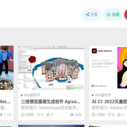
分享
收藏
Win版软件
Win版软件
och
三维模型重建生成软件 Agisoft
AI CC 2022矢
n破解独
Metashape Professional V1.
dobe Illustrator
界著名
软件简介: Metashape可对数字图
软件简介: Adobe Ill
6.1中文破解版
0.730)
体去除
像进行摄影测量处理并生成3D空间
种应用于出版、多
1.1K
6年前
0
0
4.2K
5年前
0
0
数据基于...
像...