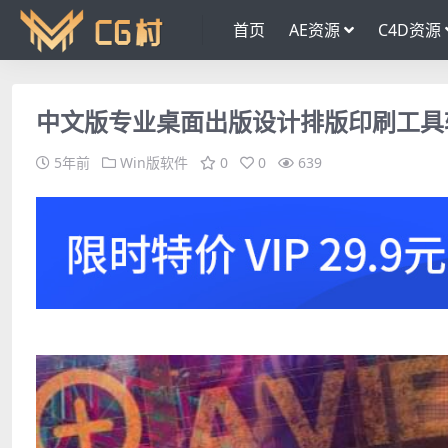
首页
AE资源
C4D资源
中文版专业桌面出版设计排版印刷工具软件 Serif 
5年前
Win版软件
0
0
639