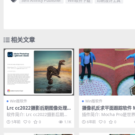
Serif Affinity Publisher
Win软件下载
印刷设计工具
相关文章
Win版软件
Win版软件
Lrc cc2022摄影后期图像处理
摄像机反求平面跟踪软件 M
软件Adobe Lightroom Classi
a Pro 2021 v8.0.0 Wi
软件简介: Lrc cc2022摄影后期图
插件简介: Mocha Pro是世
c 11.0
立版
像处理软件Adobe Lightroo...
的平面跟踪，旋转定位和物
5年前
0
0
1.1K
6年前
0
0
工具。对于...