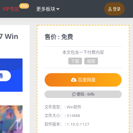
Hot
VIP专区
更多板块
登录
7 Win
售价 : 免费
本文包含一下付费内容
下载
视频
百度网盘
密码 : 0ifb
文件类型： :
Win软件
文件大小： :
514MB
软件版本： :
1.10.0.1127