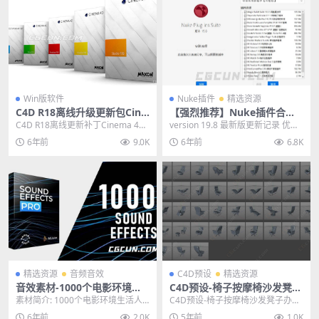
Win版软件
Nuke插件
精选资源
C4D R18离线升级更新包Cine
【强烈推荐】Nuke插件合集
ma 4D R18.057 更新补丁
一键安装版 Nuke Plug-ins S
C4D R18离线更新补丁Cinema 4D
version 19.8 最新版更新记录 优化
uite
R18.057 补丁更新包(c4d...
去除加密 免去索取密码的麻烦 真...
6年前
9.0K
6年前
6.8K
精选资源
音频音效
C4D预设
精选资源
音效素材-1000个电影环境生
C4D预设-椅子按摩椅沙发凳子
活人物动态氛围音效包
办公座椅模型预设 Chair
素材简介: 1000个电影环境生活人
C4D预设-椅子按摩椅沙发凳子办公
物动态氛围音效包,适用于任何视频
座椅模型预设 Chair 其他推荐: C4D
6年前
2.0K
5年前
1.0K