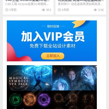
图芯片板创意静帧工程
滴水贴图素材479帧（动态序
C4D工程-Octane金属5G电路图芯
素材简介: 动态逼真雨滴贴图高清4K
列）
片板创意静帧工程 其他推荐: C4D
素材479帧（动态序列）包含什么
5年前
953
6年前
3.5K
工程...
：全动画逼...