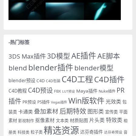
-热门标签
AE插件
AE脚本
3D模型
3DS Max插件
blender插件
blend
blender模型
C4D工程
C4D插件
blender预设
C4D
C4D包装
PR
C4D预设
C4D教程
Maya插件
FBX
Nuke插件
LUT预设
Win版软件
插件
光效类
PR预设
包
PS插件
Vegas插件
后期特效
叠加素材
图形类
卡通类
装类
宣传类
平面
特效类
片头类
抠像素材
材质贴图
素材
文本类
影视制作
相
精选资源
达芬奇插件
册类
科技类
粒子类
音
达芬奇预设