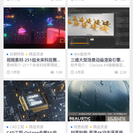
和音频编辑器...
工...
后期特效
精选资源
Win版软件
视频素材-251组未来科技赛博
三维大型场景动画渲染引擎软
朋克图形元素4K特效合成素材
件 Isotropix Clarisse iFX 4.0
素材简介: 251个未来科技赛博朋克
软件简介： Clarisse iFX破解版是由
(含透明通道)
SP6 WIN版
发光图形素材,这些素材可以让你创
isotropix公司推出的一款专...
5年前
1.9K
6年前
2.2K
建赛博朋克和...
C4D工程
精选资源
材质贴图
精选资源
C4D工程-Octane金属5G电路
材质贴图-高清4K动态逼真雨