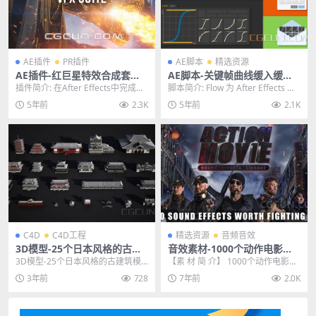
AE插件
PR插件
AE脚本
精选资源
AE插件-红巨星特效合成套装
AE脚本-关键帧曲线缓入缓出
插件 Red Giant VFX Suite v
预设调节工具 Flow v1.4.2 Wi
插件简介: 在After Effects中完成抠
脚本简介: Flow 为 After Effects 带
2.0.0 Win/Mac破解版
n/Mac 兼容AE 2022
像、跟踪、清理和视觉效果合成。
来了一个简单的界面，用于...
5年前
2.3K
5年前
2.1K
现...
C4D
C4D工程
精选资源
音频音效
3D模型-25个日本风格的古建
音效素材-1000个动作电影枪
筑模型 格式支持C4D FBX OBJ
战搏斗追车爆炸无损音效包
3D模型-25个日本风格的古建筑模
【素 材 简 介】 1000个动作电影大
MA
型 格式支持C4D FBX OBJ MA 其
片枪战搏斗追车爆炸无损音效包，
3年前
728
7年前
2.0K
他...
有WAV和...