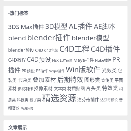
-热门标签
AE插件
AE脚本
3D模型
3DS Max插件
blender插件
blend
blender模型
C4D工程
C4D插件
blender预设
C4D
C4D包装
PR
C4D预设
C4D教程
Maya插件
FBX
Nuke插件
LUT预设
Win版软件
插件
光效类
PR预设
包
PS插件
Vegas插件
后期特效
叠加素材
图形类
卡通类
装类
宣传类
平面
特效类
片头类
抠像素材
材质贴图
素材
文本类
影视制作
相
精选资源
达芬奇插件
册类
科技类
粒子类
音
达芬奇预设
频音效
高清实拍
文章展示