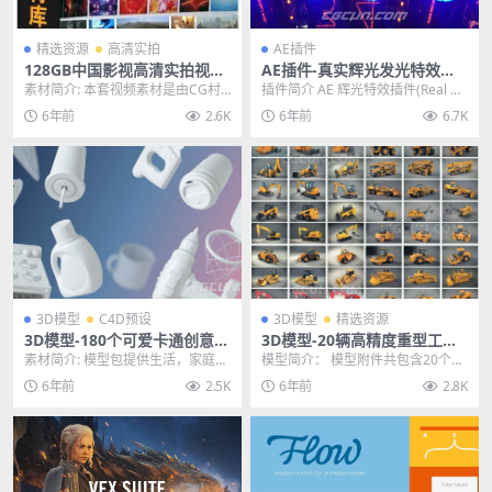
精选资源
高清实拍
AE插件
128GB中国影视高清实拍视频
AE插件-真实辉光发光特效模
素材库合集第一套CG村资源网
拟插件 Aescripts Real Glow
素材简介: 本套视频素材是由CG村
插件简介 AE 辉光特效插件(Real Gl
独家整理发布
1.0.0 含使用方法
资源网整理的中国影视高清实拍素
ow)是一款可以让 ae 用户添加模...
6年前
2.6K
6年前
6.7K
材库第一套,本套...
3D模型
C4D预设
3D模型
精选资源
3D模型-180个可爱卡通创意C
3D模型-20辆高精度重型工程
4D预设FBX三维模型
车辆模型C4D MAX 3DS FBX
素材简介: 模型包提供生活，家庭，
模型简介： 模型附件共包含20个重
OBJ DXF 含贴图材质
户外探险，制作工坊四大类，用18
型工程车辆，重型机械，矿车，货
6年前
2.5K
6年前
2.8K
0个可爱卡通创...
车，挖掘机，铲车...