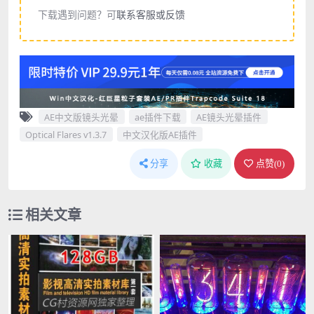
下载遇到问题？可
联系客服或反馈
AE中文版镜头光晕
ae插件下载
AE镜头光晕插件
Optical Flares v1.3.7
中文汉化版AE插件
分享
收藏
点赞(
0
)
相关文章