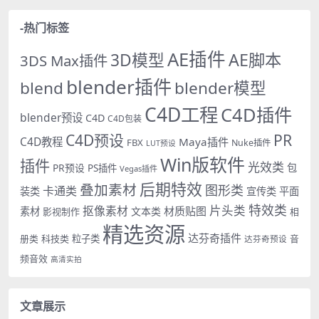
-热门标签
AE插件
AE脚本
3D模型
3DS Max插件
blender插件
blend
blender模型
C4D工程
C4D插件
blender预设
C4D
C4D包装
PR
C4D预设
C4D教程
Maya插件
FBX
Nuke插件
LUT预设
Win版软件
插件
光效类
PR预设
包
PS插件
Vegas插件
后期特效
叠加素材
图形类
卡通类
装类
宣传类
平面
特效类
片头类
抠像素材
材质贴图
素材
文本类
影视制作
相
精选资源
达芬奇插件
册类
科技类
粒子类
音
达芬奇预设
频音效
高清实拍
文章展示