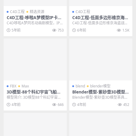
C4D工程
精选资源
C4D工程
C4D工程-哆啦A梦模型IP卡通
C4D工程-低面多边形维京海盗
海报工程角色素材工程模型
战士卡通人物角色模型 格式支
C4D哆啦A梦同名动画剧模型，IP卡
C4D工程-低面多边形维京海盗战士
持C4D FBX
通海报工程角色素材工程模型，该
卡通人物角色模型 格式支持C4D FB
5年前
753
6年前
1.5K
工程格式为.C...
X 其他...
FBX
Max
blend
blender模型
3D模型-88个科幻宇宙飞船模
Blender模型-紫砂壶3D模型茶
型飞行器外星战舰模型FBX M
具三维模型下载（白模）
模型简介: 3D模型88个科幻宇宙飞
Blender模型-紫砂壶3D模型茶具三
AX
船模型飞行器外星战舰模型FBX MA
维模型下载（白模） 其他推荐: Ble
4年前
646
4年前
452
X，《8...
n...